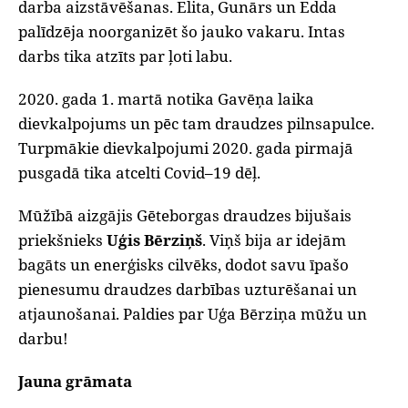
darba aizstāvēšanas. Elita, Gunārs un Edda
palīdzēja noorganizēt šo jauko vakaru. Intas
darbs tika atzīts par ļoti labu.
2020. gada 1. martā notika Gavēņa laika
dievkalpojums un pēc tam draudzes pilnsapulce.
Turpmākie dievkalpojumi 2020. gada pirmajā
pusgadā tika atcelti Covid–19 dēļ.
Mūžībā aizgājis Gēteborgas draudzes bijušais
priekšnieks
Uģis Bērziņš
. Viņš bija ar idejām
bagāts un enerģisks cilvēks, dodot savu īpašo
pienesumu draudzes darbības uzturēšanai un
atjaunošanai. Paldies par Uģa Bērziņa mūžu un
darbu!
Jauna grāmata