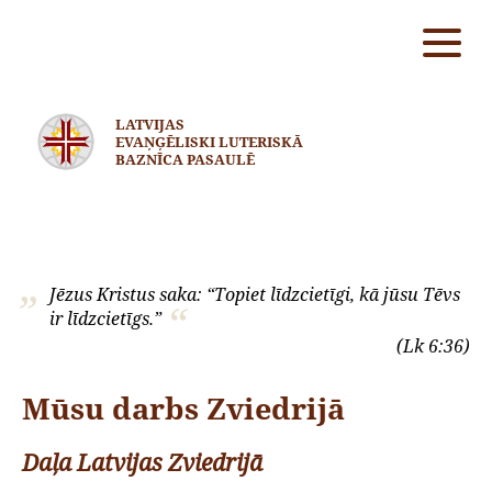
LATVIJAS
EVAŅĢĒLISKI LUTERISKĀ
BAZNĪCA PASAULĒ
Jēzus Kristus saka: “Topiet līdzcietīgi, kā jūsu Tēvs
ir līdzcietīgs.”
(Lk 6:36)
Mūsu darbs Zviedrijā
Daļa Latvijas Zviedrijā