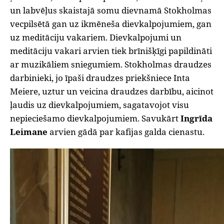
un labvēļus skaistajā somu dievnamā Stokholmas
vecpilsētā gan uz ikmēneša dievkalpojumiem, gan
uz meditāciju vakariem. Dievkalpojumi un
meditāciju vakari arvien tiek brīnišķīgi papildināti
ar muzikāliem sniegumiem. Stokholmas draudzes
darbinieki, jo īpaši draudzes priekšniece Inta
Meiere, uztur un veicina draudzes darbību, aicinot
ļaudis uz dievkalpojumiem, sagatavojot visu
nepieciešamo dievkalpojumiem. Savukārt
Ingrīda
Leimane
arvien gādā par kafijas galda cienastu.