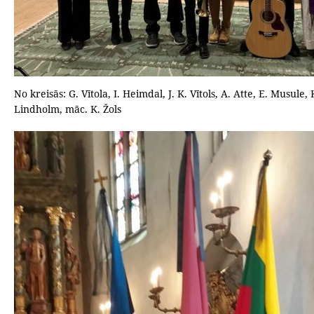
No kreisās: G. Vītola, I. Heimdal, J. K. Vītols, A. Atte, E. Musule, 
Lindholm, māc. K. Žols