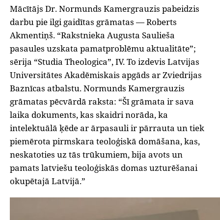
Mācītājs Dr. Normunds Kamergrauzis pabeidzis
darbu pie ilgi gaidītas grāmatas — Roberts
Akmentiņš. “Rakstnieka Augusta Saulieša
pasaules uzskata pamatproblēmu aktualitāte”;
sērija “Studia Theologica”, IV. To izdevis Latvijas
Universitātes Akadēmiskais apgāds ar Zviedrijas
Baznīcas atbalstu. Normunds Kamergrauzis
grāmatas pēcvārdā raksta: “Šī grāmata ir sava
laika dokuments, kas skaidri norāda, ka
intelektuālā ķēde ar ārpasauli ir pārrauta un tiek
piemērota pirmskara teoloģiskā domāšana, kas,
neskatoties uz tās trūkumiem, bija avots un
pamats latviešu teoloģiskās domas uzturēšanai
okupētajā Latvijā.”