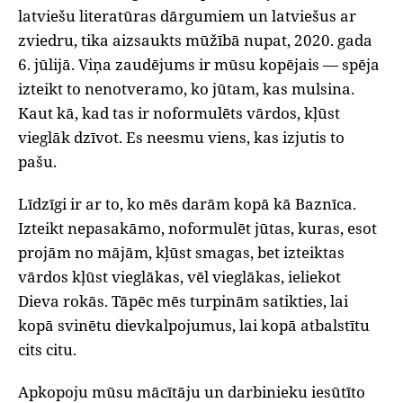
latviešu literatūras dārgumiem un latviešus ar
zviedru, tika aizsaukts mūžībā nupat, 2020. gada
6. jūlijā. Viņa zaudējums ir mūsu kopējais — spēja
izteikt to nenotveramo, ko jūtam, kas mulsina.
Kaut kā, kad tas ir noformulēts vārdos, kļūst
vieglāk dzīvot. Es neesmu viens, kas izjutis to
pašu.
Līdzīgi ir ar to, ko mēs darām kopā kā Baznīca.
Izteikt nepasakāmo, noformulēt jūtas, kuras, esot
projām no mājām, kļūst smagas, bet izteiktas
vārdos kļūst vieglākas, vēl vieglākas, ieliekot
Dieva rokās. Tāpēc mēs turpinām satikties, lai
kopā svinētu dievkalpojumus, lai kopā atbalstītu
cits citu.
Apkopoju mūsu mācītāju un darbinieku iesūtīto