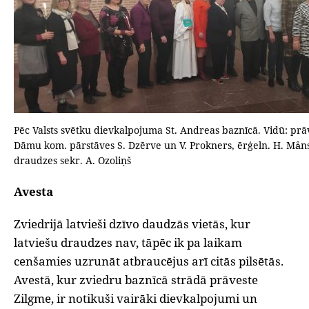
Pēc Valsts svētku dievkalpojuma St. Andreas baznīcā. Vidū: prāv.
Dāmu kom. pārstāves S. Dzērve un V. Prokners, ērģeln. H. Mån
draudzes sekr. A. Ozoliņš
Avesta
Zviedrijā latvieši dzīvo daudzās vietās, kur
latviešu draudzes nav, tāpēc ik pa laikam
cenšamies uzrunāt atbraucējus arī citās pilsētās.
Avestā, kur zviedru baznīcā strādā prāveste
Zilgme, ir notikuši vairāki dievkalpojumi un