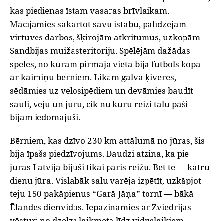
kas piedienas īstam vasaras brīvlaikam.
Mācījāmies sakārtot savu istabu, palīdzējām
virtuves darbos, šķirojām atkritumus, uzkopām
Sandbijas muižasteritoriju. Spēlējām dažādas
spēles, no kurām pirmajā vietā bija futbols kopā
ar kaimiņu bērniem. Likām galvā ķiveres,
sēdāmies uz velosipēdiem un devāmies baudīt
sauli, vēju un jūru, cik nu kuru reizi tālu paši
bijām iedomājuši.
Bērniem, kas dzīvo 230 km attālumā no jūras, šis
bija īpašs piedzīvojums. Daudzi atzina, ka pie
jūras Latvijā bijuši tikai pāris reižu. Bet te — katru
dienu jūra. Vislabāk salu varēja izpētīt, uzkāpjot
teju 150 pakāpienus “Garā Jāņa” tornī — bākā
Ēlandes dienvidos. Iepazināmies ar Zviedrijas
vēsturi no dzelzs laikmeta līdz viduslaikiem.