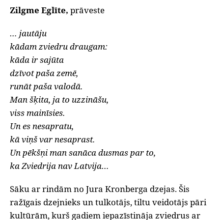
Zilgme Eglīte,
prāveste
… jautāju
kādam zviedru draugam:
kāda ir sajūta
dzīvot paša zemē,
runāt paša valodā.
Man šķita, ja to uzzināšu,
viss mainīsies.
Un es nesapratu,
kā viņš var nesaprast.
Un pēkšņi man sanāca dusmas par to,
ka Zviedrija nav Latvija…
Sāku ar rindām no Jura Kronberga dzejas. Šis
ražīgais dzejnieks un tulkotājs, tiltu veidotājs pāri
kultūrām, kurš gadiem iepazīstināja zviedrus ar