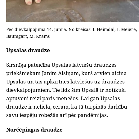
Pēc dievkalpojuma 14. jūnijā. No kreisās: I. Heimdal, I. Meiere, I
Baumgart, M. Krams
Upsalas draudze
Sirsnīga pateicība Upsalas latviešu draudzes
priekšniekam Jānim Alsiņam, kurš arvien aicina
Upsalas un tās apkārtnes latviešus uz draudzes
dievkalpojumiem. Tie līdz šim Upsalā ir notikuši
aptuveni reizi pāris mēnešos. Lai gan Upsalas
draudze ir neliela, ceram, ka tā turpinās darbību
savu iespēju robežās arī pēc pandēmijas.
Norčēpingas draudze