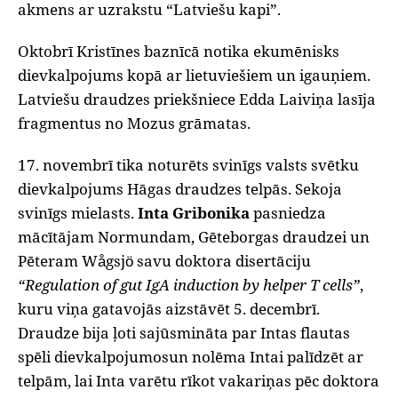
akmens ar uzrakstu “Latviešu kapi”.
Oktobrī Kristīnes baznīcā notika ekumēnisks
dievkalpojums kopā ar lietuviešiem un igauņiem.
Latviešu draudzes priekšniece Edda Laiviņa lasīja
fragmentus no Mozus grāmatas.
17. novembrī tika noturēts svinīgs valsts svētku
dievkalpojums Hāgas draudzes telpās. Sekoja
svinīgs mielasts.
Inta Gribonika
pasniedza
mācītājam Normundam, Gēteborgas draudzei un
Pēteram Wågsjö savu doktora disertāciju
“Regulation of gut IgA induction by helper T cells”
,
kuru viņa gatavojās aizstāvēt 5. decembrī.
Draudze bija ļoti sajūsmināta par Intas flautas
spēli dievkalpojumosun nolēma Intai palīdzēt ar
telpām, lai Inta varētu rīkot vakariņas pēc doktora