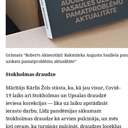
Grāmata “Roberts Akmentiņš: Rakstnieka Augusta Saulieša pas
uzskata pamatproblēmu aktualitāte”
Stokholmas draudze
Mācītājs Kārlis Žols stāsta, ka, kā jau visur, Covid–
19 laiks arī Stokholmas un Upsalas draudzē
ieviesa korekcijas — lika uz laiku apstādināt
ierasto darbu. Līdz pandēmijas sākumam
Stokholmas draudze kā arvien pulcināja, un mēs
ļoti ceram, ka turpinās pulcināt, draudzes locekļus