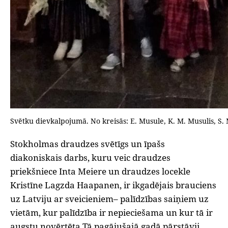
Svētku dievkalpojumā. No kreisās: E. Musule, K. M. Musulis, S.
Stokholmas draudzes svētīgs un īpašs
diakoniskais darbs, kuru veic draudzes
priekšniece Inta Meiere un draudzes locekle
Kristīne Lagzda Haapanen, ir ikgadējais brauciens
uz Latviju ar sveicieniem– palīdzības saiņiem uz
vietām, kur palīdzība ir nepieciešama un kur tā ir
augstu novērtēta.Tā pagājušajā gadā pārstāvji