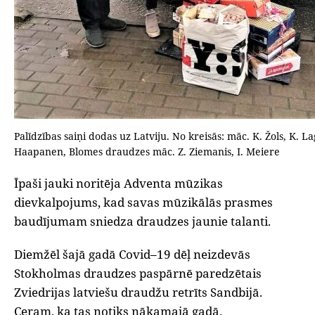
Palīdzības saiņi dodas uz Latviju. No kreisās: māc. K. Žols, K. L
Haapanen, Blomes draudzes māc. Z. Ziemanis, I. Meiere
Īpaši jauki noritēja Adventa mūzikas
dievkalpojums, kad savas mūzikālās prasmes
baudījumam sniedza draudzes jaunie talanti.
Diemžēl šajā gadā Covid–19 dēļ neizdevās
Stokholmas draudzes paspārnē paredzētais
Zviedrijas latviešu draudžu retrīts Sandbijā.
Ceram, ka tas notiks nākamajā gadā.