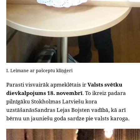
I. Leimane ar pašceptu kliņģeri
Parasti visvairāk apmeklētais ir
Valsts svētku
dievkalpojums 18. novembrī
. To ikreiz padara
pilnīgāku Stokholmas Latviešu kora
uzstāšanāsSandras Lejas Bojsten vadībā, kā arī
bērnu un jauniešu goda sardze pie valsts karoga.