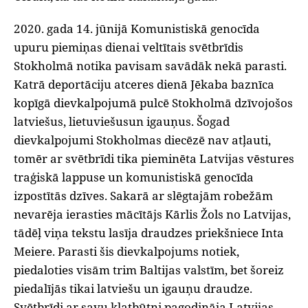
2020. gada 14. jūnijā Komunistiskā genocīda
upuru piemiņas dienai veltītais svētbrīdis
Stokholmā notika pavisam savādāk nekā parasti.
Katrā deportāciju atceres dienā Jēkaba baznīca
kopīgā dievkalpojumā pulcē Stokholmā dzīvojošos
latviešus, lietuviešusun igauņus. Šogad
dievkalpojumi Stokholmas diecēzē nav atļauti,
tomēr ar svētbrīdi tika pieminēta Latvijas vēstures
traģiskā lappuse un komunistiskā genocīda
izpostītās dzīves. Sakarā ar slēgtajām robežām
nevarēja ierasties mācītājs Kārlis Žols no Latvijas,
tādēļ viņa tekstu lasīja draudzes priekšniece Inta
Meiere. Parasti šis dievkalpojums notiek,
piedaloties visām trim Baltijas valstīm, bet šoreiz
piedalījās tikai latviešu un igauņu draudze.
Svētbrīdi ar savu klatbūtni pagodināja Latvijas