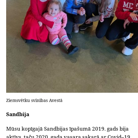
Ziemsvētku svinības Avestā
Sandbija
Mūsu kopīgajā Sandbijas īpašumā 2019. gads bija
aktīvs, taču 2020. gada vasara sakarā ar Covid–19