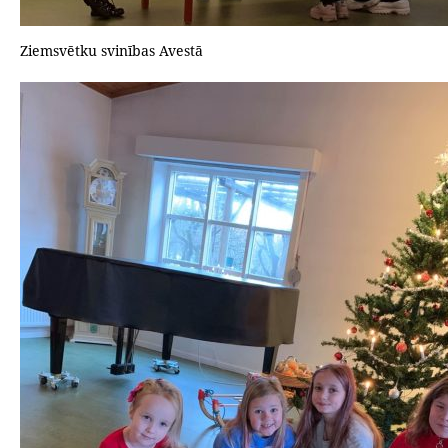
Ziemsvētku svinības Avestā