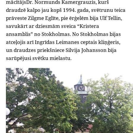
mācītājsDr. Normunds Kamergrauzis, kurš
draudzē kalpo jau kopš 1994. gada, svētrunu teica
prāveste Zilgme Eglīte, pie ērģelēm bija Ulf Tellin,
savukārt ar dziesmām sveica “Kristera
ansamblis” no Stokholmas. No Stokholmas bijas
atceļojis arī Ingrīdas Leimanes ceptais kliņģeris,
un draudzes priekšniece Silvija Johansson bija
sarūpējusi svētku mielastu.