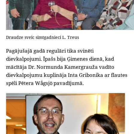
Draudze sveic simtgadnieci L. Treus
Pagājušajā gadā regulāri tika svinēti
dievkalpojumi. Īpašs bija Ģimenes dienā, kad
mācītāja Dr. Normunda Kamergrauža vadīto
dievkalpojumu kuplināja Inta Gribonika ar flautes
spēli Pētera Wågsjö pavadījumā.