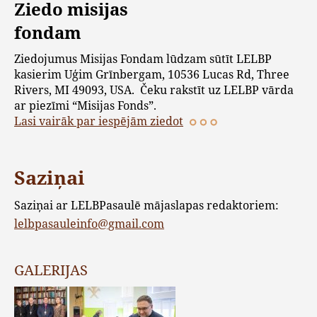
Ziedo misijas
fondam
Ziedojumus Misijas Fondam lūdzam sūtīt LELBP
kasierim Uģim Grīnbergam, 10536 Lucas Rd, Three
Rivers, MI 49093, USA. Čeku rakstīt uz LELBP vārda
ar piezīmi “Misijas Fonds”.
Lasi vairāk par iespējām ziedot
Saziņai
Saziņai ar LELBPasaulē mājaslapas redaktoriem:
lelbpasauleinfo@gmail.com
GALERIJAS