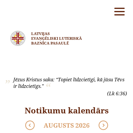
LATVIJAS
EVAŅĢĒLISKI LUTERISKĀ
BAZNĪCA PASAULĒ
Jēzus Kristus saka: “Topiet līdzcietīgi, kā jūsu Tēvs
ir līdzcietīgs.”
(Lk 6:36)
Notikumu kalendārs
AUGUSTS 2026