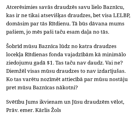
Atcerēsimies savās draudzēs savu lielo Baznīcu,
kas ir ne tikai atsevišķas draudzes, bet visa LELBP,
domāsim par tās Rītdienu. Tā būs dāvana mums
pašiem, jo mēs paši taču esam daļa no tās.
Šobrīd mūsu Baznīca lūdz no katra draudzes
locekļa Rītdienas fonda vajadzībām kā minimālo
ziedojumu gadā $1. Tas taču nav daudz. Vai ne?
Diemžēl visas mūsu draudzes to nav izdarījušas.
Ko tas varētu nozīmēt attiecībā par mūsu nostāju
pret mūsu Baznīcas nākotni?
Svētību Jums ikvienam un Jūsu draudzēm vēlot,
Prāv. emer. Kārlis Žols