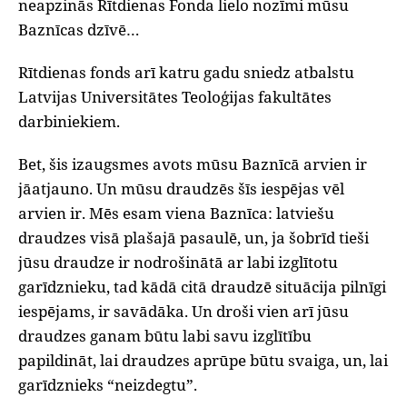
neapzinās Rītdienas Fonda lielo nozīmi mūsu
Baznīcas dzīvē…
Rītdienas fonds arī katru gadu sniedz atbalstu
Latvijas Universitātes Teoloģijas fakultātes
darbiniekiem.
Bet, šis izaugsmes avots mūsu Baznīcā arvien ir
jāatjauno. Un mūsu draudzēs šīs iespējas vēl
arvien ir. Mēs esam viena Baznīca: latviešu
draudzes visā plašajā pasaulē, un, ja šobrīd tieši
jūsu draudze ir nodrošinātā ar labi izglītotu
garīdznieku, tad kādā citā draudzē situācija pilnīgi
iespējams, ir savādāka. Un droši vien arī jūsu
draudzes ganam būtu labi savu izglītību
papildināt, lai draudzes aprūpe būtu svaiga, un, lai
garīdznieks “neizdegtu”.