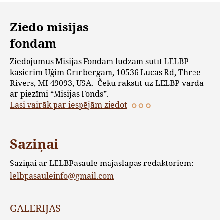
Ziedo misijas
fondam
Ziedojumus Misijas Fondam lūdzam sūtīt LELBP
kasierim Uģim Grīnbergam, 10536 Lucas Rd, Three
Rivers, MI 49093, USA. Čeku rakstīt uz LELBP vārda
ar piezīmi “Misijas Fonds”.
Lasi vairāk par iespējām ziedot
Saziņai
Saziņai ar LELBPasaulē mājaslapas redaktoriem:
lelbpasauleinfo@gmail.com
GALERIJAS