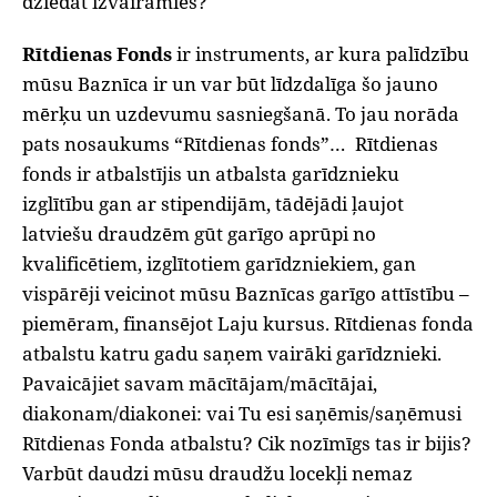
dziedāt izvairāmies?
Rītdienas Fonds
ir instruments, ar kura palīdzību
mūsu Baznīca ir un var būt līdzdalīga šo jauno
mērķu un uzdevumu sasniegšanā. To jau norāda
pats nosaukums “Rītdienas fonds”… Rītdienas
fonds ir atbalstījis un atbalsta garīdznieku
izglītību gan ar stipendijām, tādējādi ļaujot
latviešu draudzēm gūt garīgo aprūpi no
kvalificētiem, izglītotiem garīdzniekiem, gan
vispārēji veicinot mūsu Baznīcas garīgo attīstību –
piemēram, finansējot Laju kursus. Rītdienas fonda
atbalstu katru gadu saņem vairāki garīdznieki.
Pavaicājiet savam mācītājam/mācītājai,
diakonam/diakonei: vai Tu esi saņēmis/saņēmusi
Rītdienas Fonda atbalstu? Cik nozīmīgs tas ir bijis?
Varbūt daudzi mūsu draudžu locekļi nemaz