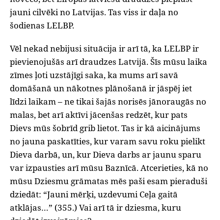
jauni cilvēki no Latvijas. Tas viss ir daļa no
šodienas LELBP.
Vēl nekad nebijusi situācija ir arī tā, ka LELBP ir
pievienojušās arī draudzes Latvijā. Šīs mūsu laika
zīmes ļoti uzstājīgi saka, ka mums arī savā
domāšanā un nākotnes plānošanā ir jāspēj iet
līdzi laikam – ne tikai šajās norisēs jānoraugās no
malas, bet arī aktīvi jācenšas redzēt, kur pats
Dievs mūs šobrīd grib lietot. Tas ir kā aicinājums
no jauna paskatīties, kur varam savu roku pielikt
Dieva darbā, un, kur Dieva darbs ar jaunu sparu
var izpausties arī mūsu Baznīcā. Atcerieties, kā no
mūsu Dziesmu grāmatas mēs paši esam pieraduši
dziedāt: “Jauni mērķi, uzdevumi Ceļa gaitā
atklājas…” (355.) Vai arī tā ir dziesma, kuru