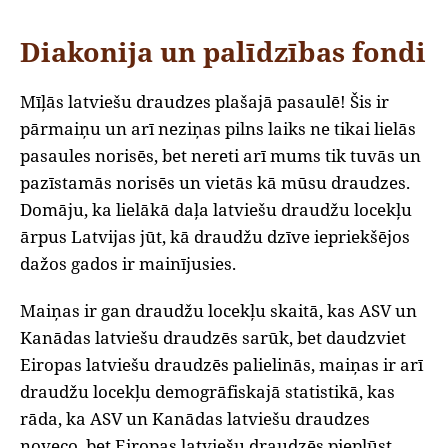
Diakonija un palīdzības fondi
Mīļās latviešu draudzes plašajā pasaulē! Šis ir
pārmaiņu un arī neziņas pilns laiks ne tikai lielās
pasaules norisēs, bet nereti arī mums tik tuvās un
pazīstamās norisēs un vietās kā mūsu draudzes.
Domāju, ka lielākā daļa latviešu draudžu locekļu
ārpus Latvijas jūt, kā draudžu dzīve iepriekšējos
dažos gados ir mainījusies.
Maiņas ir gan draudžu locekļu skaitā, kas ASV un
Kanādas latviešu draudzēs sarūk, bet daudzviet
Eiropas latviešu draudzēs palielinās, maiņas ir arī
draudžu locekļu demogrāfiskajā statistikā, kas
rāda, ka ASV un Kanādas latviešu draudzes
noveco, bet Eiropas latviešu draudzēs pieplūst