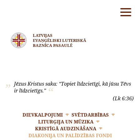
LATVIJAS
EVAŅĢĒLISKI LUTERISKĀ
BAZNĪCA PASAULĒ
Jēzus Kristus saka: “Topiet līdzcietīgi, kā jūsu Tēvs
ir līdzcietīgs.”
(Lk 6:36)
DIEVKALPOJUMI
SVĒTDARBĪBAS
LITURĢIJA UN MŪZIKA
KRISTĪGĀ AUDZINĀŠANA
DIAKONIJA UN PALĪDZĪBAS FONDI