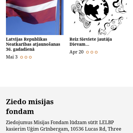
Latvijas Republikas
Reiz Sieviete jautāja
Neatkarības atjaunošanas
Dievam…
36. gadadienā
Apr 20
Mai 3
Ziedo misijas
fondam
Ziedojumus Misijas Fondam lūdzam sūtīt LELBP
kasierim Uģim Grīnbergam, 10536 Lucas Rd, Three