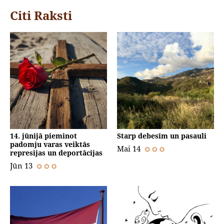
Citi Raksti
14. jūnijā pieminot
Starp debesīm un pasauli
padomju varas veiktās
Mai 14
represijas un deportācijas
Jūn 13