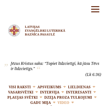
LATVIJAS
EVAŅĢĒLISKI LUTERISKĀ
BAZNĪCA PASAULĒ
Jēzus Kristus saka: “Topiet līdzcietīgi, kā jūsu Tēvs
ir līdzcietīgs.”
(Lk 6:36)
VISI RAKSTI
APSVEIKUMS
LIELDIENAS
VASARSVĒTKI
INTERVIJA
INTERESANTI
PĻAUJAS SVĒTKI
DZEJA PROZA TULKOJUMI
GADU MIJA
VIDEO