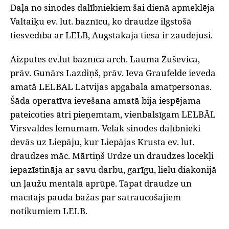
Daļa no sinodes dalībniekiem šai dienā apmeklēja
Valtaiķu ev. lut. baznīcu, ko draudze ilgstošā
tiesvedībā ar LELB, Augstākajā tiesā ir zaudējusi.
Aizputes ev.lut baznīcā arch. Lauma Zuševica,
prāv. Gunārs Lazdiņš, prāv. Ieva Graufelde ieveda
amatā LELBĀL Latvijas apgabala amatpersonas.
Šāda operatīva ievešana amatā bija iespējama
pateicoties ātri pieņemtam, vienbalsīgam LELBĀL
Virsvaldes lēmumam. Vēlāk sinodes dalībnieki
devās uz Liepāju, kur Liepājas Krusta ev. lut.
draudzes māc. Mārtiņš Urdze un draudzes locekļi
iepazīstināja ar savu darbu, garīgu, lielu diakonijā
un ļaužu mentālā aprūpē. Tāpat draudze un
mācītājs pauda bažas par satraucošajiem
notikumiem LELB.