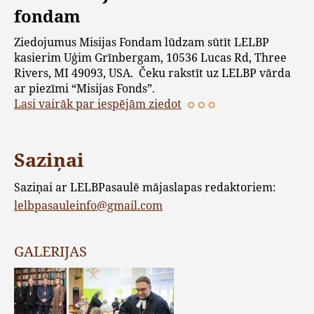
fondam
Ziedojumus Misijas Fondam lūdzam sūtīt LELBP
kasierim Uģim Grīnbergam, 10536 Lucas Rd, Three
Rivers, MI 49093, USA. Čeku rakstīt uz LELBP vārda
ar piezīmi “Misijas Fonds”.
Lasi vairāk par iespējām ziedot
Saziņai
Saziņai ar LELBPasaulē mājaslapas redaktoriem:
lelbpasauleinfo@gmail.com
GALERIJAS