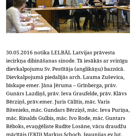
30.05.2016 notika LELBĀL Latvijas prāvesta
iecirkņa dibināšanas sinode. Tā iesākās ar svinīgu
dievkalpojumu Sv. Pestītāja (anglikāņu) baznīcā.
Dievkalpojumā piedalījās arch. Lauma Zuševica,
bīskape emer. Jāna Jēruma – Grīnberga, prāv.
Gunārs Lazdiņš, prāv. Ieva Graufelde, prāv. Klāvs
Bērziņš, prāv.emer. Juris Cālītis, māc. Varis
Bitenieks, māc. Gundars Bērziņš, māc. Ieva Puriņa,
māc. Rinalds Gulbis, māc. Ivo Rode, māc. Guntars
Rēboks, evaņģēliste Rudīte Losāne, vācu draudžu
mācītājs (EKD) Markus Schoch, Igaunijas ev.lut.