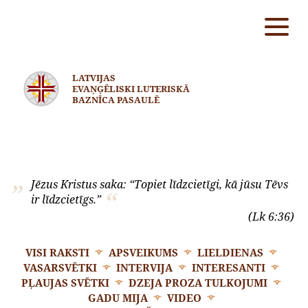
LATVIJAS
EVAŅĢĒLISKI LUTERISKĀ
BAZNĪCA PASAULĒ
Jēzus Kristus saka: “Topiet līdzcietīgi, kā jūsu Tēvs
ir līdzcietīgs.”
(Lk 6:36)
VISI RAKSTI
APSVEIKUMS
LIELDIENAS
VASARSVĒTKI
INTERVIJA
INTERESANTI
PĻAUJAS SVĒTKI
DZEJA PROZA TULKOJUMI
GADU MIJA
VIDEO