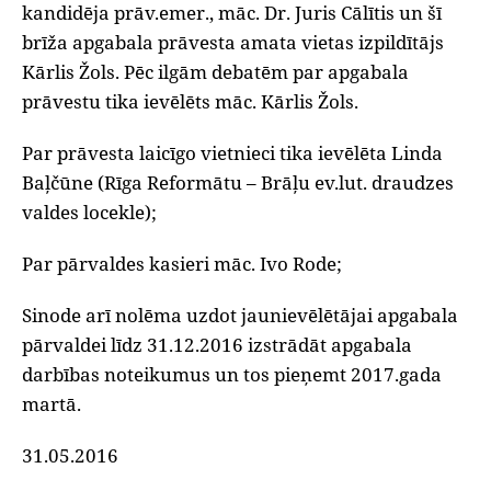
kandidēja prāv.emer., māc. Dr. Juris Cālītis un šī
brīža apgabala prāvesta amata vietas izpildītājs
Kārlis Žols. Pēc ilgām debatēm par apgabala
prāvestu tika ievēlēts māc. Kārlis Žols.
Par prāvesta laicīgo vietnieci tika ievēlēta Linda
Baļčūne (Rīga Reformātu – Brāļu ev.lut. draudzes
valdes locekle);
Par pārvaldes kasieri māc. Ivo Rode;
Sinode arī nolēma uzdot jaunievēlētājai apgabala
pārvaldei līdz 31.12.2016 izstrādāt apgabala
darbības noteikumus un tos pieņemt 2017.gada
martā.
31.05.2016