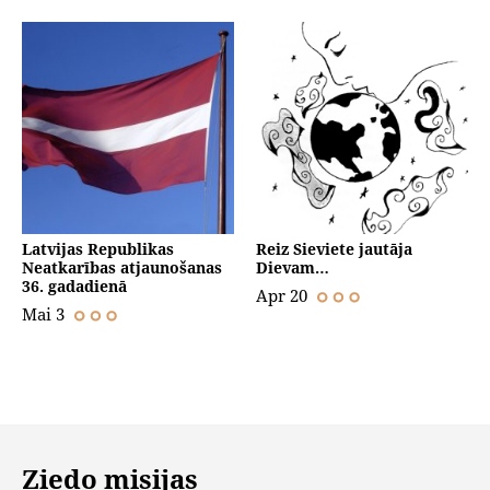
Latvijas Republikas
Reiz Sieviete jautāja
Neatkarības atjaunošanas
Dievam…
36. gadadienā
Apr 20
Mai 3
Ziedo misijas