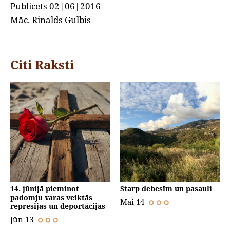
Publicēts 02|06|2016
Māc. Rinalds Gulbis
Citi Raksti
14. jūnijā pieminot
Starp debesīm un pasauli
padomju varas veiktās
Mai 14
represijas un deportācijas
Jūn 13