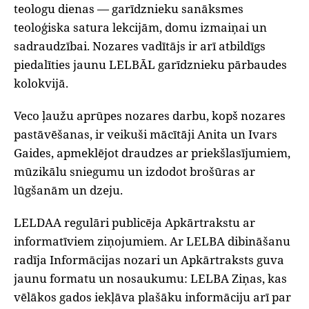
teologu dienas — garīdznieku sanāksmes
teoloģiska satura lekcijām, domu izmaiņai un
sadraudzībai. Nozares vadītājs ir arī atbildīgs
piedalīties jaunu LELBĀL garīdznieku pārbaudes
kolokvijā.
‌Veco ļaužu aprūpes nozares darbu, kopš nozares
pastāvēšanas, ir veikuši mācītāji Anita un Ivars
Gaides, apmeklējot draudzes ar priekšlasījumiem,
mūzikālu sniegumu un izdodot brošūras ar
lūgšanām un dzeju.
‌LELDAA regulāri publicēja Apkārtrakstu ar
informatīviem ziņojumiem. Ar LELBA dibināšanu
radīja Informācijas nozari un Apkārtraksts guva
jaunu formatu un nosaukumu: LELBA Ziņas, kas
vēlākos gados iekļāva plašāku informāciju arī par