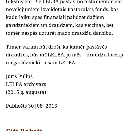
tūkstošiem. Pie LELBA pastāv no testamentāriem
novēlējumiem izveidotais Pastorālais fonds, kas
kādu laiku spēs finansiāli palīdzēt dažiem
garīdzniekiem un draudzēm, kas veicinās, bet
tomēr nespēs uzturēt mazo draudžu darbību.
‌Tomer varam būt droši, ka kamēr pastāvēs
draudzes, būs arī LELBA, jo mēs – draudžu locekļi
un garīdznieki – esam LELBA.
Juris Pūliņš
LELBA archivārs
(2015.g. augustā)
Publicēts 30|08|2015