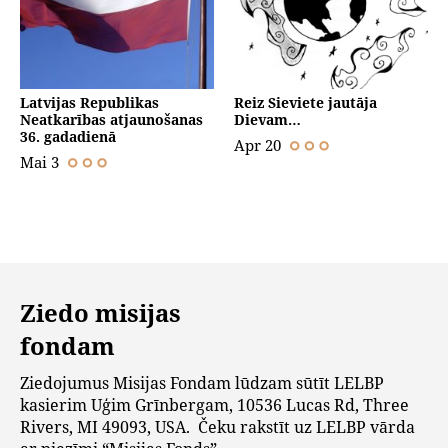
Latvijas Republikas
Reiz Sieviete jautāja
Neatkarības atjaunošanas
Dievam…
36. gadadienā
Apr 20
Mai 3
Ziedo misijas
fondam
Ziedojumus Misijas Fondam lūdzam sūtīt LELBP
kasierim Uģim Grīnbergam, 10536 Lucas Rd, Three
Rivers, MI 49093, USA. Čeku rakstīt uz LELBP vārda