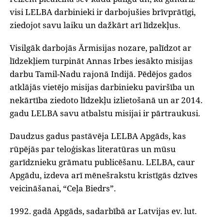
visi LELBA darbinieki ir darbojušies brīvprātīgi,
ziedojot savu laiku un dažkārt arī līdzekļus.
‌Visilgāk darbojās Ārmisijas nozare, palīdzot ar
līdzekļiem turpināt Annas Irbes iesākto misijas
darbu Tamil-Nadu rajonā Indijā. Pēdējos gados
atklājās vietējo misijas darbinieku paviršība un
nekārtība ziedoto līdzekļu izlietošanā un ar 2014.
gadu LELBA savu atbalstu misijai ir pārtraukusi.
‌Daudzus gadus pastāvēja LELBA Apgāds, kas
rūpējās par teloģiskas literatūras un mūsu
garīdznieku grāmatu publicēšanu. LELBA, caur
Apgādu, izdeva arī mēnešrakstu kristīgās dzīves
veicināšanai, “Ceļa Biedrs”.
‌1992. gadā Apgāds, sadarbībā ar Latvijas ev. lut.