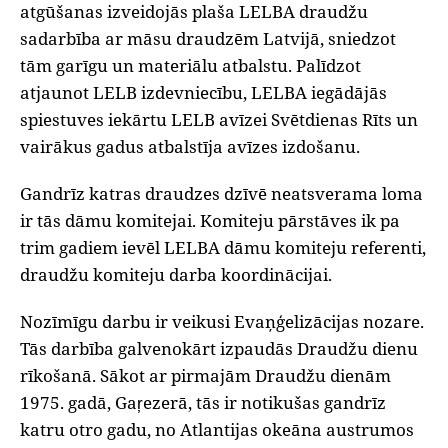
atgūšanas izveidojās plaša LELBA draudžu
sadarbība ar māsu draudzēm Latvijā, sniedzot
tām garīgu un materiālu atbalstu. Palīdzot
atjaunot LELB izdevniecību, LELBA iegādājās
spiestuves iekārtu LELB avīzei Svētdienas Rīts un
vairākus gadus atbalstīja avīzes izdošanu.
‌Gandrīz katras draudzes dzīvē neatsverama loma
ir tās dāmu komitejai. Komiteju pārstāves ik pa
trim gadiem ievēl LELBA dāmu komiteju referenti,
draudžu komiteju darba koordinācijai.
‌Nozīmīgu darbu ir veikusi Evaņģelizācijas nozare.
Tās darbība galvenokārt izpaudās Draudžu dienu
rīkošanā. Sākot ar pirmajām Draudžu dienām
1975. gadā, Gaŗezerā, tās ir notikušas gandrīz
katru otro gadu, no Atlantijas okeāna austrumos