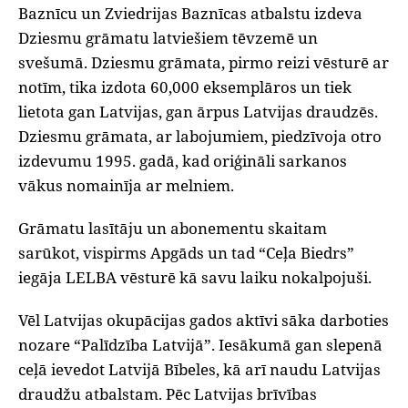
Baznīcu un Zviedrijas Baznīcas atbalstu izdeva
Dziesmu grāmatu latviešiem tēvzemē un
svešumā. Dziesmu grāmata, pirmo reizi vēsturē ar
notīm, tika izdota 60,000 eksemplāros un tiek
lietota gan Latvijas, gan ārpus Latvijas draudzēs.
Dziesmu grāmata, ar labojumiem, piedzīvoja otro
izdevumu 1995. gadā, kad oriģināli sarkanos
vākus nomainīja ar melniem.
‌Grāmatu lasītāju un abonementu skaitam
sarūkot, vispirms Apgāds un tad “Ceļa Biedrs”
iegāja LELBA vēsturē kā savu laiku nokalpojuši.
‌Vēl Latvijas okupācijas gados aktīvi sāka darboties
nozare “Palīdzība Latvijā”. Iesākumā gan slepenā
ceļā ievedot Latvijā Bībeles, kā arī naudu Latvijas
draudžu atbalstam. Pēc Latvijas brīvības