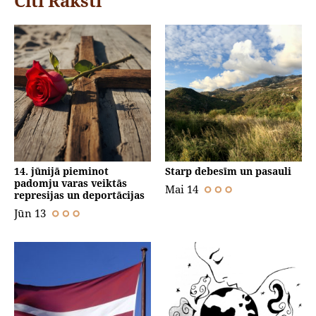
Citi Raksti
14. jūnijā pieminot
Starp debesīm un pasauli
padomju varas veiktās
Mai 14
represijas un deportācijas
Jūn 13