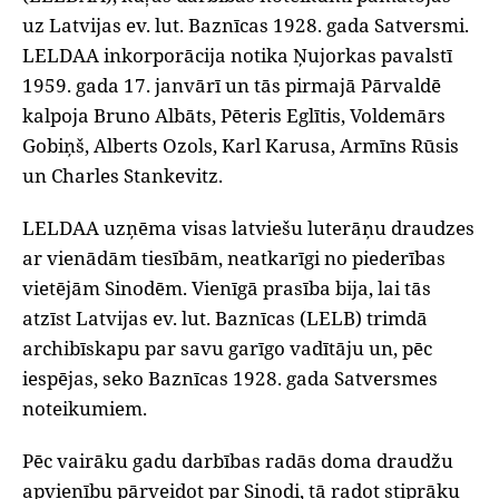
uz Latvijas ev. lut. Baznīcas 1928. gada Satversmi.
LELDAA inkorporācija notika Ņujorkas pavalstī
1959. gada 17. janvārī un tās pirmajā Pārvaldē
kalpoja Bruno Albāts, Pēteris Eglītis, Voldemārs
Gobiņš, Alberts Ozols, Karl Karusa, Armīns Rūsis
un Charles Stankevitz.
LELDAA uzņēma visas latviešu luterāņu draudzes
ar vienādām tiesībām, neatkarīgi no piederības
vietējām Sinodēm. Vienīgā prasība bija, lai tās
atzīst Latvijas ev. lut. Baznīcas (LELB) trimdā
archibīskapu par savu garīgo vadītāju un, pēc
iespējas, seko Baznīcas 1928. gada Satversmes
noteikumiem.
Pēc vairāku gadu darbības radās doma draudžu
apvienību pārveidot par Sinodi, tā radot stiprāku