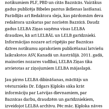
notikumiem PLF, PBD un citās Baznīcās. Vairākus
gadus publicēja Bībeles pantus ikdienas lasīšanai.
Parādījās arī Redaktora sleja, kas pārdomām deva
redaktora uzskatus par norisēm Baznīcā. Daudz
gadus LELBA Ziņas saņēma visas LELBA
draudzes, kā arī LELBĀL un LELB garīdznieki.
Informācijas nozare arī rūpējās par Baznīcas
dzīves notikumu aprakstiem publicēšanai latviešu
laikrakstos ASV, Kanadā un Austrālijā. 2011. gadā,
mainoties nozares vadībai, LELBA Ziņas tika
atvietotas ar ziņojumiem LELBA mājaslapā.
‌Jau pirms LELBA dibināšanas, mācītājs un
vēsturnieks Dr. Edgars Ķiploks sāka krāt
informāciju par Latvijas dievnamiem, par
Baznīcas darbu, draudzēm un garīdzniekiem,
izveidojot LELBA archīvu. Pēc māc. Ķiploka nāves