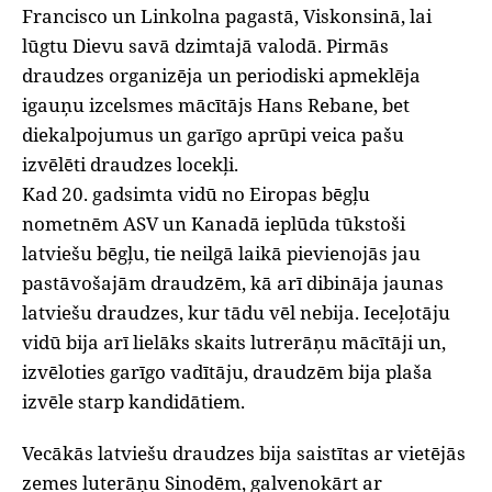
Francisco un Linkolna pagastā, Viskonsinā, lai
lūgtu Dievu savā dzimtajā valodā. Pirmās
draudzes organizēja un periodiski apmeklēja
igauņu izcelsmes mācītājs Hans Rebane, bet
diekalpojumus un garīgo aprūpi veica pašu
izvēlēti draudzes locekļi.
Kad 20. gadsimta vidū no Eiropas bēgļu
nometnēm ASV un Kanadā ieplūda tūkstoši
latviešu bēgļu, tie neilgā laikā pievienojās jau
pastāvošajām draudzēm, kā arī dibināja jaunas
latviešu draudzes, kur tādu vēl nebija. Ieceļotāju
vidū bija arī lielāks skaits lutrerāņu mācītāji un,
izvēloties garīgo vadītāju, draudzēm bija plaša
izvēle starp kandidātiem.
Vecākās latviešu draudzes bija saistītas ar vietējās
zemes luterāņu Sinodēm, galvenokārt ar