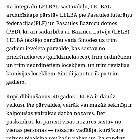
‌Kā integrālu LELBĀL sastāvdaļu, LELBĀL
archibīskaps pārstāv LELBA pie Pasaules luterāņu
federācijas(PLF) un Pasaules Baznīcu domes
(PBD), kā arī sadarbībā ar Baznīcu Latvijā (LELB).
LELBA iekšējo darbību vada Sinodes uz trim
gadiem ievēlēta pārvalde, kas sastāv no
priekšnieka/ces (garīdznieka/ces), trim ordinētiem
un trim neordinētiem locekļiem, un trim revizijas
komisijas locekļiem. Sinodi jānotur ik pa trim
gadiem.
‌Kopš dibināšanas, 40 gados LELBA ir daudz
veikusi. Pie pārvaldes, vairāk vai mazāk sekmīgi ir
kalpojušas vairākas darba nozares. Der
paskaidrot, ka parasti visas nozares sastāv no
vienas personas — nozares vadītāja, kurš/kuŗa
reizēm pieaicina sev kādu palīgu un, ka gandrīz