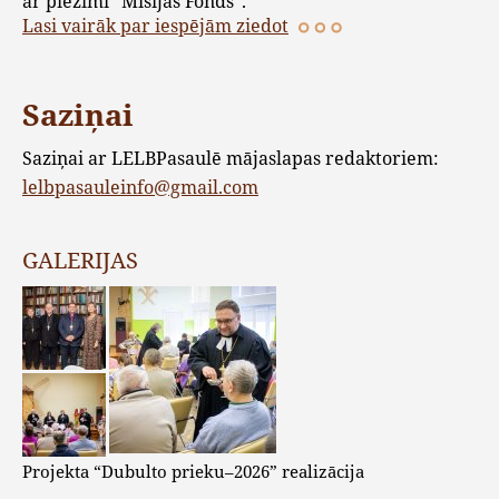
ar piezīmi “Misijas Fonds”.
Lasi vairāk par iespējām ziedot
Saziņai
Saziņai ar LELBPasaulē mājaslapas redaktoriem:
lelbpasauleinfo@gmail.com
GALERIJAS
Projekta “Dubulto prieku–2026” realizācija