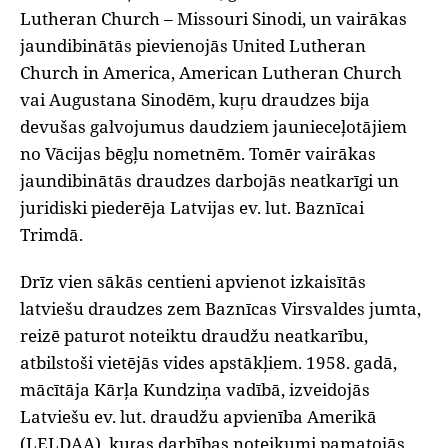
Lutheran Church – Missouri Sinodi, un vairākas
jaundibinātās pievienojās United Lutheran
Church in America, American Lutheran Church
vai Augustana Sinodēm, kuŗu draudzes bija
devušas galvojumus daudziem jaunieceļotājiem
no Vācijas bēgļu nometnēm. Tomēr vairākas
jaundibinātās draudzes darbojās neatkarīgi un
juridiski piederēja Latvijas ev. lut. Baznīcai
Trimdā.
Drīz vien sākās centieni apvienot izkaisītās
latviešu draudzes zem Baznīcas Virsvaldes jumta,
reizē paturot noteiktu draudžu neatkarību,
atbilstoši vietējās vides apstākļiem. 1958. gadā,
mācītāja Kārļa Kundziņa vadībā, izveidojās
Latviešu ev. lut. draudžu apvienība Amerikā
(LELDAA), kuŗas darbības noteikumi pamatojās