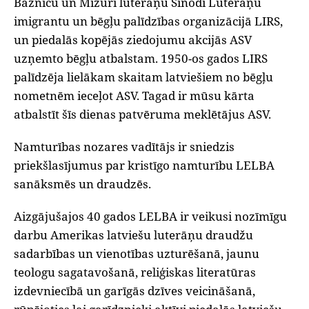
Baznīcu un Mizūrī luterāņu Sinodi Luterāņu
imigrantu un bēgļu palīdzības organizācijā LIRS,
un piedalās kopējās ziedojumu akcijās ASV
uzņemto bēgļu atbalstam. 1950-os gados LIRS
palīdzēja lielākam skaitam latviešiem no bēgļu
nometnēm ieceļot ASV. Tagad ir mūsu kārta
atbalstīt šīs dienas patvēruma meklētājus ASV.
‌Namturības nozares vadītājs ir sniedzis
priekšlasījumus par kristīgo namturību LELBA
sanāksmēs un draudzēs.
‌Aizgājušajos 40 gados LELBA ir veikusi nozīmīgu
darbu Amerikas latviešu luterāņu draudžu
sadarbības un vienotības uzturēšanā, jaunu
teologu sagatavošanā, reliģiskas literatūras
izdevniecībā un garīgās dzīves veicināšanā,