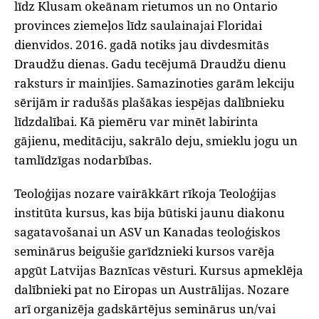
līdz Klusam okeānam rietumos un no Ontario
provinces ziemeļos līdz saulainajai Floridai
dienvidos. 2016. gadā notiks jau divdesmitās
Draudžu dienas. Gadu tecējumā Draudžu dienu
raksturs ir mainījies. Samazinoties garām lekciju
sērijām ir radušās plašākas iespējas dalībnieku
līdzdalībai. Kā piemēru var minēt labirinta
gājienu, meditāciju, sakrālo deju, smieklu jogu un
tamlīdzīgas nodarbības.
‌Teoloģijas nozare vairākkārt rīkoja Teoloģijas
institūta kursus, kas bija būtiski jaunu diakonu
sagatavošanai un ASV un Kanadas teoloģiskos
seminārus beigušie garīdznieki kursos varēja
apgūt Latvijas Baznīcas vēsturi. Kursus apmeklēja
dalībnieki pat no Eiropas un Austrālijas. Nozare
arī organizēja gadskārtējus seminārus un/vai