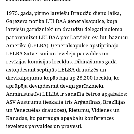
‌1975. gadā, pirmo latviešu Draudžu dienu laikā,
Gaŗezerā notika LELDAA ģenerālsapulce, kuŗā
latviešu garīdznieki un draudžu delegāti nolēma
pārorganizēt LELDAA par Latviešu ev. lut. baznīcu
Amerikā (LELBA). Ģenerālsapulcē apstiprināja
LELBA Satversmi un ievēlēja pārvaldes un
revīzijas komisijas locekļus. Dibināšanas gadā
astoņdesmit septiņās LELBA draudzēs un
dievkalpojumu kopās bija ap 28,200 locekļu, ko
aprūpēja deviņdesmit deviņi garīdznieki.
Administratīvi LELBA ir sadalīta četros apgabalos:
ASV Austrumu (ieskaita trīs Arģentīnas, Brazīlijas
un Venecuēlas draudzes), Rietumu, Vidienes un
Kanadas, ko pārrauga apgabalu konferencēs
ievēlētas pārvaldes un prāvesti.