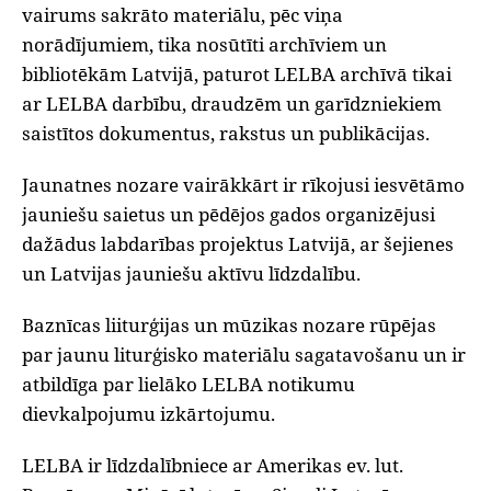
vairums sakrāto materiālu, pēc viņa
norādījumiem, tika nosūtīti archīviem un
bibliotēkām Latvijā, paturot LELBA archīvā tikai
ar LELBA darbību, draudzēm un garīdzniekiem
saistītos dokumentus, rakstus un publikācijas.
‌Jaunatnes nozare vairākkārt ir rīkojusi iesvētāmo
jauniešu saietus un pēdējos gados organizējusi
dažādus labdarības projektus Latvijā, ar šejienes
un Latvijas jauniešu aktīvu līdzdalību.
‌Baznīcas liiturģijas un mūzikas nozare rūpējas
par jaunu liturģisko materiālu sagatavošanu un ir
atbildīga par lielāko LELBA notikumu
dievkalpojumu izkārtojumu.
‌LELBA ir līdzdalībniece ar Amerikas ev. lut.