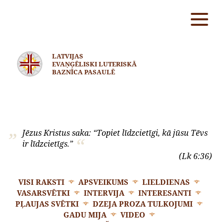
LATVIJAS
EVAŅĢĒLISKI LUTERISKĀ
BAZNĪCA PASAULĒ
Jēzus Kristus saka: “Topiet līdzcietīgi, kā jūsu Tēvs
ir līdzcietīgs.”
(Lk 6:36)
VISI RAKSTI
APSVEIKUMS
LIELDIENAS
VASARSVĒTKI
INTERVIJA
INTERESANTI
PĻAUJAS SVĒTKI
DZEJA PROZA TULKOJUMI
GADU MIJA
VIDEO