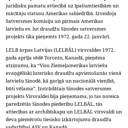
juridisku pamatu attiecībā uz īpašumtiesībām un
mācītāju statusu Amerikas sabiedrībā. Izveidoja
Satversmes komisiju un pirmais Amerikas
latviešu ev. lut draudžu Sinodes satversmes
projekts tika pieņemts 1972. gada 22. janvārī.
‌LELB ārpus Latvijas (LELBĀL) virsvaldes 1972.
gada aprīļa sēdē Toronto, Kanadā, pieņēma
atzinumu, ka “Visu Ziemeļamerikas latviešu
evaņģēliski luterisko draudžu apvienošanās vienā
latviešu Sinodē, kā garīgā un nacionālā vienībā,
būti vēlama”. Izstrādātais Sinodes satversmes
projekts Virsvaldei bija pieņemams, jo tas noteica
paredzētās Sinodes piederību LELBĀL, tās
attiecības ar archibīskapu un LELBĀL virsvaldi un
deva piemērotu tiesisko izkārtojumu draudžu
sadarbībai ASV un Kanadā.