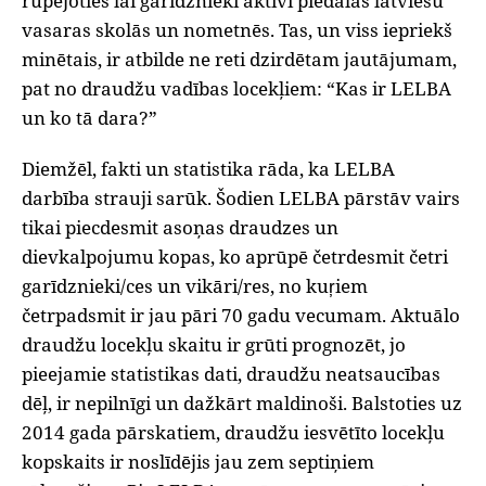
rūpējoties lai garīdznieki aktīvi piedalās latviešu
vasaras skolās un nometnēs. Tas, un viss iepriekš
minētais, ir atbilde ne reti dzirdētam jautājumam,
pat no draudžu vadības locekļiem: “Kas ir LELBA
un ko tā dara?”
‌Diemžēl, fakti un statistika rāda, ka LELBA
darbība strauji sarūk. Šodien LELBA pārstāv vairs
tikai piecdesmit asoņas draudzes un
dievkalpojumu kopas, ko aprūpē četrdesmit četri
garīdznieki/ces un vikāri/res, no kuŗiem
četrpadsmit ir jau pāri 70 gadu vecumam. Aktuālo
draudžu locekļu skaitu ir grūti prognozēt, jo
pieejamie statistikas dati, draudžu neatsaucības
dēļ, ir nepilnīgi un dažkārt maldinoši. Balstoties uz
2014 gada pārskatiem, draudžu iesvētīto locekļu
kopskaits ir noslīdējis jau zem septiņiem