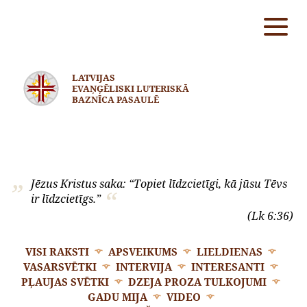
LATVIJAS
EVAŅĢĒLISKI LUTERISKĀ
BAZNĪCA PASAULĒ
Jēzus Kristus saka: “Topiet līdzcietīgi, kā jūsu Tēvs
ir līdzcietīgs.”
(Lk 6:36)
VISI RAKSTI
APSVEIKUMS
LIELDIENAS
VASARSVĒTKI
INTERVIJA
INTERESANTI
PĻAUJAS SVĒTKI
DZEJA PROZA TULKOJUMI
GADU MIJA
VIDEO