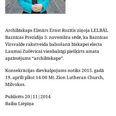
Archibīskaps Elmārs Ernst Rozītis ziņoja LELBĀL
Baznīcas Prezidija 3. novembra sēdē, ka Baznīcas
Virsvalde rakstveida balsošanā bīskapei electa
Laumai Zušēvicai vienbalsīgi piešķirts amata
apzīmējums “archibīskape”.
Konsekrācijas dievkalpojums notiks 2015. gadā
19. aprīlī plkst 14:00 Mt. Zion Lutheran Church,
Milvokos.
Publicēts 20|11|2014
Baiba Liepiņa