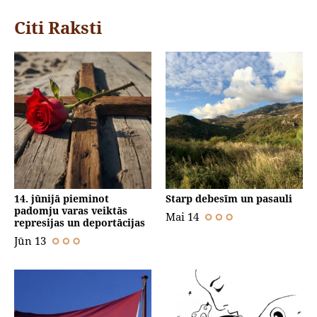
Citi Raksti
14. jūnijā pieminot
Starp debesīm un pasauli
padomju varas veiktās
Mai 14
represijas un deportācijas
Jūn 13