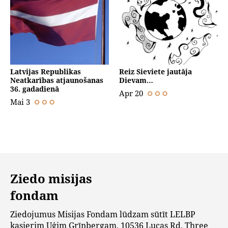
Latvijas Republikas
Reiz Sieviete jautāja
Neatkarības atjaunošanas
Dievam…
36. gadadienā
Apr 20
Mai 3
Ziedo misijas
fondam
Ziedojumus Misijas Fondam lūdzam sūtīt LELBP
kasierim Uģim Grīnbergam, 10536 Lucas Rd, Three