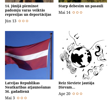
14. jūnijā pieminot
Starp debesīm un pasauli
padomju varas veiktās
Mai 14
represijas un deportācijas
Jūn 13
Latvijas Republikas
Reiz Sieviete jautāja
Neatkarības atjaunošanas
Dievam…
36. gadadienā
Apr 20
Mai 3