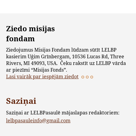
Ziedo misijas
fondam
Ziedojumus Misijas Fondam lūdzam sūtīt LELBP
kasierim Uģim Grīnbergam, 10536 Lucas Rd, Three
Rivers, MI 49093, USA. Čeku rakstīt uz LELBP vārda
ar piezīmi “Misijas Fonds”.
Lasi vairāk par iespējām ziedot
Saziņai
Saziņai ar LELBPasaulē mājaslapas redaktoriem:
lelbpasauleinfo@gmail.com