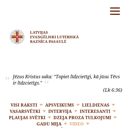
LATVIJAS
EVAŅĢĒLISKI LUTERISKĀ
BAZNĪCA PASAULĒ
Jēzus Kristus saka: “Topiet līdzcietīgi, kā jūsu Tēvs
ir līdzcietīgs.”
(Lk 6:36)
VISI RAKSTI
APSVEIKUMS
LIELDIENAS
VASARSVĒTKI
INTERVIJA
INTERESANTI
PĻAUJAS SVĒTKI
DZEJA PROZA TULKOJUMI
GADU MIJA
VIDEO