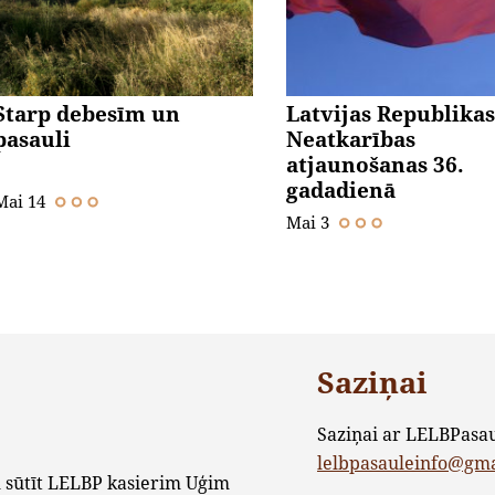
Starp debesīm un
Latvijas Republikas
pasauli
Neatkarības
atjaunošanas 36.
gadadienā
Mai 14
Mai 3
Saziņai
Saziņai ar LELBPasa
lelbpasauleinfo@gm
 sūtīt LELBP kasierim Uģim