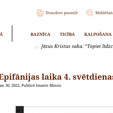
Draudzes pasaulē
Meklēšan
BAZNĪCA
TICĪBA
KALPOŠANA
KĀ
Jēzus Kristus saka: “Topiet līdzci
Epifānijas laika 4. svētdie
Jan 30, 2022, Publicē Imants Miezis