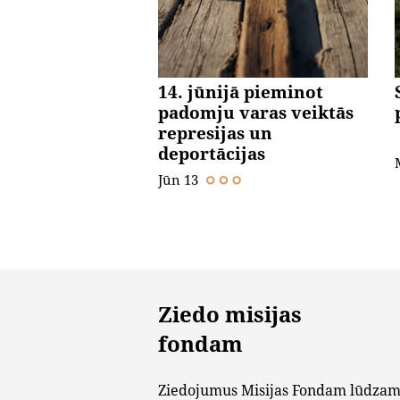
14. jūnijā pieminot
padomju varas veiktās
represijas un
deportācijas
Jūn 13
Ziedo misijas
fondam
Ziedojumus Misijas Fondam lūdzam