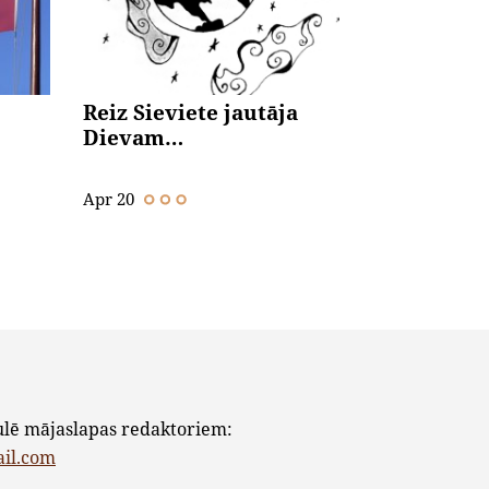
Reiz Sieviete jautāja
Dievam…
Apr 20
ulē mājaslapas redaktoriem:
ail.com