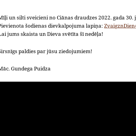
Mīļi un silti sveicieni no Ciānas draudzes 2022. gada 30. 
Pievienota šodienas dievkalpojuma lapiņa:
ZvaigznDien
Lai jums skaista un Dieva svētīta šī nedēļa!
Sirsnīgs paldies par jūsu ziedojumiem!
Māc. Gundega Puidza