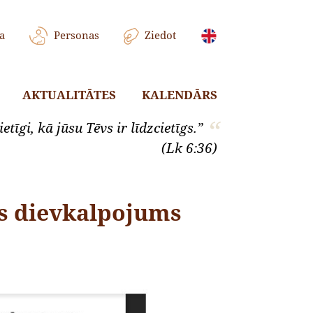
a
Personas
Ziedot
AKTUALITĀTES
KALENDĀRS
etīgi, kā jūsu Tēvs ir līdzcietīgs.”
(Lk 6:36)
nas dievkalpojums