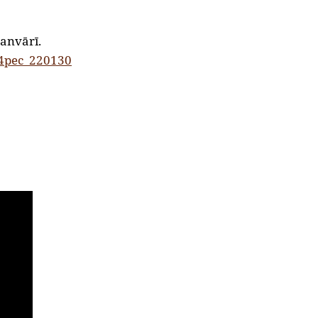
janvārī.
4pec_220130