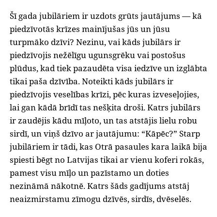
Šī gada jubilāriem ir uzdots grūts jautājums — kā
piedzīvotās krīzes mainījušas jūs un jūsu
turpmāko dzīvi? Nezinu, vai kāds jubilārs ir
piedzīvojis nežēlīgu ugunsgrēku vai postošus
plūdus, kad tiek pazaudēta visa iedzīve un izglābta
tikai paša dzīvība. Noteikti kāds jubilārs ir
piedzīvojis veselības krīzi, pēc kuras izveseļojies,
lai gan kādā brīdī tas nešķita droši. Katrs jubilārs
ir zaudējis kādu mīļoto, un tas atstājis lielu robu
sirdī, un viņš dzīvo ar jautājumu: “Kāpēc?” Starp
jubilāriem ir tādi, kas Otrā pasaules kara laikā bija
spiesti bēgt no Latvijas tikai ar vienu koferi rokās,
pamest visu mīļo un pazīstamo un doties
nezināmā nākotnē. Katrs šāds gadījums atstāj
neaizmirstamu zīmogu dzīvēs, sirdīs, dvēselēs.