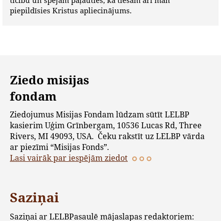
ticību un spējām paļauties, ka tiešām arī man
piepildīsies Kristus apliecinājums.
Ziedo misijas
fondam
Ziedojumus Misijas Fondam lūdzam sūtīt LELBP
kasierim Uģim Grīnbergam, 10536 Lucas Rd, Three
Rivers, MI 49093, USA. Čeku rakstīt uz LELBP vārda
ar piezīmi “Misijas Fonds”.
Lasi vairāk par iespējām ziedot
Saziņai
Saziņai ar LELBPasaulē mājaslapas redaktoriem: