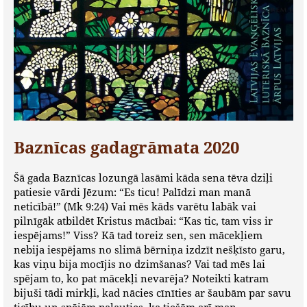
Baznīcas gadagrāmata 2020
Šā gada Baznīcas lozungā lasāmi kāda sena tēva dziļi
patiesie vārdi Jēzum: “Es ticu! Palīdzi man manā
neticībā!” (Mk 9:24) Vai mēs kāds varētu labāk vai
pilnīgāk atbildēt Kristus mācībai: “Kas tic, tam viss ir
iespējams!” Viss? Kā tad toreiz sen, sen mācekļiem
nebija iespējams no slimā bērniņa izdzīt nešķīsto garu,
kas viņu bija mocījis no dzimšanas? Vai tad mēs lai
spējam to, ko pat mācekļi nevarēja? Noteikti katram
bijuši tādi mirkļi, kad nācies cīnīties ar šaubām par savu