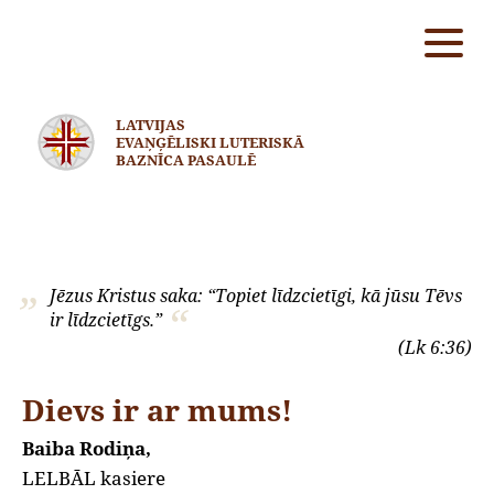
LATVIJAS
EVAŅĢĒLISKI LUTERISKĀ
BAZNĪCA PASAULĒ
Jēzus Kristus saka: “Topiet līdzcietīgi, kā jūsu Tēvs
ir līdzcietīgs.”
(Lk 6:36)
Dievs ir ar mums!
Baiba Rodiņa,
LELBĀL kasiere