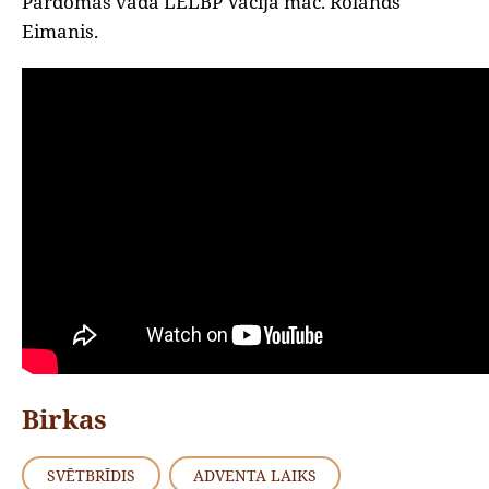
Pārdomas vada LELBP Vācijā māc. Rolands
Eimanis.
Birkas
SVĒTBRĪDIS
ADVENTA LAIKS