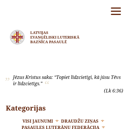
LATVIJAS
EVAŅĢĒLISKI LUTERISKĀ
BAZNĪCA PASAULĒ
Jēzus Kristus saka: “Topiet līdzcietīgi, kā jūsu Tēvs
ir līdzcietīgs.”
(Lk 6:36)
Kategorijas
VISI JAUNUMI
DRAUDŽU ZIŅAS
PASAULES LUTERĀŅU FEDERĀCIJA