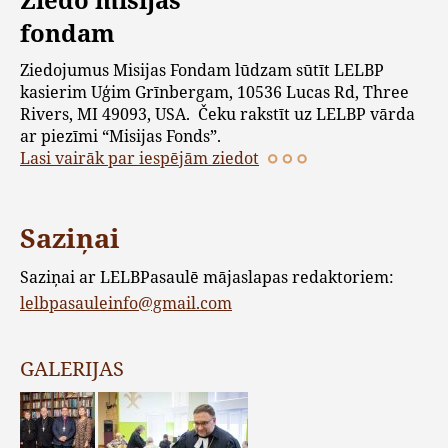
fondam
Ziedojumus Misijas Fondam lūdzam sūtīt LELBP
kasierim Uģim Grīnbergam, 10536 Lucas Rd, Three
Rivers, MI 49093, USA. Čeku rakstīt uz LELBP vārda
ar piezīmi “Misijas Fonds”.
Lasi vairāk par iespējām ziedot
Saziņai
Saziņai ar LELBPasaulē mājaslapas redaktoriem:
lelbpasauleinfo@gmail.com
GALERIJAS