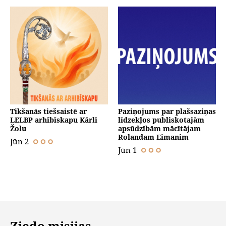
Tikšanās tiešsaistē ar
Paziņojums par plašsaziņas
LELBP arhibīskapu Kārli
līdzekļos publiskotajām
Žolu
apsūdzībām mācītājam
Rolandam Eimanim
Jūn 2
Jūn 1
Ziedo misijas