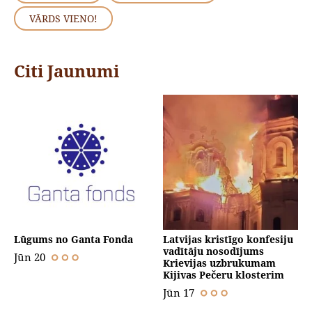
VĀRDS VIENO!
Citi Jaunumi
Lūgums no Ganta Fonda
Latvijas kristīgo konfesiju
vadītāju nosodījums
Jūn 20
Krievijas uzbrukumam
Kijivas Pečeru klosterim
Jūn 17