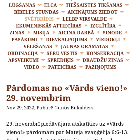
LŪGŠANAS
ELCA
TIEŠSAISTES TIKŠANĀS
BĪBELES STUNDAS
AICINĀJUMS ZIEDOT
SVĒTBRĪDIS
LELBP VIRSVALDE
EKUMENISKĀS ATTIECĪBAS
IZGLĪTĪBA
ZIŅAS
MISIJA
AICINA DARBĀ
SINODE
PASĀKUMI
DIEVKALPOJUMS
VIEDOKĻI
VĒLĒŠANAS
JAUNAS GRĀMATAS
ORDINĀCIJA
SĒRU VĒSTIS
KONSEKRĀCIJA
APSVEIKUMI
SPREDIĶIS
DRAUDŽU ZIŅAS
VIDEO
PATEICĪBAS
PAZIŅOJUMS
Pārdomas no «Vārds vieno!»
29. novembrim
Nov 29, 2022, Publicē Guntis Bukalders
29. novembrī piedāvājam atskatīties uz «Vārds
vieno!» pārdomām par Mateja evaņģēlija 6:6-13.