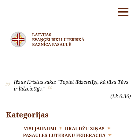
LATVIJAS
EVAŅĢĒLISKI LUTERISKĀ
BAZNĪCA PASAULĒ
Jēzus Kristus saka: “Topiet līdzcietīgi, kā jūsu Tēvs
ir līdzcietīgs.”
(Lk 6:36)
Kategorijas
VISI JAUNUMI
DRAUDŽU ZIŅAS
PASAULES LUTERĀŅU FEDERĀCIJA