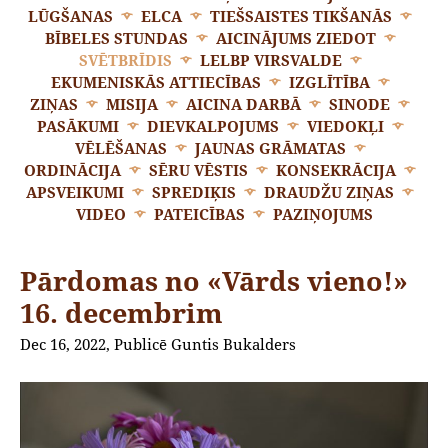
LŪGŠANAS
ELCA
TIEŠSAISTES TIKŠANĀS
BĪBELES STUNDAS
AICINĀJUMS ZIEDOT
SVĒTBRĪDIS
LELBP VIRSVALDE
EKUMENISKĀS ATTIECĪBAS
IZGLĪTĪBA
ZIŅAS
MISIJA
AICINA DARBĀ
SINODE
PASĀKUMI
DIEVKALPOJUMS
VIEDOKĻI
VĒLĒŠANAS
JAUNAS GRĀMATAS
ORDINĀCIJA
SĒRU VĒSTIS
KONSEKRĀCIJA
APSVEIKUMI
SPREDIĶIS
DRAUDŽU ZIŅAS
VIDEO
PATEICĪBAS
PAZIŅOJUMS
Pārdomas no «Vārds vieno!»
16. decembrim
Dec 16, 2022, Publicē Guntis Bukalders