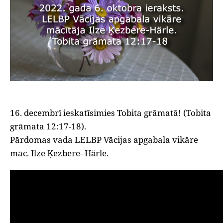
16. decembrī ieskatīsimies Tobita grāmatā! (Tobita
grāmata 12:17-18).
Pārdomas vada LELBP Vācijas apgabala vikāre
māc. Ilze Ķezbere–Härle.