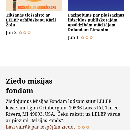
Tikšanās tiešsaistē ar
Paziņojums par plašsaziņas
LELBP arhibīskapu Kārli
līdzekļos publiskotajām
Žolu
apsūdzībām mācītājam
Rolandam Eimanim
Jūn 2
Jūn 1
Ziedo misijas
fondam
Ziedojumus Misijas Fondam lūdzam sūtīt LELBP
kasierim Uģim Grīnbergam, 10536 Lucas Rd, Three
Rivers, MI 49093, USA. Čeku rakstīt uz LELBP vārda
ar piezīmi “Misijas Fonds”.
Lasi vairāk par iespējām ziedot