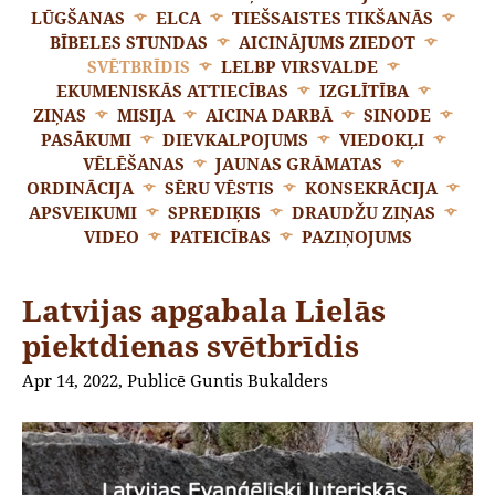
LŪGŠANAS
ELCA
TIEŠSAISTES TIKŠANĀS
BĪBELES STUNDAS
AICINĀJUMS ZIEDOT
SVĒTBRĪDIS
LELBP VIRSVALDE
EKUMENISKĀS ATTIECĪBAS
IZGLĪTĪBA
ZIŅAS
MISIJA
AICINA DARBĀ
SINODE
PASĀKUMI
DIEVKALPOJUMS
VIEDOKĻI
VĒLĒŠANAS
JAUNAS GRĀMATAS
ORDINĀCIJA
SĒRU VĒSTIS
KONSEKRĀCIJA
APSVEIKUMI
SPREDIĶIS
DRAUDŽU ZIŅAS
VIDEO
PATEICĪBAS
PAZIŅOJUMS
Latvijas apgabala Lielās
piektdienas svētbrīdis
Apr 14, 2022, Publicē Guntis Bukalders