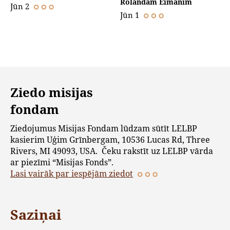
Rolandam Eimanim
Jūn 2
Jūn 1
Ziedo misijas
fondam
Ziedojumus Misijas Fondam lūdzam sūtīt LELBP
kasierim Uģim Grīnbergam, 10536 Lucas Rd, Three
Rivers, MI 49093, USA. Čeku rakstīt uz LELBP vārda
ar piezīmi “Misijas Fonds”.
Lasi vairāk par iespējām ziedot
Saziņai