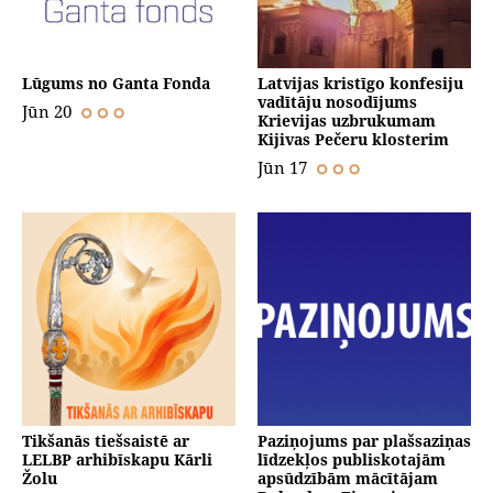
Lūgums no Ganta Fonda
Latvijas kristīgo konfesiju
vadītāju nosodījums
Jūn 20
Krievijas uzbrukumam
Kijivas Pečeru klosterim
Jūn 17
Tikšanās tiešsaistē ar
Paziņojums par plašsaziņas
LELBP arhibīskapu Kārli
līdzekļos publiskotajām
Žolu
apsūdzībām mācītājam