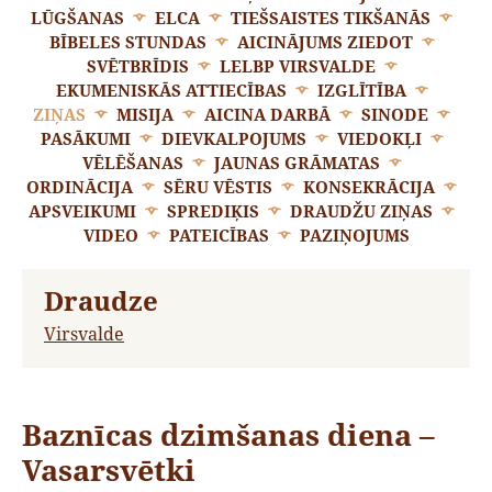
LŪGŠANAS
ELCA
TIEŠSAISTES TIKŠANĀS
BĪBELES STUNDAS
AICINĀJUMS ZIEDOT
SVĒTBRĪDIS
LELBP VIRSVALDE
EKUMENISKĀS ATTIECĪBAS
IZGLĪTĪBA
ZIŅAS
MISIJA
AICINA DARBĀ
SINODE
PASĀKUMI
DIEVKALPOJUMS
VIEDOKĻI
VĒLĒŠANAS
JAUNAS GRĀMATAS
ORDINĀCIJA
SĒRU VĒSTIS
KONSEKRĀCIJA
APSVEIKUMI
SPREDIĶIS
DRAUDŽU ZIŅAS
VIDEO
PATEICĪBAS
PAZIŅOJUMS
Draudze
Virsvalde
Baznīcas dzimšanas diena –
Vasarsvētki