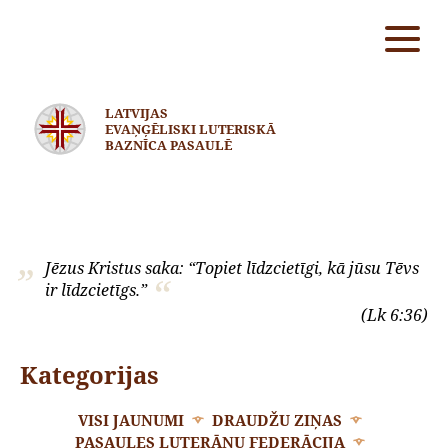
LATVIJAS
EVAŅĢĒLISKI LUTERISKĀ
BAZNĪCA PASAULĒ
Jēzus Kristus saka: “Topiet līdzcietīgi, kā jūsu Tēvs
ir līdzcietīgs.”
(Lk 6:36)
Kategorijas
VISI JAUNUMI
DRAUDŽU ZIŅAS
PASAULES LUTERĀŅU FEDERĀCIJA