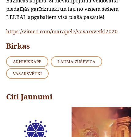
Baznīcas kopību. Šī dievkalpojuma veidošanā
piedalījās garīdznieki un laji no visiem sešiem
LELBĀL apgabaliem visā plašā pasaulē!
https://vimeo.com/marapele/vasarsvetki2020
Birkas
ARHIBĪSKAPE
LAUMA ZUŠĒVICA
VASARSVĒTKI
Citi Jaunumi