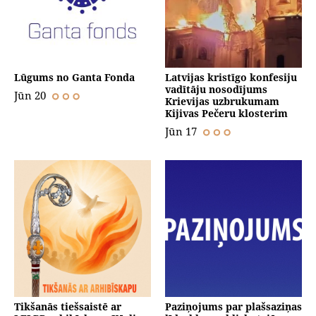
Lūgums no Ganta Fonda
Latvijas kristīgo konfesiju
vadītāju nosodījums
Jūn 20
Krievijas uzbrukumam
Kijivas Pečeru klosterim
Jūn 17
Tikšanās tiešsaistē ar
Paziņojums par plašsaziņas