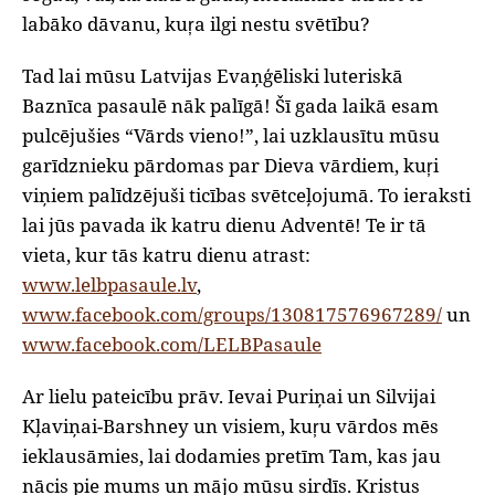
labāko dāvanu, kuŗa ilgi nestu svētību?
Tad lai mūsu Latvijas Evaņģēliski luteriskā
Baznīca pasaulē nāk palīgā! Šī gada laikā esam
pulcējušies “Vārds vieno!”, lai uzklausītu mūsu
garīdznieku pārdomas par Dieva vārdiem, kuŗi
viņiem palīdzējuši ticības svētceļojumā. To ieraksti
lai jūs pavada ik katru dienu Adventē! Te ir tā
vieta, kur tās katru dienu atrast:
www.lelbpasaule.lv
,
www.facebook.com/groups/130817576967289/
un
www.facebook.com/LELBPasaule
Ar lielu pateicību prāv. Ievai Puriņai un Silvijai
Kļaviņai-Barshney un visiem, kuŗu vārdos mēs
ieklausāmies, lai dodamies pretīm Tam, kas jau
nācis pie mums un mājo mūsu sirdīs. Kristus