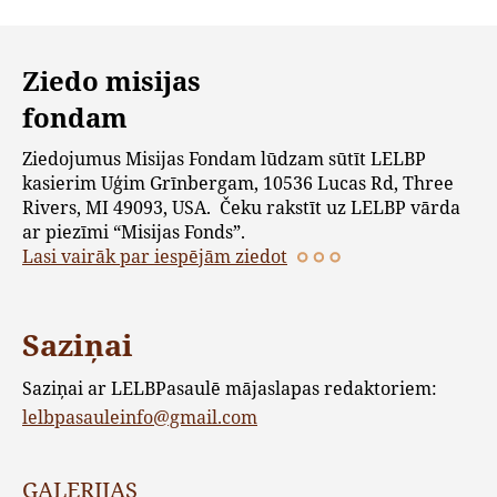
Ziedo misijas
fondam
Ziedojumus Misijas Fondam lūdzam sūtīt LELBP
kasierim Uģim Grīnbergam, 10536 Lucas Rd, Three
Rivers, MI 49093, USA. Čeku rakstīt uz LELBP vārda
ar piezīmi “Misijas Fonds”.
Lasi vairāk par iespējām ziedot
Saziņai
Saziņai ar LELBPasaulē mājaslapas redaktoriem:
lelbpasauleinfo@gmail.com
GALERIJAS