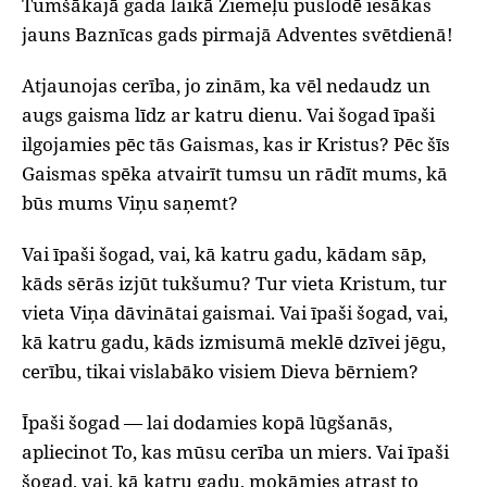
Tumšākajā gada laikā Ziemeļu puslodē iesākas
jauns Baznīcas gads pirmajā Adventes svētdienā!
Atjaunojas cerība, jo zinām, ka vēl nedaudz un
augs gaisma līdz ar katru dienu. Vai šogad īpaši
ilgojamies pēc tās Gaismas, kas ir Kristus? Pēc šīs
Gaismas spēka atvairīt tumsu un rādīt mums, kā
būs mums Viņu saņemt?
Vai īpaši šogad, vai, kā katru gadu, kādam sāp,
kāds sērās izjūt tukšumu? Tur vieta Kristum, tur
vieta Viņa dāvinātai gaismai. Vai īpaši šogad, vai,
kā katru gadu, kāds izmisumā meklē dzīvei jēgu,
cerību, tikai vislabāko visiem Dieva bērniem?
Īpaši šogad — lai dodamies kopā lūgšanās,
apliecinot To, kas mūsu cerība un miers. Vai īpaši
šogad, vai, kā katru gadu, mokāmies atrast to