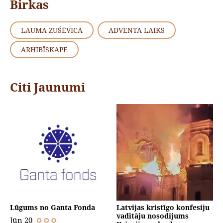
Birkas
LAUMA ZUŠĒVICA
ADVENTA LAIKS
ARHIBĪSKAPE
Citi Jaunumi
Lūgums no Ganta Fonda
Latvijas kristīgo konfesiju
vadītāju nosodījums
Jūn 20