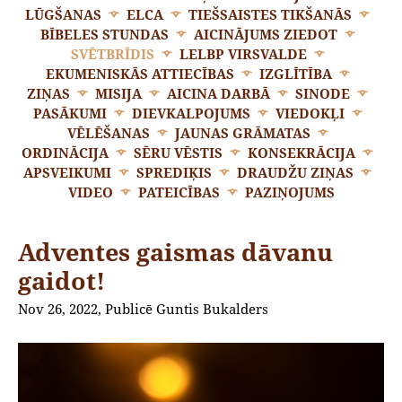
LŪGŠANAS
ELCA
TIEŠSAISTES TIKŠANĀS
BĪBELES STUNDAS
AICINĀJUMS ZIEDOT
SVĒTBRĪDIS
LELBP VIRSVALDE
EKUMENISKĀS ATTIECĪBAS
IZGLĪTĪBA
ZIŅAS
MISIJA
AICINA DARBĀ
SINODE
PASĀKUMI
DIEVKALPOJUMS
VIEDOKĻI
VĒLĒŠANAS
JAUNAS GRĀMATAS
ORDINĀCIJA
SĒRU VĒSTIS
KONSEKRĀCIJA
APSVEIKUMI
SPREDIĶIS
DRAUDŽU ZIŅAS
VIDEO
PATEICĪBAS
PAZIŅOJUMS
Adventes gaismas dāvanu
gaidot!
Nov 26, 2022, Publicē Guntis Bukalders