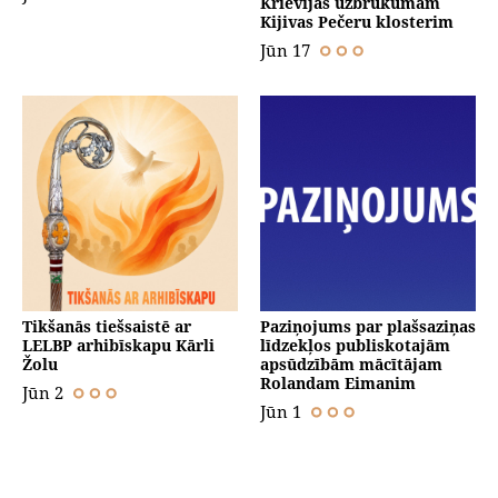
Krievijas uzbrukumam
Kijivas Pečeru klosterim
Jūn 17
Tikšanās tiešsaistē ar
Paziņojums par plašsaziņas
LELBP arhibīskapu Kārli
līdzekļos publiskotajām
Žolu
apsūdzībām mācītājam
Rolandam Eimanim
Jūn 2
Jūn 1