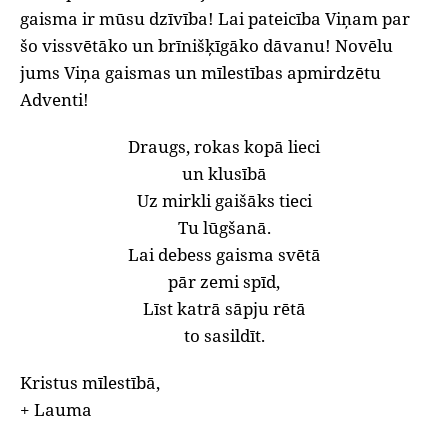
gaisma ir mūsu dzīvība! Lai pateicība Viņam par
šo vissvētāko un brīnišķīgāko dāvanu! Novēlu
jums Viņa gaismas un mīlestības apmirdzētu
Adventi!
Draugs, rokas kopā lieci
un klusībā
Uz mirkli gaišāks tieci
Tu lūgšanā.
Lai debess gaisma svētā
pār zemi spīd,
Līst katrā sāpju rētā
to sasildīt.
Kristus mīlestībā,
+ Lauma