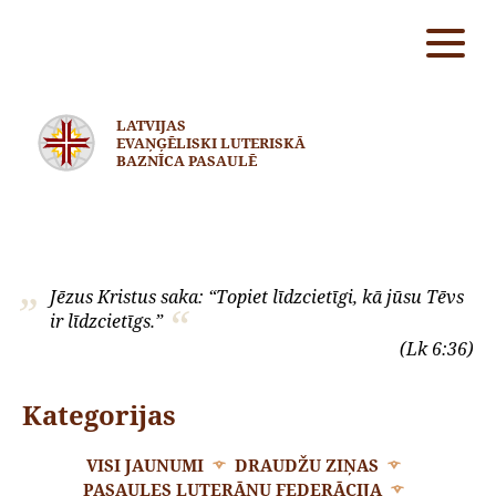
LATVIJAS
EVAŅĢĒLISKI LUTERISKĀ
BAZNĪCA PASAULĒ
Jēzus Kristus saka: “Topiet līdzcietīgi, kā jūsu Tēvs
ir līdzcietīgs.”
(Lk 6:36)
Kategorijas
VISI JAUNUMI
DRAUDŽU ZIŅAS
PASAULES LUTERĀŅU FEDERĀCIJA