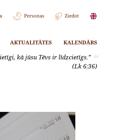
a
Personas
Ziedot
AKTUALITĀTES
KALENDĀRS
etīgi, kā jūsu Tēvs ir līdzcietīgs.”
(Lk 6:36)