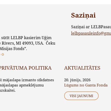
Saziņai
Saziņai ar LELBPasa
lelbpasauleinfo@gm
 sūtīt LELBP kasierim Uģim
 Rivers, MI 49093, USA. Čeku
Misijas Fonds”.
PRIVĀTUMA POLITIKA
AKTUALITĀTES
Šī mājaslapa izmanto sīkdatnes
20. jūnijs, 2026
mājaslapas apmeklējumu
Lūgums no Ganta Fonda
uzskaitei.
VISI JAUNUMI