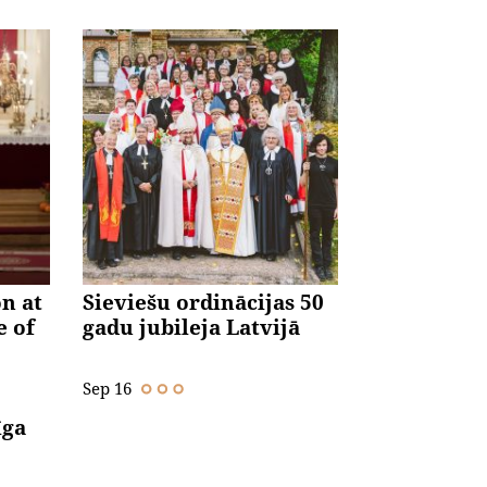
n at
Sieviešu ordinācijas 50
e of
gadu jubileja Latvijā
Sep 16
īga