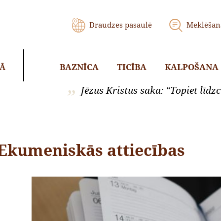
Draudzes pasaulē
Meklēšan
BAZNĪCA
TICĪBA
KALPOŠANA
KĀ
Jēzus Kristus saka: “Topiet līdzci
Ekumeniskās attiecības