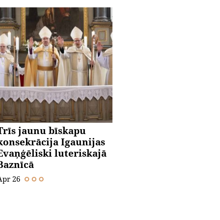
Trīs jaunu bīskapu
konsekrācija Igaunijas
Evaņģēliski luteriskajā
Baznīcā
Apr 26