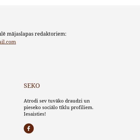
ulē mājaslapas redaktoriem:
ail.com
SEKO
Atrodi sev tuvāko draudzi un
pieseko sociālo tīklu profiliem.
Iesaisties!