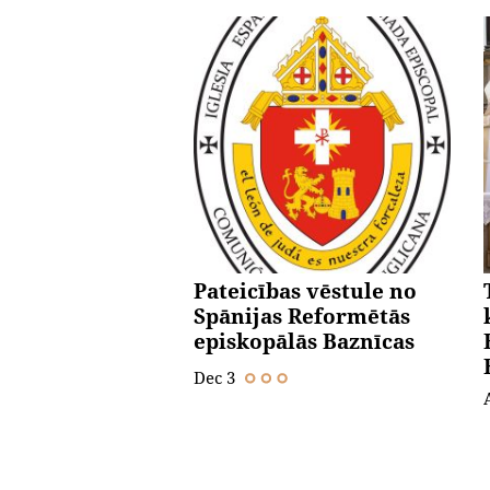
Pateicības vēstule no
Spānijas Reformētās
episkopālās Baznīcas
Dec 3