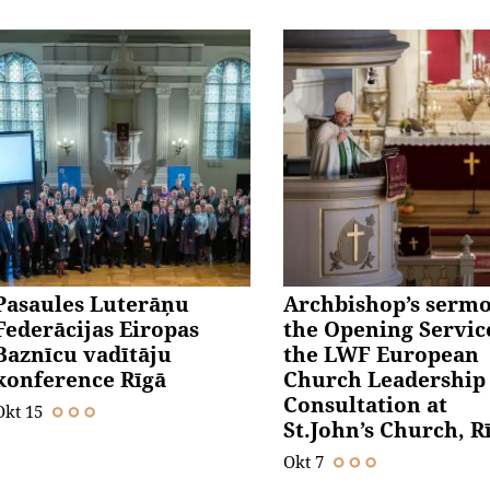
Pasaules Luterāņu
Archbishop’s sermo
Federācijas Eiropas
the Opening Servic
Baznīcu vadītāju
the LWF European
konference Rīgā
Church Leadership
Consultation at
Okt 15
St.John’s Church, R
Okt 7