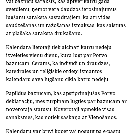
vai baznīcu saraksts, kas aptver katru gada
svētdienu, ņemot vērā daudzos ierosinājumus
lūgšanu saraksta sastādītājiem, kā arī vides
saudzēšanas un ražošanas izmaksas, kas saistītas
ar plašāka saraksta drukāšanu.
Kalendāra lietotāji tiek aicināti katru nedēļu
izvēlēties vienu dienu, kurā lūgt par Porvo
baznīcām. Cerams, ka indivīdi un draudzes,
katedrāles un reliģiskie ordeņi izmantos
kalendāru savā lūgšanu ciklā katru nedēļu.
Papildus baznīcām, kas apstiprinājušas Porvo
deklarāciju, mēs turpinām lūgties par baznīcām ar
novērotāja statusu. Novērotāji apmeklē visas
sanāksmes, kas notiek saskaņā ar Vienošanos.
Kalendāru var brīvi kopēt vai nosūtīt pa e-pastu