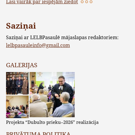
Lasi vairāk par iespējām ziedot
Saziņai
Saziņai ar LELBPasaulē mājaslapas redaktoriem:
lelbpasauleinfo@gmail.com
GALERIJAS
Projekta “Dubulto prieku–2026” realizācija
PRIVĀTUMA POLITIKA