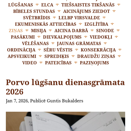
LŪGŠANAS
ELCA
TIEŠSAISTES TIKŠANĀS
BĪBELES STUNDAS
AICINĀJUMS ZIEDOT
SVĒTBRĪDIS
LELBP VIRSVALDE
EKUMENISKĀS ATTIECĪBAS
IZGLĪTĪBA
ZIŅAS
MISIJA
AICINA DARBĀ
SINODE
PASĀKUMI
DIEVKALPOJUMS
VIEDOKĻI
VĒLĒŠANAS
JAUNAS GRĀMATAS
ORDINĀCIJA
SĒRU VĒSTIS
KONSEKRĀCIJA
APSVEIKUMI
SPREDIĶIS
DRAUDŽU ZIŅAS
VIDEO
PATEICĪBAS
PAZIŅOJUMS
Porvo lūgšanu dienasgrāmata
2026
Jan 7, 2026, Publicē Guntis Bukalders