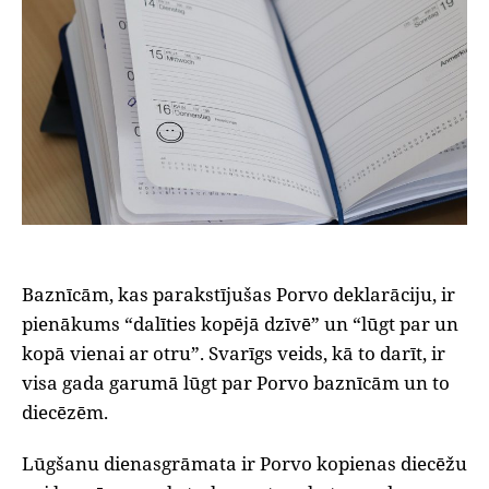
Baznīcām, kas parakstījušas Porvo deklarāciju, ir
pienākums “dalīties kopējā dzīvē” un “lūgt par un
kopā vienai ar otru”. Svarīgs veids, kā to darīt, ir
visa gada garumā lūgt par Porvo baznīcām un to
diecēzēm.
Lūgšanu dienasgrāmata ir Porvo kopienas diecēžu