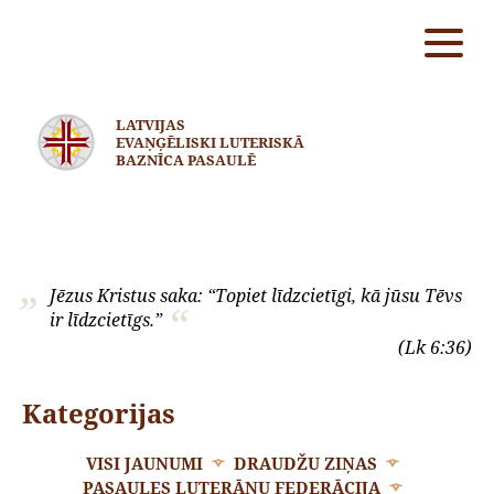
LATVIJAS
EVAŅĢĒLISKI LUTERISKĀ
BAZNĪCA PASAULĒ
Jēzus Kristus saka: “Topiet līdzcietīgi, kā jūsu Tēvs
ir līdzcietīgs.”
(Lk 6:36)
Kategorijas
VISI JAUNUMI
DRAUDŽU ZIŅAS
PASAULES LUTERĀŅU FEDERĀCIJA