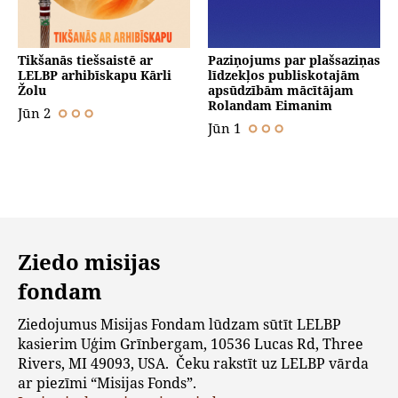
Tikšanās tiešsaistē ar
Paziņojums par plašsaziņas
LELBP arhibīskapu Kārli
līdzekļos publiskotajām
Žolu
apsūdzībām mācītājam
Rolandam Eimanim
Jūn 2
Jūn 1
Ziedo misijas
fondam
Ziedojumus Misijas Fondam lūdzam sūtīt LELBP
kasierim Uģim Grīnbergam, 10536 Lucas Rd, Three
Rivers, MI 49093, USA. Čeku rakstīt uz LELBP vārda
ar piezīmi “Misijas Fonds”.