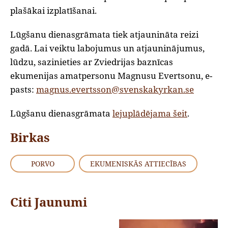
plašākai izplatīšanai.
Lūgšanu dienasgrāmata tiek atjaunināta reizi
gadā. Lai veiktu labojumus un atjauninājumus,
lūdzu, sazinieties ar Zviedrijas baznīcas
ekumenijas amatpersonu Magnusu Evertsonu, e-
pasts:
magnus.evertsson@svenskakyrkan.se
Lūgšanu dienasgrāmata
lejuplādējama šeit
.
Birkas
PORVO
EKUMENISKĀS ATTIECĪBAS
Citi Jaunumi