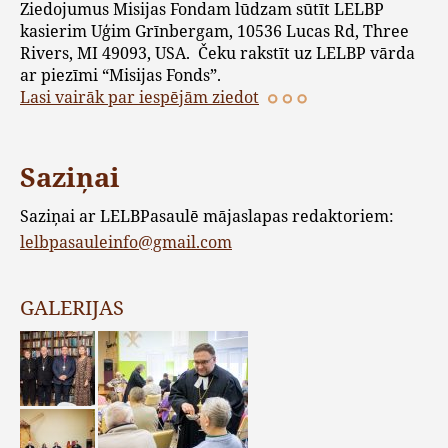
Ziedojumus Misijas Fondam lūdzam sūtīt LELBP
kasierim Uģim Grīnbergam, 10536 Lucas Rd, Three
Rivers, MI 49093, USA. Čeku rakstīt uz LELBP vārda
ar piezīmi “Misijas Fonds”.
Lasi vairāk par iespējām ziedot
Saziņai
Saziņai ar LELBPasaulē mājaslapas redaktoriem:
lelbpasauleinfo@gmail.com
GALERIJAS