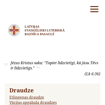
LATVIJAS
EVAŅĢĒLISKI LUTERISKĀ
BAZNĪCA PASAULĒ
Jēzus Kristus saka: “Topiet līdzcietīgi, kā jūsu Tēvs
ir līdzcietīgs.”
(Lk 6:36)
Draudze
Etlingenas draudze
Vācijas apgabala draudzes