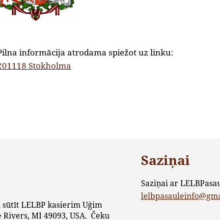
Pilna informācija atrodama spiežot uz linku:
201118 Stokholma
Saziņai
Saziņai ar LELBPasa
lelbpasauleinfo@gm
 sūtīt LELBP kasierim Uģim
 Rivers, MI 49093, USA. Čeku