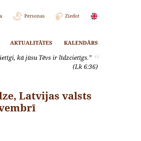
a
Personas
Ziedot
AKTUALITĀTES
KALENDĀRS
etīgi, kā jūsu Tēvs ir līdzcietīgs.”
(Lk 6:36)
e, Latvijas valsts
ovembrī