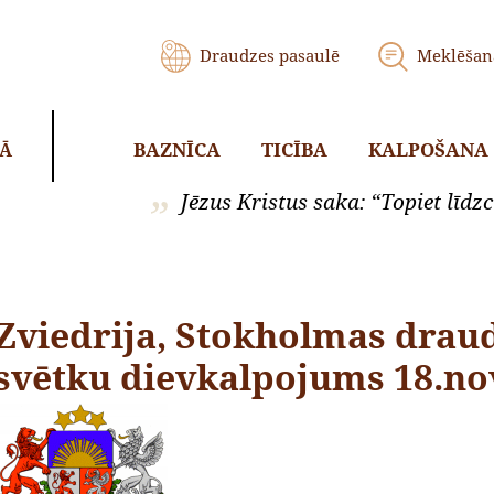
Draudzes pasaulē
Meklēšan
BAZNĪCA
TICĪBA
KALPOŠANA
KĀ
Jēzus Kristus saka: “Topiet līdzci
Zviedrija, Stokholmas draudz
svētku dievkalpojums 18.n