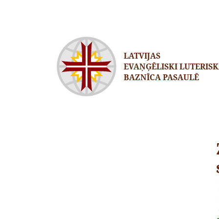
LATVIJAS
EVAŅĢĒLISKI LUTERIS
BAZNĪCA PASAULĒ