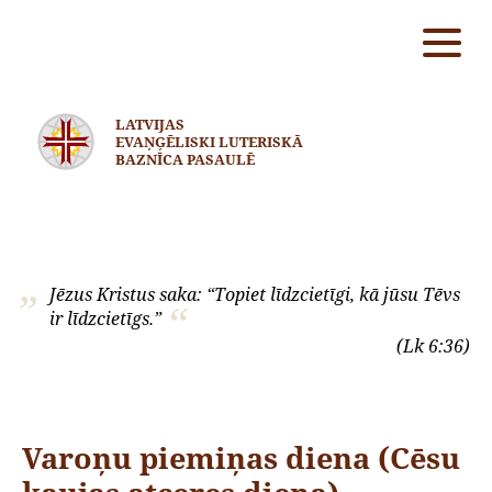
LATVIJAS
EVAŅĢĒLISKI LUTERISKĀ
BAZNĪCA PASAULĒ
Jēzus Kristus saka: “Topiet līdzcietīgi, kā jūsu Tēvs
ir līdzcietīgs.”
(Lk 6:36)
Varoņu piemiņas diena (Cēsu