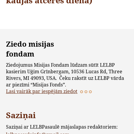
kaujas atceres diena)
Ziedo misijas
fondam
Ziedojumus Misijas Fondam lūdzam sūtīt LELBP
kasierim Uģim Grīnbergam, 10536 Lucas Rd, Three
Rivers, MI 49093, USA. Čeku rakstīt uz LELBP vārda
ar piezīmi “Misijas Fonds”.
Lasi vairāk par iespējām ziedot
Saziņai
Saziņai ar LELBPasaulē mājaslapas redaktoriem: