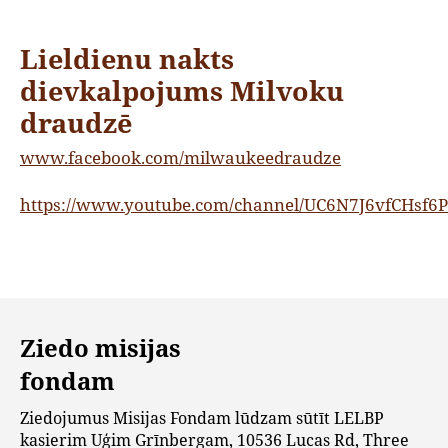
Lieldienu nakts
dievkalpojums Milvoku
draudzē
www.facebook.com/milwaukeedraudze
https://www.youtube.com/channel/UC6N7J6vfCHsf
Ziedo misijas
fondam
Ziedojumus Misijas Fondam lūdzam sūtīt LELBP
kasierim Uģim Grīnbergam, 10536 Lucas Rd, Three