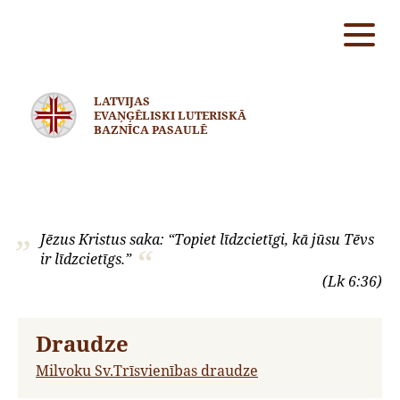
LATVIJAS
EVAŅĢĒLISKI LUTERISKĀ
BAZNĪCA PASAULĒ
Jēzus Kristus saka: “Topiet līdzcietīgi, kā jūsu Tēvs
ir līdzcietīgs.”
(Lk 6:36)
Draudze
Milvoku Sv.Trīsvienības draudze