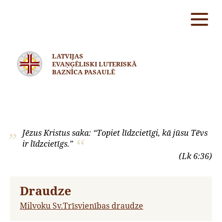
LATVIJAS
EVAŅĢĒLISKI LUTERISKĀ
BAZNĪCA PASAULĒ
Jēzus Kristus saka: “Topiet līdzcietīgi, kā jūsu Tēvs
ir līdzcietīgs.”
(Lk 6:36)
Draudze
Milvoku Sv.Trīsvienības draudze