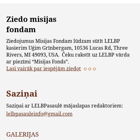
Ziedo misijas
fondam
Ziedojumus Misijas Fondam lūdzam sūtīt LELBP
kasierim Uģim Grīnbergam, 10536 Lucas Rd, Three
Rivers, MI 49093, USA. Čeku rakstīt uz LELBP vārda
ar piezīmi “Misijas Fonds”.
Lasi vairāk par iespējām ziedot
Saziņai
Saziņai ar LELBPasaulē mājaslapas redaktoriem:
lelbpasauleinfo@gmail.com
GALERIJAS