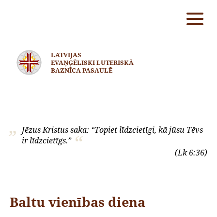
LATVIJAS
EVAŅĢĒLISKI LUTERISKĀ
BAZNĪCA PASAULĒ
Jēzus Kristus saka: “Topiet līdzcietīgi, kā jūsu Tēvs
ir līdzcietīgs.”
(Lk 6:36)
Baltu vienības diena