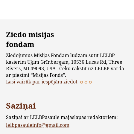
Ziedo misijas
fondam
Ziedojumus Misijas Fondam lūdzam sūtīt LELBP
kasierim Uģim Grīnbergam, 10536 Lucas Rd, Three
Rivers, MI 49093, USA. Čeku rakstīt uz LELBP vārda
ar piezīmi “Misijas Fonds”.
Lasi vairāk par iespējām ziedot
Saziņai
Saziņai ar LELBPasaulē mājaslapas redaktoriem:
lelbpasauleinfo@gmail.com