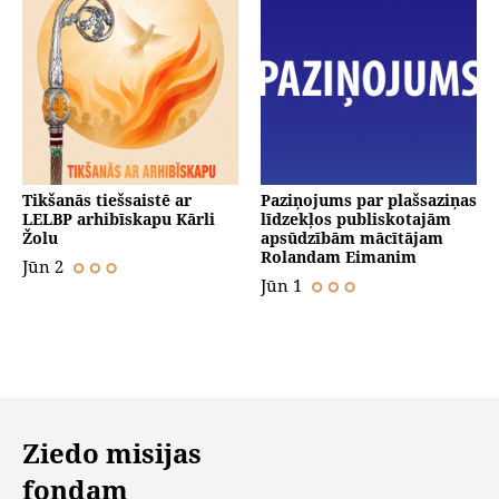
Tikšanās tiešsaistē ar
Paziņojums par plašsaziņas
LELBP arhibīskapu Kārli
līdzekļos publiskotajām
Žolu
apsūdzībām mācītājam
Rolandam Eimanim
Jūn 2
Jūn 1
Ziedo misijas
fondam