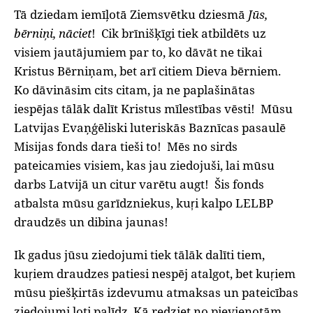
Tā dziedam iemīļotā Ziemsvētku dziesmā
Jūs,
bērniņi, nāciet
! Cik brīnišķīgi tiek atbildēts uz
visiem jautājumiem par to, ko dāvāt ne tikai
Kristus Bērniņam, bet arī citiem Dieva bērniem.
Ko dāvināsim cits citam, ja ne paplašinātas
iespējas tālāk dalīt Kristus mīlestības vēsti! Mūsu
Latvijas Evaņģēliski luteriskās Baznīcas pasaulē
Misijas fonds dara tieši to! Mēs no sirds
pateicamies visiem, kas jau ziedojuši, lai mūsu
darbs Latvijā un citur varētu augt! Šis fonds
atbalsta mūsu garīdzniekus, kuŗi kalpo LELBP
draudzēs un dibina jaunas!
Ik gadus jūsu ziedojumi tiek tālāk dalīti tiem,
kuŗiem draudzes patiesi nespēj atalgot, bet kuŗiem
mūsu piešķirtās izdevumu atmaksas un pateicības
ziedojumi ļoti palīdz. Kā redziet no pievienotām