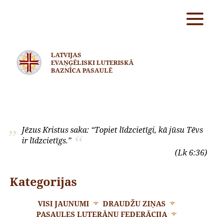
LATVIJAS
EVAŅĢĒLISKI LUTERISKĀ
BAZNĪCA PASAULĒ
Jēzus Kristus saka: “Topiet līdzcietīgi, kā jūsu Tēvs
ir līdzcietīgs.”
(Lk 6:36)
Kategorijas
VISI JAUNUMI
DRAUDŽU ZIŅAS
PASAULES LUTERĀŅU FEDERĀCIJA