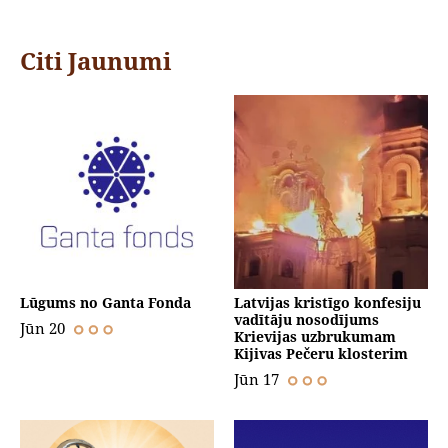
Citi Jaunumi
Lūgums no Ganta Fonda
Latvijas kristīgo konfesiju
vadītāju nosodījums
Jūn 20
Krievijas uzbrukumam
Kijivas Pečeru klosterim
Jūn 17