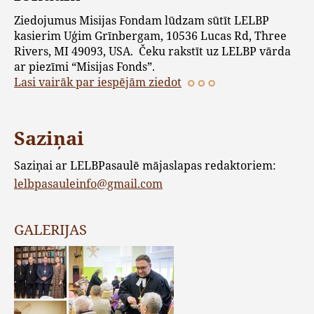
Ziedojumus Misijas Fondam lūdzam sūtīt LELBP
kasierim Uģim Grīnbergam, 10536 Lucas Rd, Three
Rivers, MI 49093, USA. Čeku rakstīt uz LELBP vārda
ar piezīmi “Misijas Fonds”.
Lasi vairāk par iespējām ziedot
Saziņai
Saziņai ar LELBPasaulē mājaslapas redaktoriem:
lelbpasauleinfo@gmail.com
GALERIJAS