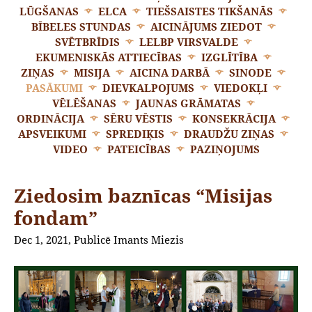
LŪGŠANAS
ELCA
TIEŠSAISTES TIKŠANĀS
BĪBELES STUNDAS
AICINĀJUMS ZIEDOT
SVĒTBRĪDIS
LELBP VIRSVALDE
EKUMENISKĀS ATTIECĪBAS
IZGLĪTĪBA
ZIŅAS
MISIJA
AICINA DARBĀ
SINODE
PASĀKUMI
DIEVKALPOJUMS
VIEDOKĻI
VĒLĒŠANAS
JAUNAS GRĀMATAS
ORDINĀCIJA
SĒRU VĒSTIS
KONSEKRĀCIJA
APSVEIKUMI
SPREDIĶIS
DRAUDŽU ZIŅAS
VIDEO
PATEICĪBAS
PAZIŅOJUMS
Ziedosim baznīcas “Misijas
fondam”
Dec 1, 2021, Publicē Imants Miezis