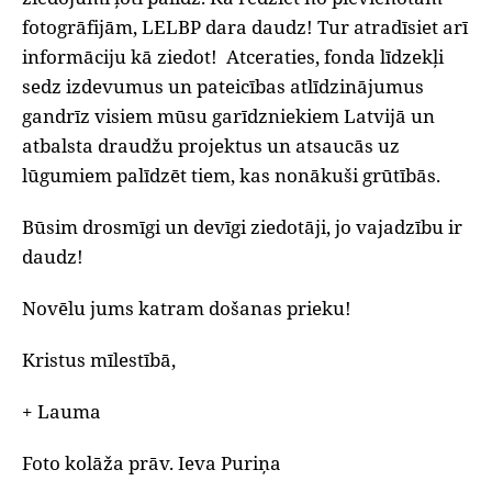
fotogrāfijām, LELBP dara daudz! Tur atradīsiet arī
informāciju kā ziedot! Atceraties, fonda līdzekļi
sedz izdevumus un pateicības atlīdzinājumus
gandrīz visiem mūsu garīdzniekiem Latvijā un
atbalsta draudžu projektus un atsaucās uz
lūgumiem palīdzēt tiem, kas nonākuši grūtībās.
Būsim drosmīgi un devīgi ziedotāji, jo vajadzību ir
daudz!
Novēlu jums katram došanas prieku!
Kristus mīlestībā,
+ Lauma
Foto kolāža prāv. Ieva Puriņa