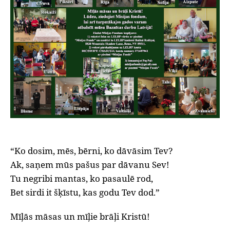
“Ko dosim, mēs, bērni, ko dāvāsim Tev?
Ak, saņem mūs pašus par dāvanu Sev!
Tu negribi mantas, ko pasaulē rod,
Bet sirdi it šķīstu, kas godu Tev dod.”
Mīļās māsas un mīļie brāļi Kristū!