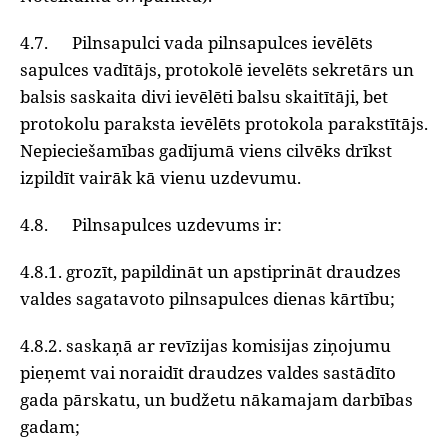
4.7. Pilnsapulci vada pilnsapulces ievēlēts
sapulces vadītājs, protokolē ievelēts sekretārs un
balsis saskaita divi ievēlēti balsu skaitītāji, bet
protokolu paraksta ievēlēts protokola parakstītājs.
Nepieciešamības gadījumā viens cilvēks drīkst
izpildīt vairāk kā vienu uzdevumu.
4.8. Pilnsapulces uzdevums ir:
4.8.1. grozīt, papildināt un apstiprināt draudzes
valdes sagatavoto pilnsapulces dienas kārtību;
4.8.2. saskaņā ar revīzijas komisijas ziņojumu
pieņemt vai noraidīt draudzes valdes sastādīto
gada pārskatu, un budžetu nākamajam darbības
gadam;