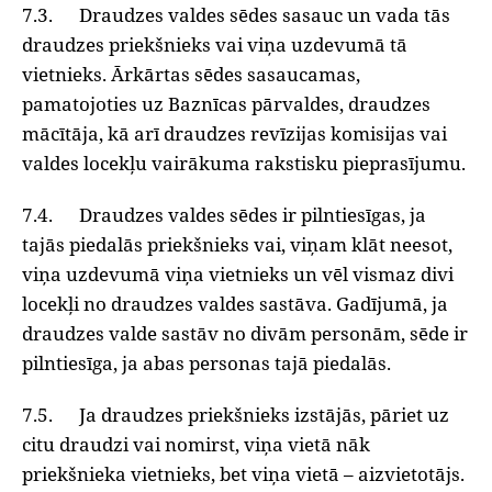
7.3. Draudzes valdes sēdes sasauc un vada tās
draudzes priekšnieks vai viņa uzdevumā tā
vietnieks. Ārkārtas sēdes sasaucamas,
pamatojoties uz Baznīcas pārvaldes, draudzes
mācītāja, kā arī draudzes revīzijas komisijas vai
valdes locekļu vairākuma rakstisku pieprasījumu.
7.4. Draudzes valdes sēdes ir pilntiesīgas, ja
tajās piedalās priekšnieks vai, viņam klāt neesot,
viņa uzdevumā viņa vietnieks un vēl vismaz divi
locekļi no draudzes valdes sastāva. Gadījumā, ja
draudzes valde sastāv no divām personām, sēde ir
pilntiesīga, ja abas personas tajā piedalās.
7.5. Ja draudzes priekšnieks izstājās, pāriet uz
citu draudzi vai nomirst, viņa vietā nāk
priekšnieka vietnieks, bet viņa vietā – aizvietotājs.