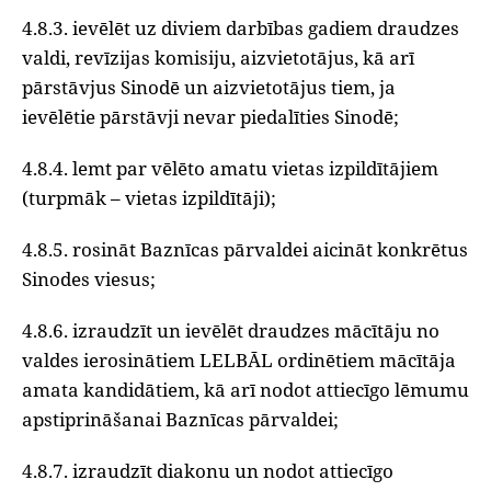
4.8.3. ievēlēt uz diviem darbības gadiem draudzes
valdi, revīzijas komisiju, aizvietotājus, kā arī
pārstāvjus Sinodē un aizvietotājus tiem, ja
ievēlētie pārstāvji nevar piedalīties Sinodē;
4.8.4. lemt par vēlēto amatu vietas izpildītājiem
(turpmāk – vietas izpildītāji);
4.8.5. rosināt Baznīcas pārvaldei aicināt konkrētus
Sinodes viesus;
4.8.6. izraudzīt un ievēlēt draudzes mācītāju no
valdes ierosinātiem LELBĀL ordinētiem mācītāja
amata kandidātiem, kā arī nodot attiecīgo lēmumu
apstiprināšanai Baznīcas pārvaldei;
4.8.7. izraudzīt diakonu un nodot attiecīgo