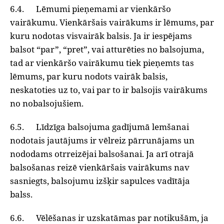
6.4. Lēmumi pieņemami ar vienkāršo
vairākumu. Vienkāršais vairākums ir lēmums, par
kuru nodotas visvairāk balsis. Ja ir iespējams
balsot “par”, “pret”, vai atturēties no balsojuma,
tad ar vienkāršo vairākumu tiek pieņemts tas
lēmums, par kuru nodots vairāk balsis,
neskatoties uz to, vai par to ir balsojis vairākums
no nobalsojušiem.
6.5. Līdzīga balsojuma gadījumā lemšanai
nodotais jautājums ir vēlreiz pārrunājams un
nododams otrreizējai balsošanai. Ja arī otrajā
balsošanas reizē vienkāršais vairākums nav
sasniegts, balsojumu izšķir sapulces vadītāja
balss.
6.6. Vēlēšanas ir uzskatāmas par notikušām, ja