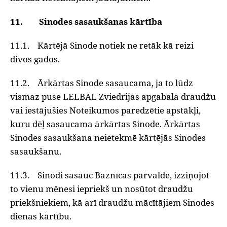
11. Sinodes sasaukšanas kārtība
11.1. Kārtējā Sinode notiek ne retāk kā reizi
divos gados.
11.2. Ārkārtas Sinode sasaucama, ja to lūdz
vismaz puse LELBĀL Zviedrijas apgabala draudžu
vai iestājušies Noteikumos paredzētie apstākļi,
kuru dēļ sasaucama ārkārtas Sinode. Ārkārtas
Sinodes sasaukšana neietekmē kārtējās Sinodes
sasaukšanu.
11.3. Sinodi sasauc Baznīcas pārvalde, izziņojot
to vienu mēnesi iepriekš un nosūtot draudžu
priekšniekiem, kā arī draudžu mācītājiem Sinodes
dienas kārtību.