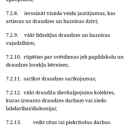
7.2.8. ierosināt visāda veida jautājumus, kas
attiecas uz draudzes un baznīcas dzīvi;
7.2.9. vākt līdzekļus draudzes un baznīcas
vajadzībām;
7.2.10. rūpēties par svētdienas jeb papildskolu un
draudzes locekļu bērniem;
7.2.11. sarīkot draudzes sarīkojumus;
7.2.12. vākt draudžu dievkalpojumu kolektes,
kuras izmanto draudzes darbam vai ziedo
labdarībai/diakonijai;
7.2.13. veikt citus tai piekrītošus darbus.