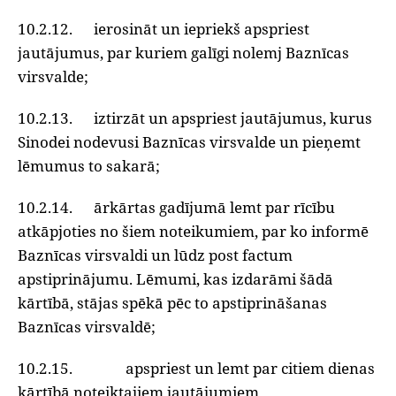
10.2.12. ierosināt un iepriekš apspriest
jautājumus, par kuriem galīgi nolemj Baznīcas
virsvalde;
10.2.13. iztirzāt un apspriest jautājumus, kurus
Sinodei nodevusi Baznīcas virsvalde un pieņemt
lēmumus to sakarā;
10.2.14. ārkārtas gadījumā lemt par rīcību
atkāpjoties no šiem noteikumiem, par ko informē
Baznīcas virsvaldi un lūdz post factum
apstiprinājumu. Lēmumi, kas izdarāmi šādā
kārtībā, stājas spēkā pēc to apstiprināšanas
Baznīcas virsvaldē;
10.2.15. apspriest un lemt par citiem dienas
kārtībā noteiktajiem jautājumiem.