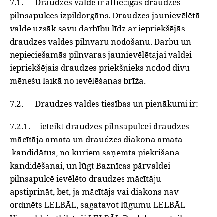
7.1. Draudzes valde ir attiecīgās draudzes
pilnsapulces izpildorgāns. Draudzes jaunievēlētā
valde uzsāk savu darbību līdz ar iepriekšējās
draudzes valdes pilnvaru nodošanu. Darbu un
nepieciešamās pilnvaras jaunievēlētajai valdei
iepriekšējais draudzes priekšnieks nodod divu
mēnešu laikā no ievēlēšanas brīža.
7.2. Draudzes valdes tiesības un pienākumi ir:
7.2.1. ieteikt draudzes pilnsapulcei draudzes
mācītāja amata un draudzes diakona amata
kandidātus, no kuriem saņemta piekrišana
kandidēšanai, un lūgt Baznīcas pārvaldei
pilnsapulcē ievēlēto draudzes mācītāju
apstiprināt, bet, ja mācītājs vai diakons nav
ordinēts LELBĀL, sagatavot lūgumu LELBĀL