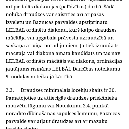
arī piedalās diakonijas (palīdzības) darbā. Šādā
nolūkā draudzes var saistīties arī ar pašas
izvēlētu un Baznīcas pārvaldes apstiprinātu
LELBĀL ordinētu diakonu, kurš kalpo draudzes
mācītāja vai apgabala prāvesta uzraudzībā un
saskaņā ar viņa norādījumiem. Ja tiek izraudzīts
mācītāja vai diakona amata kandidāts un tas nav
LELBĀL ordinēts mācītājs vai diakons, ordinācijas
jautājums risināms LELBĀL Darbības noteikumu
9. nodaļas noteiktajā kārtībā.
2.3. Draudzes minimālais locekļu skaits ir 20.
Pamatojoties uz attiecīgās draudzes priekšnieka
motivētu lūgumu vai Noteikumu 2.4. punktā
norādīto dibināšanas sapulces lēmumu, Baznīcas
pārvalde var atļaut draudzes arī ar mazāku
locekļu skaitu.