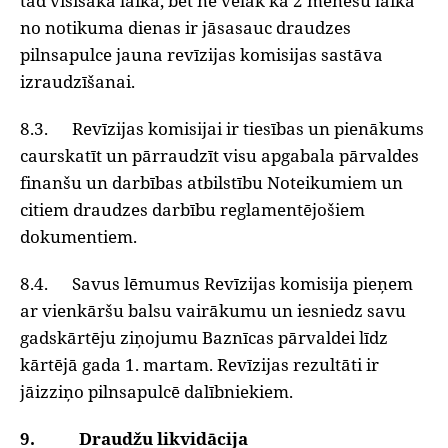
tad visīsākā laikā, bet ne vēlāk kā 2 mēnešu laikā
no notikuma dienas ir jāsasauc draudzes
pilnsapulce jauna revīzijas komisijas sastāva
izraudzīšanai.
8.3. Revīzijas komisijai ir tiesības un pienākums
caurskatīt un pārraudzīt visu apgabala pārvaldes
finanšu un darbības atbilstību Noteikumiem un
citiem draudzes darbību reglamentējošiem
dokumentiem.
8.4. Savus lēmumus Revīzijas komisija pieņem
ar vienkāršu balsu vairākumu un iesniedz savu
gadskārtēju ziņojumu Baznīcas pārvaldei līdz
kārtējā gada 1. martam. Revīzijas rezultāti ir
jāizziņo pilnsapulcē dalībniekiem.
9. Draudžu likvidācija