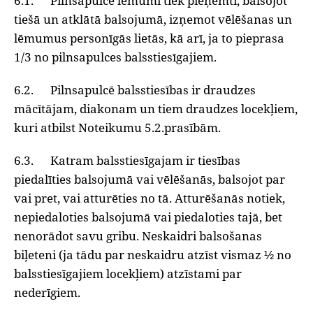
6.1. Pilnsapulcē lēmumi tiek pieņemti, balsojot
tiešā un atklātā balsojumā, izņemot vēlēšanas un
lēmumus personīgās lietās, kā arī, ja to pieprasa
1/3 no pilnsapulces balsstiesīgajiem.
6.2. Pilnsapulcē balsstiesības ir draudzes
mācītājam, diakonam un tiem draudzes locekļiem,
kuri atbilst Noteikumu 5.2.prasībām.
6.3. Katram balsstiesīgajam ir tiesības
piedalīties balsojumā vai vēlēšanās, balsojot par
vai pret, vai atturēties no tā. Atturēšanās notiek,
nepiedaloties balsojumā vai piedaloties tajā, bet
nenorādot savu gribu. Neskaidri balsošanas
biļeteni (ja tādu par neskaidru atzīst vismaz ½ no
balsstiesīgajiem locekļiem) atzīstami par
nederīgiem.