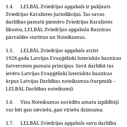
1.4. LELBĀL Zviedrijas apgabals ir pakļauts
Zviedrijas Karalistes jurisdikcijai. Tas savas
darbības pamatā piemēro Zviedrijas Karalistes
likumu, LELBĀL Zviedrijas apgabala Baznīcas
pārvaldes statūtus un Noteikumus.
1.5. LELBĀL Zviedrijas apgabals atzīst
1928.gada Latvijas Evaņģēliski luteriskās baznīcas
Satversmes pamata principus. Savā darbībā tas
ievēro Latvijas Evaņģēliski luteriskās baznīcas
ārpus Latvijas Darbības noteikumus (turpmāk –
LELBĀL Darbības noteikumi).
1.6. Visu Noteikumos norādīto amatu izpildītāji
var būt gan sieviešu, gan vīriešu dzimuma.
1.7. LELBĀL Zviedrijas apgabals savu darbību