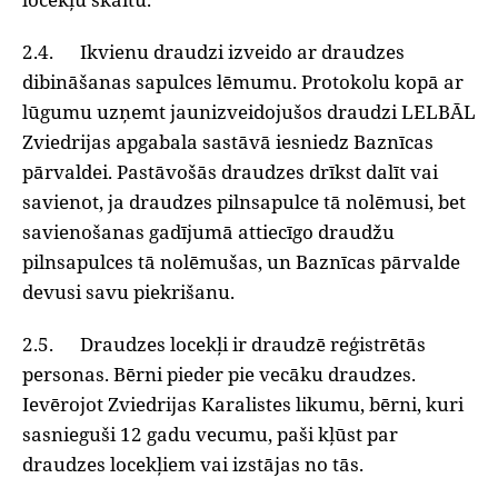
2.4. Ikvienu draudzi izveido ar draudzes
dibināšanas sapulces lēmumu. Protokolu kopā ar
lūgumu uzņemt jaunizveidojušos draudzi LELBĀL
Zviedrijas apgabala sastāvā iesniedz Baznīcas
pārvaldei. Pastāvošās draudzes drīkst dalīt vai
savienot, ja draudzes pilnsapulce tā nolēmusi, bet
savienošanas gadījumā attiecīgo draudžu
pilnsapulces tā nolēmušas, un Baznīcas pārvalde
devusi savu piekrišanu.
2.5. Draudzes locekļi ir draudzē reģistrētās
personas. Bērni pieder pie vecāku draudzes.
Ievērojot Zviedrijas Karalistes likumu, bērni, kuri
sasnieguši 12 gadu vecumu, paši kļūst par
draudzes locekļiem vai izstājas no tās.