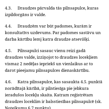
4.3. Draudzes pārvalda tās pilnsapulce, kuras
izpildorgāns ir valde.
4.4. Draudzēm var būt padomes, kurām ir
konsultatīvs uzdevums. Par padomes sastāvu un
darba kārtību lemj katra draudze atsevišķi.
4.5. Pilnsapulci sasauc vienu reizi gadā
draudzes valde, izziņojot to draudzes locekļiem
vismaz 2 nedēļas iepriekš un vienlaikus ar to
darot pieejamu pilnsapulces dienaskārtību.
4.6. Katra pilnsapulce, kas sasaukta 4.5. punktā
norādītajā kārībā, ir pilntiesīga pie jebkura
ieradušos locekļu skaita. Katram reģistrētam
draudzes loceklim ir balsstiesības pilnsapulcē (sk.
Noteikumu 6.7.punktu).