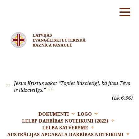
LATVIJAS
EVAŅĢĒLISKI LUTERISKĀ
BAZNĪCA PASAULĒ
Jēzus Kristus saka: “Topiet līdzcietīgi, kā jūsu Tēvs
ir līdzcietīgs.”
(Lk 6:36)
DOKUMENTI
LOGO
LELBP DARBĪBAS NOTEIKUMI (2022)
LELBA SATVERSME
AUSTRĀLIJAS APGABALA DARBĪBAS NOTEIKUMI