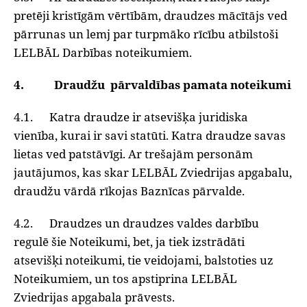
pretēji kristīgām vērtībām, draudzes mācītājs ved
pārrunas un lemj par turpmāko rīcību atbilstoši
LELBĀL Darbības noteikumiem.
4. Draudžu pārvaldības pamata noteikumi
4.1. Katra draudze ir atsevišķa juridiska
vienība, kurai ir savi statūti. Katra draudze savas
lietas ved patstāvīgi. Ar trešajām personām
jautājumos, kas skar LELBĀL Zviedrijas apgabalu,
draudžu vārdā rīkojas Baznīcas pārvalde.
4.2. Draudzes un draudzes valdes darbību
regulē šie Noteikumi, bet, ja tiek izstrādāti
atsevišķi noteikumi, tie veidojami, balstoties uz
Noteikumiem, un tos apstiprina LELBĀL
Zviedrijas apgabala prāvests.