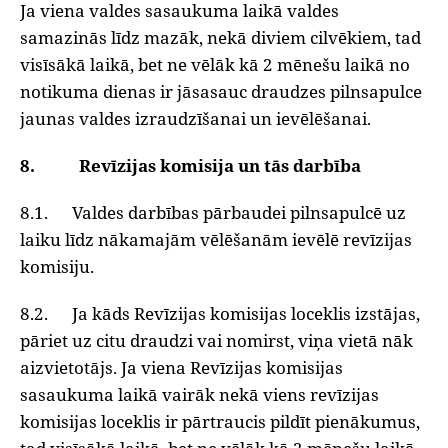
Ja viena valdes sasaukuma laikā valdes
samazinās līdz mazāk, nekā diviem cilvēkiem, tad
visīsākā laikā, bet ne vēlāk kā 2 mēnešu laikā no
notikuma dienas ir jāsasauc draudzes pilnsapulce
jaunas valdes izraudzīšanai un ievēlēšanai.
8. Revīzijas komisija un tās darbība
8.1. Valdes darbības pārbaudei pilnsapulcē uz
laiku līdz nākamajām vēlēšanām ievēlē revīzijas
komisiju.
8.2. Ja kāds Revīzijas komisijas loceklis izstājas,
pāriet uz citu draudzi vai nomirst, viņa vietā nāk
aizvietotājs. Ja viena Revīzijas komisijas
sasaukuma laikā vairāk nekā viens revīzijas
komisijas loceklis ir pārtraucis pildīt pienākumus,