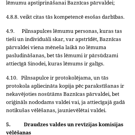
lēmumu apstiprināšanai Baznīcas pārvaldei;
4.8.8. veikt citas tās kompetencē esošas darbības.
4.9. Pilnsapulces lēmumu personas, kuras tas
tieši un individuāli skar, var apstrīdēt, Baznīcas
pārvaldei viena mēneša laikā no lēmuma
pasludināšanas, bet tās lēmumi ir pārsūdzami
attiecīgā Sinodei, kuras lēmums ir galīgs.
4.10. Pilnsapulce ir protokolējama, un tās
protokola apliecināta kopija pēc parakstīšanas ir
nekavējoties nosūtāms Baznīcas pārvaldei, bet
oriģināls nododams valdei vai, ja attiecīgajā gadā
notikušas vēlēšanas, jaunievēlētai valdei.
5. Draudzes valdes un revīzijas komisijas
vēlēšanas