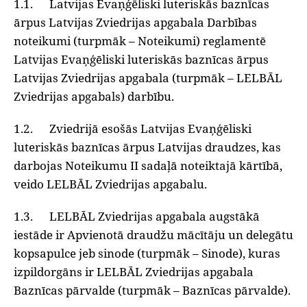
1.1. Latvijas Evaņģēliski luteriskās baznīcas
ārpus Latvijas Zviedrijas apgabala Darbības
noteikumi (turpmāk – Noteikumi) reglamentē
Latvijas Evaņģēliski luteriskās baznīcas ārpus
Latvijas Zviedrijas apgabala (turpmāk – LELBĀL
Zviedrijas apgabals) darbību.
1.2. Zviedrijā esošās Latvijas Evaņģēliski
luteriskās baznīcas ārpus Latvijas draudzes, kas
darbojas Noteikumu II sadaļā noteiktajā kārtībā,
veido LELBĀL Zviedrijas apgabalu.
1.3. LELBĀL Zviedrijas apgabala augstākā
iestāde ir Apvienotā draudžu mācītāju un delegātu
kopsapulce jeb sinode (turpmāk – Sinode), kuras
izpildorgāns ir LELBĀL Zviedrijas apgabala
Baznīcas pārvalde (turpmāk – Baznīcas pārvalde).