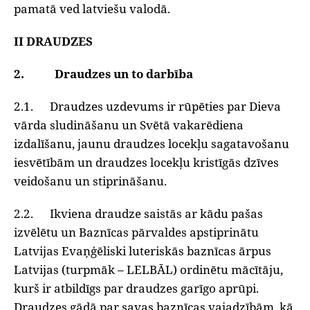
pamatā ved latviešu valodā.
II DRAUDZES
2. Draudzes un to darbība
2.1. Draudzes uzdevums ir rūpēties par Dieva
vārda sludināšanu un Svētā vakarēdiena
izdalīšanu, jaunu draudzes locekļu sagatavošanu
iesvētībām un draudzes locekļu kristīgās dzīves
veidošanu un stiprināšanu.
2.2. Ikviena draudze saistās ar kādu pašas
izvēlētu un Baznīcas pārvaldes apstiprinātu
Latvijas Evaņģēliski luteriskās baznīcas ārpus
Latvijas (turpmāk – LELBĀL) ordinētu mācītāju,
kurš ir atbildīgs par draudzes garīgo aprūpi.
Draudzes gādā par savas baznīcas vajadzībām, kā