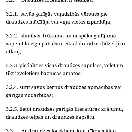
3.2.1. savās garīgās vajadzībās vērsties pie
draudzes mācītāja vai viņa vietas izpildītāja;
3.2.2. slimības, trūkuma un nespēka gadījumā
saņemt laicīgu pabalstu, ciktāl draudzes līdzekļi to
atļauj;
3.2.3. piedalīties visās draudzes sapulcēs, vēlēt un
tikt ievēlētiem baznīcas amatos;
3.2.4. sūtīt savus bērnus draudzes apmācībās vai
garīgās nodarbībās;
3.2.5. lietot draudzes garīgās literatūras krājumu,
draudzes telpas un draudzes kapsētu.
3.3. Ar draudzes locekļiem, kuri rīkojas klaji