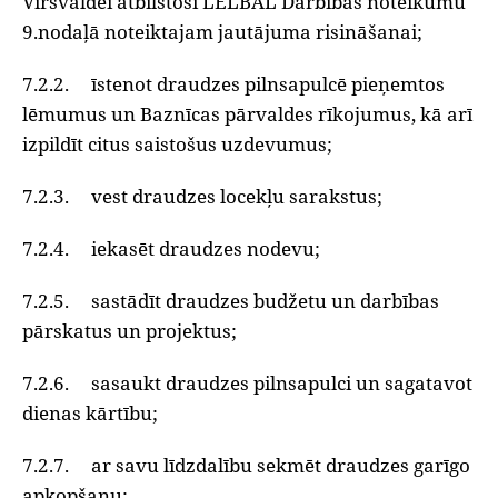
Virsvaldei atbilstoši LELBĀL Darbības noteikumu
9.nodaļā noteiktajam jautājuma risināšanai;
7.2.2. īstenot draudzes pilnsapulcē pieņemtos
lēmumus un Baznīcas pārvaldes rīkojumus, kā arī
izpildīt citus saistošus uzdevumus;
7.2.3. vest draudzes locekļu sarakstus;
7.2.4. iekasēt draudzes nodevu;
7.2.5. sastādīt draudzes budžetu un darbības
pārskatus un projektus;
7.2.6. sasaukt draudzes pilnsapulci un sagatavot
dienas kārtību;
7.2.7. ar savu līdzdalību sekmēt draudzes garīgo
apkopšanu;