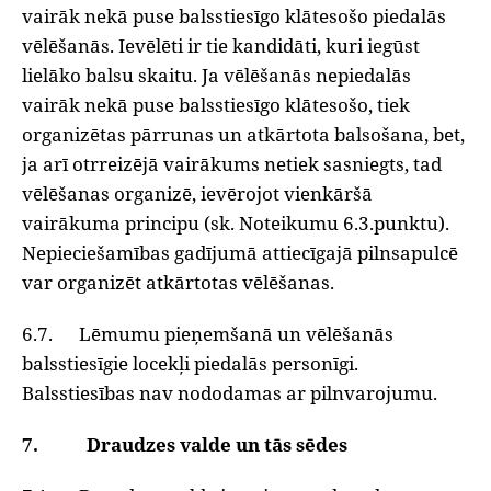
vairāk nekā puse balsstiesīgo klātesošo piedalās
vēlēšanās. Ievēlēti ir tie kandidāti, kuri iegūst
lielāko balsu skaitu. Ja vēlēšanās nepiedalās
vairāk nekā puse balsstiesīgo klātesošo, tiek
organizētas pārrunas un atkārtota balsošana, bet,
ja arī otrreizējā vairākums netiek sasniegts, tad
vēlēšanas organizē, ievērojot vienkāršā
vairākuma principu (sk. Noteikumu 6.3.punktu).
Nepieciešamības gadījumā attiecīgajā pilnsapulcē
var organizēt atkārtotas vēlēšanas.
6.7. Lēmumu pieņemšanā un vēlēšanās
balsstiesīgie locekļi piedalās personīgi.
Balsstiesības nav nododamas ar pilnvarojumu.
7. Draudzes valde un tās sēdes