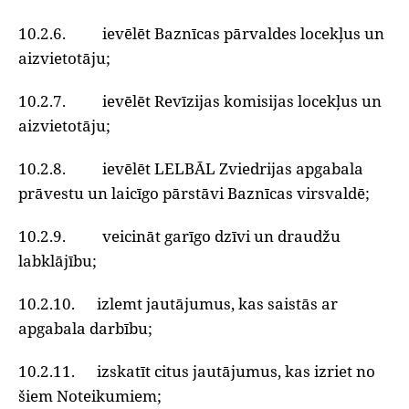
10.2.6. ievēlēt Baznīcas pārvaldes locekļus un
aizvietotāju;
10.2.7. ievēlēt Revīzijas komisijas locekļus un
aizvietotāju;
10.2.8. ievēlēt LELBĀL Zviedrijas apgabala
prāvestu un laicīgo pārstāvi Baznīcas virsvaldē;
10.2.9. veicināt garīgo dzīvi un draudžu
labklājību;
10.2.10. izlemt jautājumus, kas saistās ar
apgabala darbību;
10.2.11. izskatīt citus jautājumus, kas izriet no
šiem Noteikumiem;