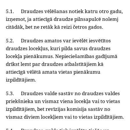
5.1. Draudzes vēlēšanas notiek katru otro gadu,
izņemot, ja attiecīgā draudze pilnsapulcē nolemj
citādāk, bet ne retāk kā reizi četros gados.
5.2. Draudzes amatos var ievēlēt iesvētītos
draudzes locekļus, kuri pilda savus draudzes
locekļa pienākumus. Nepieciešamības gadījumā
drīkst lemt par draudzes atbalstītājiem kā
attiecīgā vēlētā amata vietas pienākumu
izpildītājiem.
5.3. Draudzes valde sastāv no draudzes valdes
priekšnieka un vismaz viena locekļa vai to vietas
izpildītājiem, bet revīzijas komisija sastāv no
vismaz diviem locekļiem vai to vietas izpildītājiem.