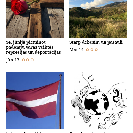
14. jūnijā pieminot
Starp debesīm un pasauli
padomju varas veiktās
Mai 14
represijas un deportācijas
Jūn 13