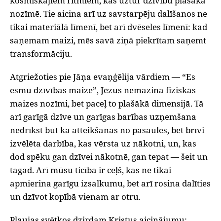
kosmiskajiem ritmiem, kas uztur dzīvību plašākā
nozīmē. Tie aicina arī uz savstarpēju dalīšanos ne
tikai materiālā līmenī, bet arī dvēseles līmenī: kad
saņemam maizi, mēs savā ziņā piekrītam saņemt
transformāciju.
Atgriežoties pie Jāņa evaņģēlija vārdiem — “Es
esmu dzīvības maize”, Jēzus nemazina fiziskās
maizes nozīmi, bet paceļ to plašākā dimensijā. Tā
arī garīgā dzīve un garīgas barības uzņemšana
nedrīkst būt kā atteikšanās no pasaules, bet brīvi
izvēlēta darbība, kas vērsta uz nākotni, un, kas
dod spēku gan dzīvei nākotnē, gan tepat — šeit un
tagad. Arī mūsu ticība ir ceļš, kas ne tikai
apmierina garīgu izsalkumu, bet arī rosina dalīties
un dzīvot kopībā vienam ar otru.
Pļaujas svētkos dzirdam Kristus aicinājumu: