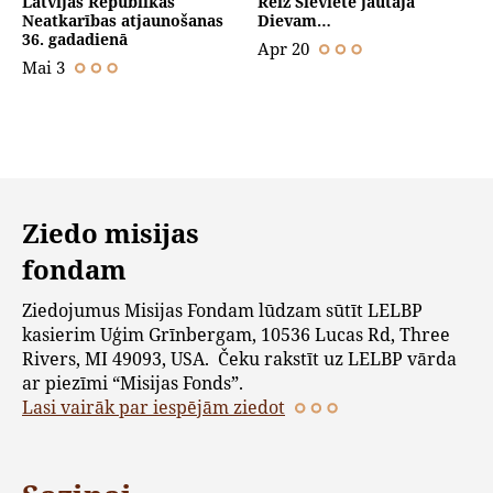
Latvijas Republikas
Reiz Sieviete jautāja
Neatkarības atjaunošanas
Dievam…
36. gadadienā
Apr 20
Mai 3
Ziedo misijas
fondam
Ziedojumus Misijas Fondam lūdzam sūtīt LELBP
kasierim Uģim Grīnbergam, 10536 Lucas Rd, Three
Rivers, MI 49093, USA. Čeku rakstīt uz LELBP vārda
ar piezīmi “Misijas Fonds”.
Lasi vairāk par iespējām ziedot