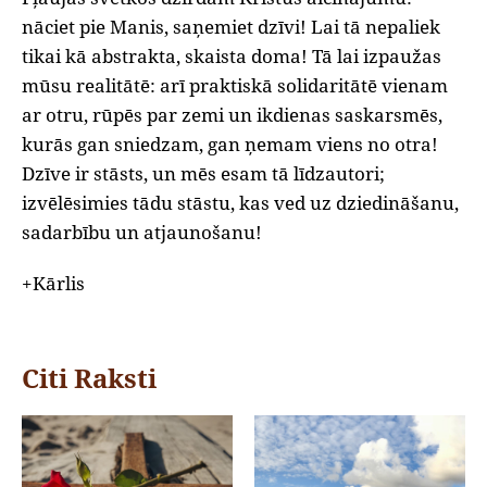
nāciet pie Manis, saņemiet dzīvi! Lai tā nepaliek
tikai kā abstrakta, skaista doma! Tā lai izpaužas
mūsu realitātē: arī praktiskā solidaritātē vienam
ar otru, rūpēs par zemi un ikdienas saskarsmēs,
kurās gan sniedzam, gan ņemam viens no otra!
Dzīve ir stāsts, un mēs esam tā līdzautori;
izvēlēsimies tādu stāstu, kas ved uz dziedināšanu,
sadarbību un atjaunošanu!
+Kārlis
Citi Raksti