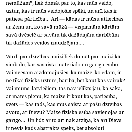
nemūžam”, liek domāt par to, kas mūs veido,
uztur, kas ir mūs veidojošie spēki, un arī, kas ir
patiesa pārticība… Arī — kādas ir mūsu attiecības
ar Zemi un, ko savā mūžā — vispirmām kārtām
savā dvēselē ar savām tik dažādajām darbībām
tik dažādos veidos izaudzējam….
Vārdi par dzīvības maizi liek domāt par maizi kā
simbolu, kas sasaista materiālo un garīgo esību.
Vai neesam aizdomājušies, ka maize, ko ēdam, ir
ne tikai fizisks uzturs, barība, bet kaut kas vairāk?
Vai mums, latviešiem, tas nav ielikts jau, kā saka,
ar mātes pienu, ka maize ir kaut kas, patiesībā,
svēts — kas tāds, kas mūs saista ar pašu dzīvības
avotu, ar Dievu? Maizē fiziskā esība savienojas ar
garīgo…
Un līdz ar to arī nāk atziņa, ka arī Dievs
ir nevis kāds abstrakts spēks, bet absolūti