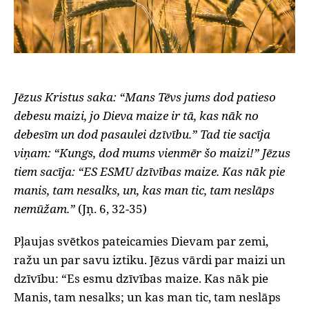
Jēzus Kristus saka: “Mans Tēvs jums dod patieso
debesu maizi, jo Dieva maize ir tā, kas nāk no
debesīm un dod pasaulei dzīvību.” Tad tie sacīja
viņam: “Kungs, dod mums vienmēr šo maizi!” Jēzus
tiem sacīja: “ES ESMU dzīvības maize. Kas nāk pie
manis, tam nesalks, un, kas man tic, tam neslāps
nemūžam.”
(Jņ. 6, 32-35)
Pļaujas svētkos pateicamies Dievam par zemi,
ražu un par savu iztiku. Jēzus vārdi par maizi un
dzīvību: “Es esmu dzīvības maize. Kas nāk pie
Manis, tam nesalks; un kas man tic, tam neslāps