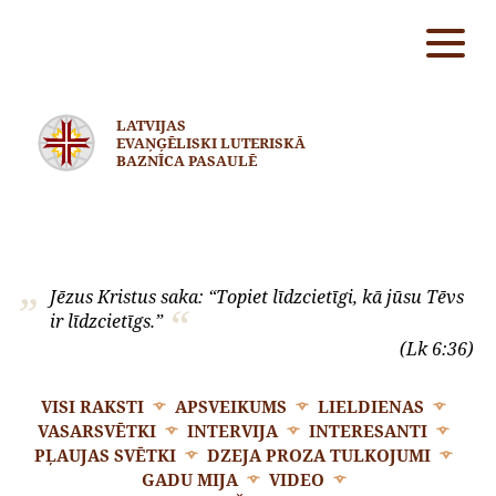
LATVIJAS
EVAŅĢĒLISKI LUTERISKĀ
BAZNĪCA PASAULĒ
Jēzus Kristus saka: “Topiet līdzcietīgi, kā jūsu Tēvs
ir līdzcietīgs.”
(Lk 6:36)
VISI RAKSTI
APSVEIKUMS
LIELDIENAS
VASARSVĒTKI
INTERVIJA
INTERESANTI
PĻAUJAS SVĒTKI
DZEJA PROZA TULKOJUMI
GADU MIJA
VIDEO