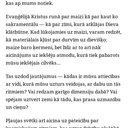
kas ap mums notiek.
Evaņģēlijā Kristus runā par maizi kā par kaut ko
sakramentālu — kā par zīmi, kurā atklājas Dieva
klātbūtne. Kad lūkojamies uz maizi, varam redzēt,
kā materiālais kļūst par durvīm uz dievišķo:
maize baro ķermeni, bet līdz ar to arī nāk
aicinājums uz iekšēju atmodu, kurā tiek pabarots
mūsu iekšējais cilvēks…
Tas uzdod jautājumus — kādas ir mūsu attiecības
ar vidi, kurā mūsu uzturs veidojas, ar dabu un tās
ritmiem? Vai redzam garīgo dimensiju dabā? Vai
spējam uztvert zemi kā tādu, kas prasa uzmanību
un cieņu?
Pļaujas svētki arī aicina uz pateicību par