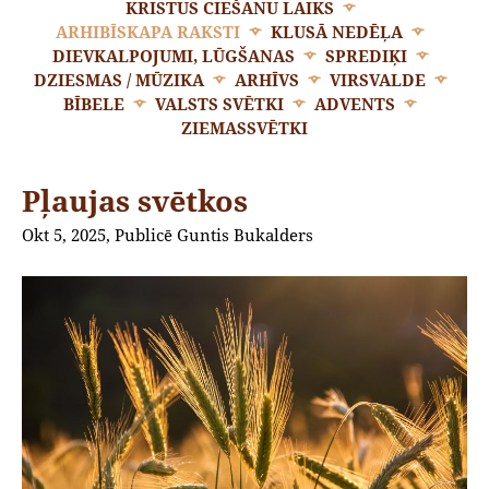
KRISTUS CIEŠANU LAIKS
ARHIBĪSKAPA RAKSTI
KLUSĀ NEDĒĻA
DIEVKALPOJUMI, LŪGŠANAS
SPREDIĶI
DZIESMAS / MŪZIKA
ARHĪVS
VIRSVALDE
BĪBELE
VALSTS SVĒTKI
ADVENTS
ZIEMASSVĒTKI
Pļaujas svētkos
Okt 5, 2025, Publicē Guntis Bukalders