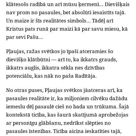
klātesošs radībā un arī mūsu ķermenī… Dievišķais
nav prom no pasaules, bet absolūti iesaistīts tajā.
Un maize ir šīs realitātes simbols… Tādēļ arī
Kristus pats runā par maizi kā par savu miesu, kā
par sevi Pašu…
Pļaujas, ražas svētkos jo īpaši atceramies šo
dievišķo klātbūtni — arī to, ka ikkatrs grauds,
ikkatrs auglis, ikkatra sēkla nes dzīvības
potenciālu, kas nāk no paša Radītāja.
No otras puses, Pļaujas svētkos jāatceras arī, ka
pasaules realitāte ir, ka miljoniem cilvēku dažādu
iemeslu dēļ pasaulē cieš no bada un trūkuma. Šajā
kontekstā ticība, kas šaurā skatījumā aprobežojas
ar personīgu glābšanu, nedrīkst slēpties no
pasaules īstenības. Ticība aicina ieskatīties tajā,