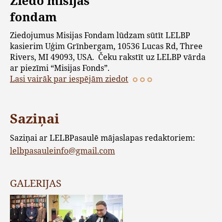
Ziedo misijas
fondam
Ziedojumus Misijas Fondam lūdzam sūtīt LELBP
kasierim Uģim Grīnbergam, 10536 Lucas Rd, Three
Rivers, MI 49093, USA. Čeku rakstīt uz LELBP vārda
ar piezīmi “Misijas Fonds”.
Lasi vairāk par iespējām ziedot
Saziņai
Saziņai ar LELBPasaulē mājaslapas redaktoriem:
lelbpasauleinfo@gmail.com
GALERIJAS