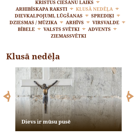
KRISTUS CIEŠANU LAIKS
ARHIBĪSKAPA RAKSTI
KLUSĀ NEDĒĻA
DIEVKALPOJUMI, LŪGŠANAS
SPREDIĶI
DZIESMAS / MŪZIKA
ARHĪVS
VIRSVALDE
BĪBELE
VALSTS SVĒTKI
ADVENTS
ZIEMASSVĒTKI
Klusā nedēļa
Dievs ir mūsu pusē
Dievs ir mūsu pusē
Dievs ir mūsu pusē