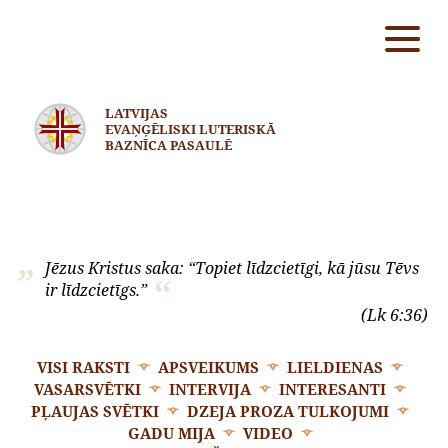
LATVIJAS
EVAŅĢĒLISKI LUTERISKĀ
BAZNĪCA PASAULĒ
Jēzus Kristus saka: “Topiet līdzcietīgi, kā jūsu Tēvs
ir līdzcietīgs.”
(Lk 6:36)
VISI RAKSTI
APSVEIKUMS
LIELDIENAS
VASARSVĒTKI
INTERVIJA
INTERESANTI
PĻAUJAS SVĒTKI
DZEJA PROZA TULKOJUMI
GADU MIJA
VIDEO