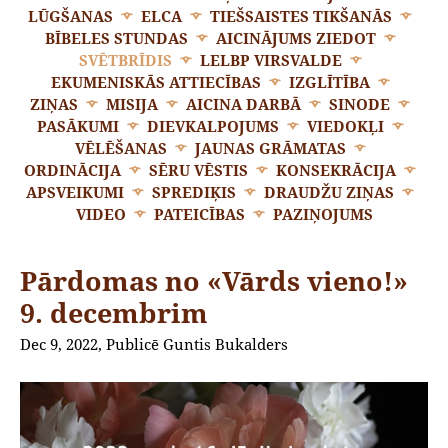
LŪGŠANAS
ELCA
TIEŠSAISTES TIKŠANĀS
BĪBELES STUNDAS
AICINĀJUMS ZIEDOT
SVĒTBRĪDIS
LELBP VIRSVALDE
EKUMENISKĀS ATTIECĪBAS
IZGLĪTĪBA
ZIŅAS
MISIJA
AICINA DARBĀ
SINODE
PASĀKUMI
DIEVKALPOJUMS
VIEDOKĻI
VĒLĒŠANAS
JAUNAS GRĀMATAS
ORDINĀCIJA
SĒRU VĒSTIS
KONSEKRĀCIJA
APSVEIKUMI
SPREDIĶIS
DRAUDŽU ZIŅAS
VIDEO
PATEICĪBAS
PAZIŅOJUMS
Pārdomas no «Vārds vieno!»
9. decembrim
Dec 9, 2022, Publicē Guntis Bukalders