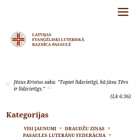
LATVIJAS
EVAŅĢĒLISKI LUTERISKĀ
BAZNĪCA PASAULĒ
Jēzus Kristus saka: “Topiet līdzcietīgi, kā jūsu Tēvs
ir līdzcietīgs.”
(Lk 6:36)
Kategorijas
VISI JAUNUMI
DRAUDŽU ZIŅAS
PASAULES LUTERĀŅU FEDERĀCIJA