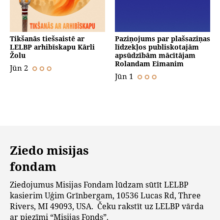
Tikšanās tiešsaistē ar
Paziņojums par plašsaziņas
LELBP arhibīskapu Kārli
līdzekļos publiskotajām
Žolu
apsūdzībām mācītājam
Rolandam Eimanim
Jūn 2
Jūn 1
Ziedo misijas
fondam
Ziedojumus Misijas Fondam lūdzam sūtīt LELBP
kasierim Uģim Grīnbergam, 10536 Lucas Rd, Three
Rivers, MI 49093, USA. Čeku rakstīt uz LELBP vārda
ar piezīmi “Misijas Fonds”.