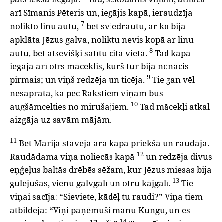
arī Sīmanis Pēteris un, iegājis kapā, ieraudzīja
7
nolikto linu autu,
bet sviedrautu, ar ko bija
apklāta Jēzus galva, noliktu nevis kopā ar linu
8
autu, bet atsevišķi satītu citā vietā.
Tad kapā
iegāja arī otrs māceklis, kurš tur bija nonācis
9
pirmais; un viņš redzēja un ticēja.
Tie gan vēl
nesaprata, ka pēc Rakstiem viņam būs
10
augšāmcelties no mirušajiem.
Tad mācekļi atkal
aizgāja uz savām mājām.
11
Bet Marija stāvēja ārā kapa priekšā un raudāja.
12
Raudādama viņa noliecās kapā
un redzēja divus
eņģeļus baltās drēbēs sēžam, kur Jēzus miesas bija
13
gulējušas, vienu galvgalī un otru kājgalī.
Tie
viņai sacīja: “Sieviete, kādēļ tu raudi?” Viņa tiem
atbildēja: “Viņi paņēmuši manu Kungu, un es
14