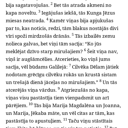
2
bija sagatavojušas.
Bet tās atrada akmeni no
3
kapa noveltu.
Iegājušas iekšā, tās Kunga Jēzus
4
miesas neatrada.
Kamēr viņas bija apjukušas
par to, kas noticis, redzi, tām blakus nostājās divi
5
vīri spoži mirdzošās drānās.
Tās izbailēs zemu
nolieca galvas, bet viņi tām sacīja: “Ko jūs
6
meklējat dzīvo starp mirušajiem?
Šeit viņa nav,
viņš ir augšāmcēlies. Atcerieties, ko viņš jums
7
sacīja, vēl būdams Galilejā:
Cilvēka Dēlam jātiek
nodotam grēcīgu cilvēku rokās un krustā sistam
8
un trešajā dienā jāceļas no mirušajiem.”
Un tās
9
atcerējās viņa vārdus.
Atgriezušās no kapa,
viņas visu pastāstīja tiem vienpadsmit un arī
10
pārējiem.
Tās bija Marija Magdalēna un Joanna,
un Marija, Jēkaba māte, un vēl citas ar tām, kas
11
pastāstīja to apustuļiem.
Taču viņu stāstītais
12