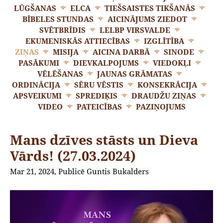
LŪGŠANAS
ELCA
TIEŠSAISTES TIKŠANĀS
BĪBELES STUNDAS
AICINĀJUMS ZIEDOT
SVĒTBRĪDIS
LELBP VIRSVALDE
EKUMENISKĀS ATTIECĪBAS
IZGLĪTĪBA
ZIŅAS
MISIJA
AICINA DARBĀ
SINODE
PASĀKUMI
DIEVKALPOJUMS
VIEDOKĻI
VĒLĒŠANAS
JAUNAS GRĀMATAS
ORDINĀCIJA
SĒRU VĒSTIS
KONSEKRĀCIJA
APSVEIKUMI
SPREDIĶIS
DRAUDŽU ZIŅAS
VIDEO
PATEICĪBAS
PAZIŅOJUMS
Mans dzīves stāsts un Dieva
Vārds! (27.03.2024)
Mar 21, 2024, Publicē Guntis Bukalders