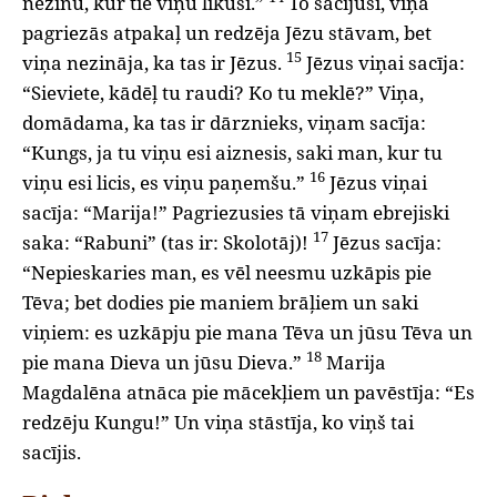
nezinu, kur tie viņu likuši.”
To sacījusi, viņa
pagriezās atpakaļ un redzēja Jēzu stāvam, bet
15
viņa nezināja, ka tas ir Jēzus.
Jēzus viņai sacīja:
“Sieviete, kādēļ tu raudi? Ko tu meklē?” Viņa,
domādama, ka tas ir dārznieks, viņam sacīja:
“Kungs, ja tu viņu esi aiznesis, saki man, kur tu
16
viņu esi licis, es viņu paņemšu.”
Jēzus viņai
sacīja: “Marija!” Pagriezusies tā viņam ebrejiski
17
saka: “Rabuni” (tas ir: Skolotāj)!
Jēzus sacīja:
“Nepieskaries man, es vēl neesmu uzkāpis pie
Tēva; bet dodies pie maniem brāļiem un saki
viņiem: es uzkāpju pie mana Tēva un jūsu Tēva un
18
pie mana Dieva un jūsu Dieva.”
Marija
Magdalēna atnāca pie mācekļiem un pavēstīja: “Es
redzēju Kungu!” Un viņa stāstīja, ko viņš tai
sacījis.