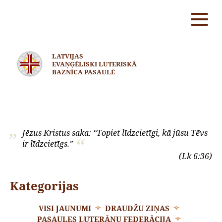
LATVIJAS
EVAŅĢĒLISKI LUTERISKĀ
BAZNĪCA PASAULĒ
Jēzus Kristus saka: “Topiet līdzcietīgi, kā jūsu Tēvs
ir līdzcietīgs.”
(Lk 6:36)
Kategorijas
VISI JAUNUMI
DRAUDŽU ZIŅAS
PASAULES LUTERĀŅU FEDERĀCIJA