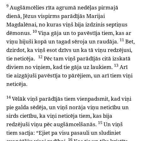
9
Augšāmcēlies rīta agrumā nedēļas pirmajā
dienā, Jēzus vispirms parādījās Marijai
Magdalēnai, no kuras viņš bija izdzinis septiņus
10
dēmonus.
Viņa gāja un to pavēstīja tiem, kas ar
11
viņu bijuši kopā un tagad sēroja un raudāja.
Bet,
dzirdot, ka viņš esot dzīvs un ka tā viņu redzējusi,
12
tie neticēja.
Pēc tam viņš parādījās citā izskatā
13
diviem no viņiem, kad tie gāja uz laukiem.
Arī
tie aizgājuši pavēstīja to pārējiem, un arī tiem viņi
neticēja.
14
Vēlāk viņš parādījās tiem vienpadsmit, kad viņi
pie galda sēdēja, un viņš norāja viņu neticību un
sirds cietību, ka viņi neticēja tiem, kas bija
15
redzējuši viņu pēc augšāmcelšanās.
Un viņš
tiem sacīja: “Ejiet pa visu pasauli un sludiniet
16