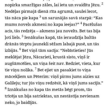
2
nopirka smaržīgas zāles, lai ietu un svaidītu Jēzu.
Nedēļas pirmajā dienā rīta agrumā, saulei lecot,
3
tās nāca pie kapa
un sarunājās savā starpā: “Kas
4
mums novels akmeni no kapa ieejas?”
Pacēlušas
acis, tās redzēja – akmens jau novelts. Bet tas bija
5
ļoti liels.
Ienākušas kapā, tās ieraudzīja baltās
drānās tērptu jaunekli sēžam labajā pusē, un tās
6
izbijās.
Bet viņš tām sacīja: “Nebīstieties! Jūs
meklējat Jēzu, Nācarieti, krustā sisto, viņš ir
augšāmcēlies, un viņa šeit nav. Redziet, vieta, kur
7
tie viņu nolika.
Bet ejiet un pasakiet to viņa
mācekļiem un Pēterim: viņš pirms jums aizies uz
Galileju; tur jūs viņu redzēsit, kā viņš jums sacījis.”
8
Iznākušas no kapa tās metās bēgt prom, tās
trīcēja un bija satriektas, un nestāstīja nevienam
neko, jo baidījās.