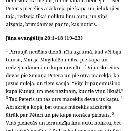
tiem šķita kā blēņas, un tie viņām neticēja.
Bet
Pēteris piecēlies aizskrēja pie kapa un, ielūkojies
tajā, redzēja tikai noliktu linu autu; un viņš
aizgāja, brīnīdamies par to, kas noticis.
Jāņa evaņģēlijs 20:1–18 (19–23)
1
Pirmajā nedēļas dienā, rīta agrumā, kad vēl bija
tumsa, Marija Magdalēna nāca pie kapa un
2
redzēja akmeni no kapa noveltu.
Viņa skriešus
devās pie Sīmaņa Pētera un pie otra mācekļa, ko
Jēzus mīlēja, un tiem sacīja: “Viņi ir paņēmuši no
kapa Kungu, un mēs nezinām, kur tie viņu likuši.”
3
4
Tad Pēteris un tas otrs māceklis devās uz kapu.
Abi skrēja kopā, bet otrais māceklis aizskrēja
5
ātrāk par Pēteri un pie kapa nonāca pirmais.
Viņš pieliecās un ieraudzīja linu autu noliktu, bet
6
pats iekšā negāja.
Tad, sekodams viņam, atnāca