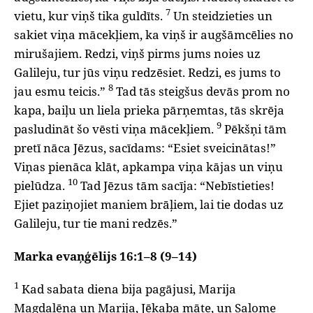
7
vietu, kur viņš tika guldīts.
Un steidzieties un
sakiet viņa mācekļiem, ka viņš ir augšāmcēlies no
mirušajiem. Redzi, viņš pirms jums noies uz
Galileju, tur jūs viņu redzēsiet. Redzi, es jums to
8
jau esmu teicis.”
Tad tās steigšus devās prom no
kapa, baiļu un liela prieka pārņemtas, tās skrēja
9
pasludināt šo vēsti viņa mācekļiem.
Pēkšņi tām
pretī nāca Jēzus, sacīdams: “Esiet sveicinātas!”
Viņas pienāca klāt, apkampa viņa kājas un viņu
10
pielūdza.
Tad Jēzus tām sacīja: “Nebīstieties!
Ejiet paziņojiet maniem brāļiem, lai tie dodas uz
Galileju, tur tie mani redzēs.”
Marka evaņģēlijs 16:1–8 (9–14)
1
Kad sabata diena bija pagājusi, Marija
Magdalēna un Marija, Jēkaba māte, un Salome