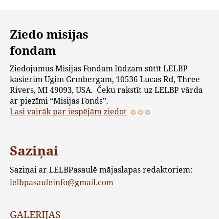
Ziedo misijas
fondam
Ziedojumus Misijas Fondam lūdzam sūtīt LELBP
kasierim Uģim Grīnbergam, 10536 Lucas Rd, Three
Rivers, MI 49093, USA. Čeku rakstīt uz LELBP vārda
ar piezīmi “Misijas Fonds”.
Lasi vairāk par iespējām ziedot
Saziņai
Saziņai ar LELBPasaulē mājaslapas redaktoriem:
lelbpasauleinfo@gmail.com
GALERIJAS