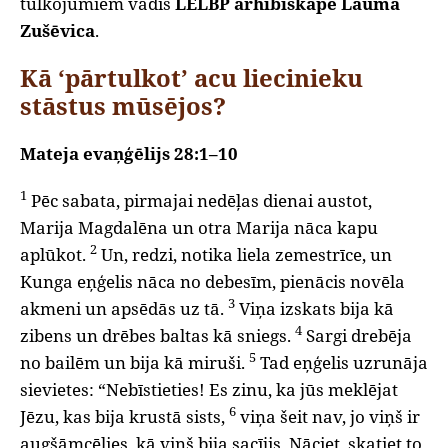
tulkojumiem vadīs
LELBP arhibīskape Lauma
Zušēvica
.
Kā ‘pārtulkot’ acu liecinieku
stāstus mūsējos?
Mateja evaņģēlijs 28:1–10
1
Pēc sabata, pirmajai nedēļas dienai austot,
Marija Magdalēna un otra Marija nāca kapu
2
aplūkot.
Un, redzi, notika liela zemestrīce, un
Kunga eņģelis nāca no debesīm, pienācis novēla
3
akmeni un apsēdās uz tā.
Viņa izskats bija kā
4
zibens un drēbes baltas kā sniegs.
Sargi drebēja
5
no bailēm un bija kā miruši.
Tad eņģelis uzrunāja
sievietes: “Nebīstieties! Es zinu, ka jūs meklējat
6
Jēzu, kas bija krustā sists,
viņa šeit nav, jo viņš ir
augšāmcēlies, kā viņš bija sacījis. Nāciet, skatiet to