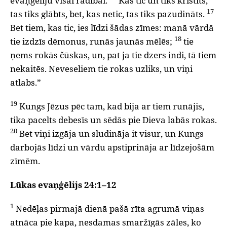
evaņģēliju visai radībai.
Kas tic un tiks kristīts,
17
tas tiks glābts, bet, kas netic, tas tiks pazudināts.
Bet tiem, kas tic, ies līdzi šādas zīmes: manā vārdā
18
tie izdzīs dēmonus, runās jaunās mēlēs;
tie
ņems rokās čūskas, un, pat ja tie dzers indi, tā tiem
nekaitēs. Neveseliem tie rokas uzliks, un viņi
atlabs.”
19
Kungs Jēzus pēc tam, kad bija ar tiem runājis,
tika pacelts debesīs un sēdās pie Dieva labās rokas.
20
Bet viņi izgāja un sludināja it visur, un Kungs
darbojās līdzi un vārdu apstiprināja ar līdzejošām
zīmēm.
Lūkas evaņģēlijs 24:1–12
1
Nedēļas pirmajā dienā pašā rīta agrumā viņas
atnāca pie kapa, nesdamas smaržīgās zāles, ko