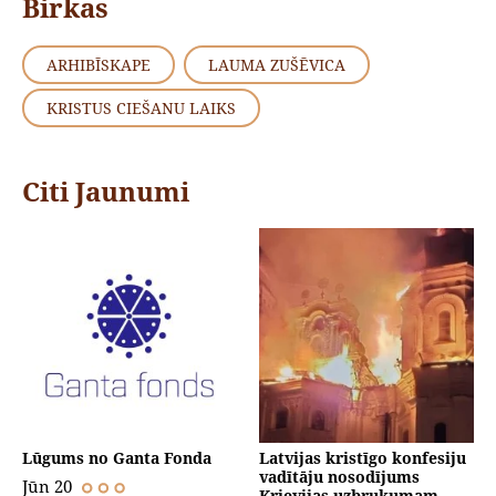
Birkas
ARHIBĪSKAPE
LAUMA ZUŠĒVICA
KRISTUS CIEŠANU LAIKS
Citi Jaunumi
Lūgums no Ganta Fonda
Latvijas kristīgo konfesiju
vadītāju nosodījums
Jūn 20
Krievijas uzbrukumam