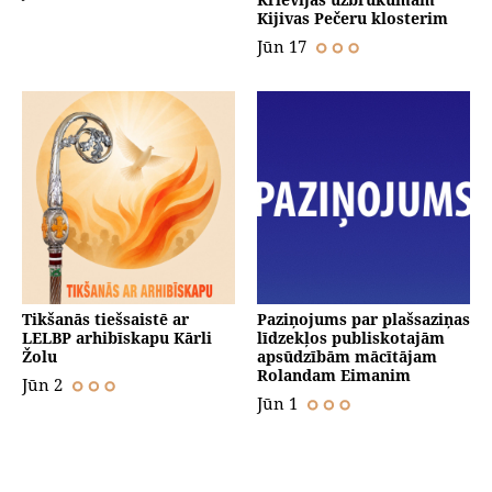
Kijivas Pečeru klosterim
Jūn 17
Tikšanās tiešsaistē ar
Paziņojums par plašsaziņas
LELBP arhibīskapu Kārli
līdzekļos publiskotajām
Žolu
apsūdzībām mācītājam
Rolandam Eimanim
Jūn 2
Jūn 1