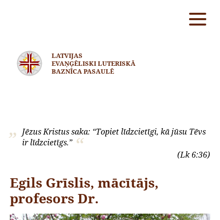
LATVIJAS
EVAŅĢĒLISKI LUTERISKĀ
BAZNĪCA PASAULĒ
Jēzus Kristus saka: “Topiet līdzcietīgi, kā jūsu Tēvs
ir līdzcietīgs.”
(Lk 6:36)
Egils Grīslis, mācītājs,
profesors Dr.