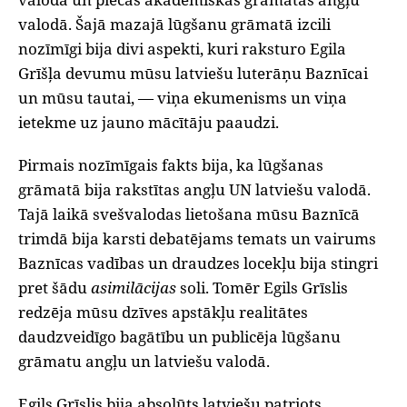
valodā. Šajā mazajā lūgšanu grāmatā izcili
nozīmīgi bija divi aspekti, kuri raksturo Egila
Grīšļa devumu mūsu latviešu luterāņu Baznīcai
un mūsu tautai, — viņa ekumenisms un viņa
ietekme uz jauno mācītāju paaudzi.
Pirmais nozīmīgais fakts bija, ka lūgšanas
grāmatā bija rakstītas angļu UN latviešu valodā.
Tajā laikā svešvalodas lietošana mūsu Baznīcā
trimdā bija karsti debatējams temats un vairums
Baznīcas vadības un draudzes locekļu bija stingri
pret šādu
asimilācijas
soli. Tomēr Egils Grīslis
redzēja mūsu dzīves apstākļu realitātes
daudzveidīgo bagātību un publicēja lūgšanu
grāmatu angļu un latviešu valodā.
Egils Grīslis bija absolūts latviešu patriots.