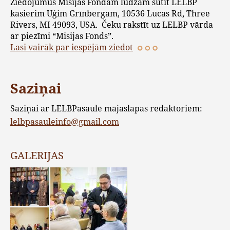
Ziedojumus Misijas Fondam lūdzam sūtīt LELBP
kasierim Uģim Grīnbergam, 10536 Lucas Rd, Three
Rivers, MI 49093, USA. Čeku rakstīt uz LELBP vārda
ar piezīmi “Misijas Fonds”.
Lasi vairāk par iespējām ziedot
Saziņai
Saziņai ar LELBPasaulē mājaslapas redaktoriem:
lelbpasauleinfo@gmail.com
GALERIJAS