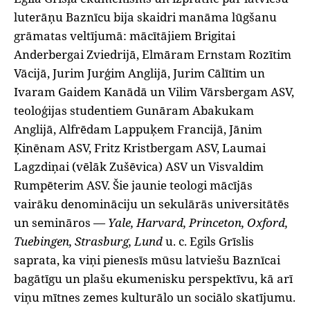
luterāņu Baznīcu bija skaidri manāma lūgšanu
grāmatas veltījumā: mācītājiem Brigitai
Anderbergai Zviedrijā, Elmāram Ernstam Rozītim
Vācijā, Jurim Jurģim Anglijā, Jurim Cālītim un
Ivaram Gaidem Kanādā un Vilim Vārsbergam ASV,
teoloģijas studentiem Gunāram Abakukam
Anglijā, Alfrēdam Lappuķem Francijā, Jānim
Ķinēnam ASV, Fritz Kristbergam ASV, Laumai
Lagzdiņai (vēlāk Zušēvica) ASV un Visvaldim
Rumpēterim ASV. Šie jaunie teologi mācījās
vairāku denomināciju un sekulārās universitātēs
un semināros —
Yale, Harvard, Princeton, Oxford,
Tuebingen, Strasburg, Lund
u. c. Egils Grīslis
saprata, ka viņi pienesīs mūsu latviešu Baznīcai
bagātīgu un plašu ekumenisku perspektīvu, kā arī
viņu mītnes zemes kulturālo un sociālo skatījumu.