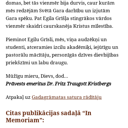
domas, bet tās vienmēr bija durvis, caur kurām
mēs redzējām Svētā Gara darbību un izjutām
Gara spēku. Pat Egila Grīšļa stingrākos vārdos
vienmēr skaidri caurskanēja Kristus mīlestība.
Pieminot Egilu Grīsli, mēs, viņa audzēkņi un
studenti, atceramies izcilu akadēmiķi, iejūtīgu un
pastorālu mācītāju, personīgās dzīves dievbijības
priekšzīmi un labu draugu.
Mūžīgu mieru, Dievs, dod…
Prāvests emeritus Dr. Fritz Traugott Kristbergs
Atpakaļ uz
Gadagrāmatas satura rādītāju
Citas publikācijas sadaļā “In
Memoriam”: