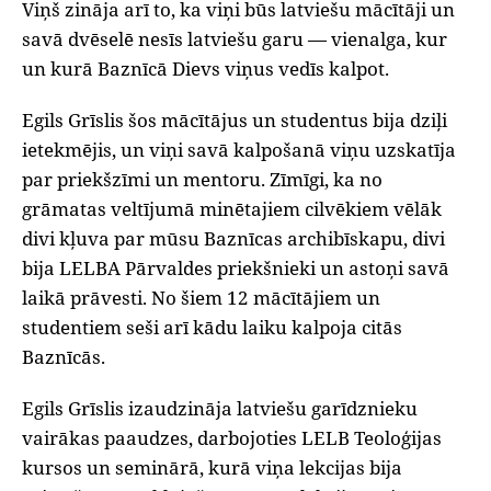
Viņš zināja arī to, ka viņi būs latviešu mācītāji un
savā dvēselē nesīs latviešu garu — vienalga, kur
un kurā Baznīcā Dievs viņus vedīs kalpot.
Egils Grīslis šos mācītājus un studentus bija dziļi
ietekmējis, un viņi savā kalpošanā viņu uzskatīja
par priekšzīmi un mentoru. Zīmīgi, ka no
grāmatas veltījumā minētajiem cilvēkiem vēlāk
divi kļuva par mūsu Baznīcas archibīskapu, divi
bija LELBA Pārvaldes priekšnieki un astoņi savā
laikā prāvesti. No šiem 12 mācītājiem un
studentiem seši arī kādu laiku kalpoja citās
Baznīcās.
Egils Grīslis izaudzināja latviešu garīdznieku
vairākas paaudzes, darbojoties LELB Teoloģijas
kursos un seminārā, kurā viņa lekcijas bija