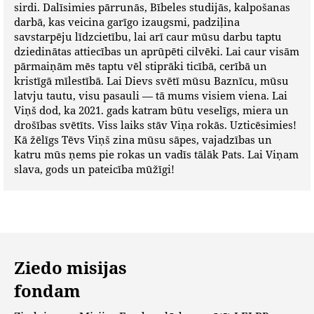
sirdi. Dalīsimies pārrunās, Bībeles studijās, kalpošanas
darbā, kas veicina garīgo izaugsmi, padziļina
savstarpēju līdzcietību, lai arī caur mūsu darbu taptu
dziedinātas attiecības un aprūpēti cilvēki. Lai caur visām
pārmaiņām mēs taptu vēl stiprāki ticībā, cerībā un
kristīgā mīlestībā. Lai Dievs svētī mūsu Baznīcu, mūsu
latvju tautu, visu pasauli — tā mums visiem viena. Lai
Viņš dod, ka 2021. gads katram būtu veselīgs, miera un
drošības svētīts. Viss laiks stāv Viņa rokās. Uzticēsimies!
Kā žēlīgs Tēvs Viņš zina mūsu sāpes, vajadzības un
katru mūs ņems pie rokas un vadīs tālāk Pats. Lai Viņam
slava, gods un pateicība mūžīgi!
Ziedo misijas
fondam