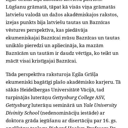
Lūgšanu grāmatā, tāpat kā visās viņa grāmatās
latviešu valodā un dažos akadēmiskajos rakstos,
izejas punkts bija latviešu tautas un Baznīcas
vēstures perspektīva, kas piedāvāja
ekumeniskajai Baznīcai mūsu Baznīcas un tautas
unikālo pieredzi un apliecināja, ka mazām
Baznīcām un tautām ir daudz vērtīga, ko teikt un
mācīt visai kristīgajai Baznīcai.
Tāda perspektīva raksturoja Egila Grīšļa
ekumeniski bagātīgi plašo akadēmisko karjeru. Tā
sākās Heidelbergas Universitātē Vācijā, tad
turpinājās luterāņu
Gettysburg College
ASV,
Gettysburg
luterāņu seminārā un
Yale University
Divinity School
(nedenomināciju iestāde) ar
doktora grāda iegūšanu ar disertāciju par 16. gs.