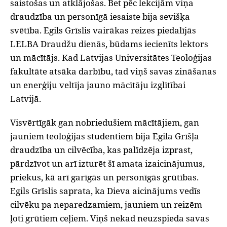
saistošas un atklājošas. Bet pēc lekcijām viņa
draudzība un personīgā iesaiste bija sevišķa
svētība. Egils Grīslis vairākas reizes piedalījās
LELBA Draudžu dienās, būdams iecienīts lektors
un mācītājs. Kad Latvijas Universitātes Teoloģijas
fakultāte atsāka darbību, tad viņš savas zināšanas
un enerģiju veltīja jauno mācītāju izglītībai
Latvijā.
Visvērtīgāk gan nobriedušiem mācītājiem, gan
jauniem teoloģijas studentiem bija Egila Grīšļa
draudzība un cilvēcība, kas palīdzēja izprast,
pārdzīvot un arī izturēt šī amata izaicinājumus,
priekus, kā arī garīgās un personīgās grūtības.
Egils Grīslis saprata, ka Dieva aicinājums vedīs
cilvēku pa neparedzamiem, jauniem un reizēm
ļoti grūtiem ceļiem. Viņš nekad neuzspieda savas