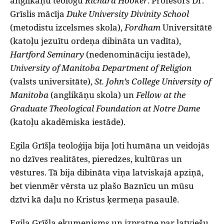
anglikāņu teologu
Richard Hooker
. Profesors Dr.
Grīslis mācīja
Duke University Divinity School
(metodistu izcelsmes skola),
Fordham
Universitātē
(katoļu jezuītu ordeņa dibināta un vadīta),
Hartford Seminary
(nedenomināciju iestāde),
University of Manitoba Department of Religion
(valsts universitāte),
St. John’s College University
of
Manitoba
(anglikāņu skola) un
Fellow at the
Graduate Theological Foundation at Notre Dame
(katoļu akadēmiska iestāde).
Egila Grīšļa teoloģija bija ļoti humāna un veidojās
no dzīves realitātes, pieredzes, kultūras un
vēstures. Tā bija dibināta viņa latviskajā apziņā,
bet vienmēr vērsta uz plašo Baznīcu un mūsu
dzīvi kā daļu no Kristus ķermeņa pasaulē.
Egila Grīšļa ekumenisms un izpratne par latviešu