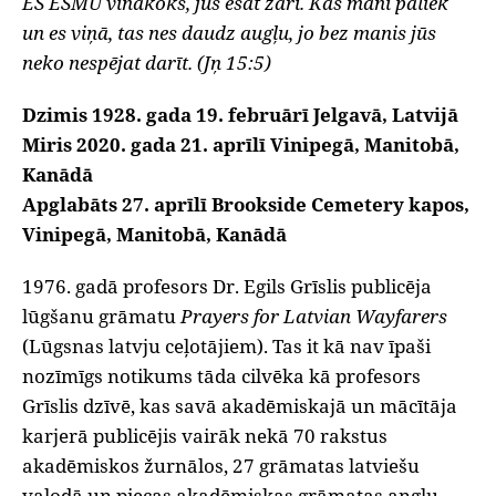
ES ESMU vīnakoks, jūs esat zari. Kas manī paliek
un es viņā, tas nes daudz augļu, jo bez manis jūs
neko nespējat darīt. (Jņ 15:5)
Dzimis 1928. gada 19. februārī Jelgavā, Latvijā
Miris 2020. gada 21. aprīlī Vinipegā, Manitobā,
Kanādā
Apglabāts 27. aprīlī Brookside Cemetery kapos,
Vinipegā, Manitobā, Kanādā
1976. gadā profesors Dr. Egils Grīslis publicēja
lūgšanu grāmatu
Prayers for Latvian Wayfarers
(Lūgsnas latvju ceļotājiem). Tas it kā nav īpaši
nozīmīgs notikums tāda cilvēka kā profesors
Grīslis dzīvē, kas savā akadēmiskajā un mācītāja
karjerā publicējis vairāk nekā 70 rakstus
akadēmiskos žurnālos, 27 grāmatas latviešu
valodā un piecas akadēmiskas grāmatas angļu