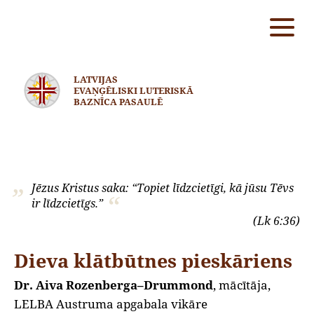
LATVIJAS
EVAŅĢĒLISKI LUTERISKĀ
BAZNĪCA PASAULĒ
Jēzus Kristus saka: “Topiet līdzcietīgi, kā jūsu Tēvs
ir līdzcietīgs.”
(Lk 6:36)
Dieva klātbūtnes pieskāriens
Dr. Aiva Rozenberga–Drummond
, mācītāja,
LELBA Austruma apgabala vikāre