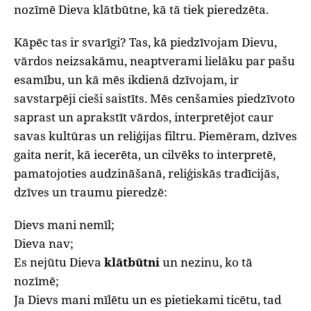
nozīmē Dieva klātbūtne, kā tā tiek pieredzēta.
Kāpēc tas ir svarīgi? Tas, kā piedzīvojam Dievu,
vārdos neizsakāmu, neaptverami lielāku par pašu
esamību, un kā mēs ikdienā dzīvojam, ir
savstarpēji cieši saistīts. Mēs cenšamies piedzīvoto
saprast un aprakstīt vārdos, interpretējot caur
savas kultūras un reliģijas filtru. Piemēram, dzīves
gaita nerit, kā iecerēta, un cilvēks to interpretē,
pamatojoties audzināšanā, reliģiskās tradīcijās,
dzīves un traumu pieredzē:
Dievs mani nemīl;
Dieva nav;
Es nejūtu Dieva
klātbūtni
un nezinu, ko tā
nozīmē;
Ja Dievs mani mīlētu un es pietiekami ticētu, tad