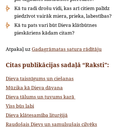
Kā tu radi drošu vidi, kas arī citiem palīdz
piedzīvot vairāk miera, prieka, labestības?
Kā tu pats vari būt Dieva klātbūtnes
pieskāriens kādam citam?
Atpakaļ uz
Gadagrāmatas satura rādītāju
Citas publikācijas sadaļā “Raksti”:
Dieva taisnīgums un ciešanas
Mūzika kā Dieva dāvana
Dieva tālums un tuvums karā
Viss būs labi
Dieva klātesamība liturģijā
Raudošais Dievs un samulsušais cilvēks