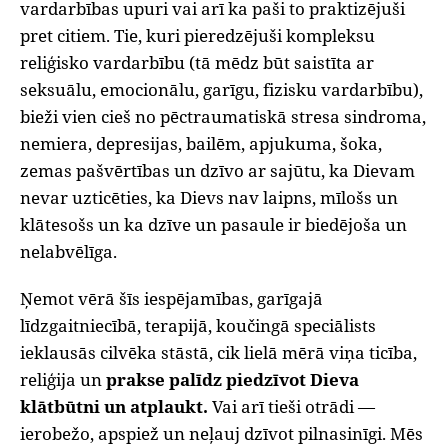
vardarbības upuri vai arī ka paši to praktizējuši
pret citiem. Tie, kuri pieredzējuši kompleksu
reliģisko vardarbību (tā mēdz būt saistīta ar
seksuālu, emocionālu, garīgu, fizisku vardarbību),
bieži vien cieš no pēctraumatiskā stresa sindroma,
nemiera, depresijas, bailēm, apjukuma, šoka,
zemas pašvērtības un dzīvo ar sajūtu, ka Dievam
nevar uzticēties, ka Dievs nav laipns, mīlošs un
klātesošs un ka dzīve un pasaule ir biedējoša un
nelabvēlīga.
Ņemot vērā šīs iespējamības, garīgajā
līdzgaitniecībā, terapijā, koučingā speciālists
ieklausās cilvēka stāstā, cik lielā mērā viņa ticība,
reliģija un
prakse palīdz piedzīvot Dieva
klātbūtni un atplaukt.
Vai arī tieši otrādi —
ierobežo, apspiež un neļauj dzīvot pilnasinīgi. Mēs