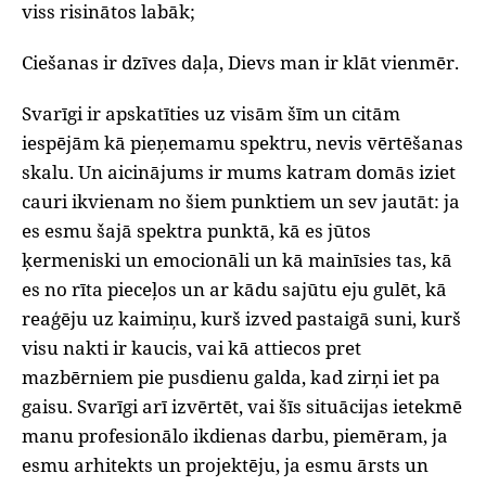
viss risinātos labāk;
Ciešanas ir dzīves daļa, Dievs man ir klāt vienmēr.
Svarīgi ir apskatīties uz visām šīm un citām
iespējām kā pieņemamu spektru, nevis vērtēšanas
skalu. Un aicinājums ir mums katram domās iziet
cauri ikvienam no šiem punktiem un sev jautāt: ja
es esmu šajā spektra punktā, kā es jūtos
ķermeniski un emocionāli un kā mainīsies tas, kā
es no rīta pieceļos un ar kādu sajūtu eju gulēt, kā
reaģēju uz kaimiņu, kurš izved pastaigā suni, kurš
visu nakti ir kaucis, vai kā attiecos pret
mazbērniem pie pusdienu galda, kad zirņi iet pa
gaisu. Svarīgi arī izvērtēt, vai šīs situācijas ietekmē
manu profesionālo ikdienas darbu, piemēram, ja
esmu arhitekts un projektēju, ja esmu ārsts un