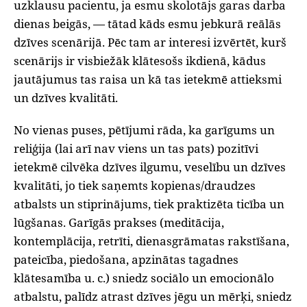
uzklausu pacientu, ja esmu skolotājs garas darba
dienas beigās, — tātad kāds esmu jebkurā reālās
dzīves scenārijā. Pēc tam ar interesi izvērtēt, kurš
scenārijs ir visbiežāk klātesošs ikdienā, kādus
jautājumus tas raisa un kā tas ietekmē attieksmi
un dzīves kvalitāti.
No vienas puses, pētījumi rāda, ka garīgums un
reliģija (lai arī nav viens un tas pats) pozitīvi
ietekmē cilvēka dzīves ilgumu, veselību un dzīves
kvalitāti, jo tiek saņemts kopienas/draudzes
atbalsts un stiprinājums, tiek praktizēta ticība un
lūgšanas. Garīgās prakses (meditācija,
kontemplācija, retrīti, dienasgrāmatas rakstīšana,
pateicība, piedošana, apzinātas tagadnes
klātesamība u. c.) sniedz sociālo un emocionālo
atbalstu, palīdz atrast dzīves jēgu un mērķi, sniedz