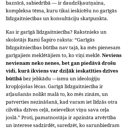
baznīcā, sabiedrībā — ir daudzšķautņaina,
kompleksa tēma, kuru tikai ieskicēšu no garīgās
līdzgaitniecības un konsultāciju skatpunkta.
Kas ir garīgā līdzgaitniecība? Rakstnieks un
skolotājs Rami Šapiro raksta: “Garīgās
līdzgaitniecības būtība nav tajā, ka mēs pienesam
garīgajiem meklētājiem to, ko viņi meklē.
Neviens
nevienam neko nenes, bet gan piedāvā drošu
vidi, kurā ikviens var dziļāk ieskatīties dzīves
būtībā
bez jebkādu —ismu un ideoloģiju
kropļojošas lēcas. Garīgā līdzgaitniecība ir
atļaušanās nolikt malā to, ko mēs zinām, un
patverties nezināšanā, kad varam iet līdzās otra
cilvēka dzīves ceļā, neievelkot viņu sava ceļa
joslā.” Proti, pamatnostāja ir apzināta atvērtība
un interese sadzirdēt, saredzēt, ko sarunbiedram