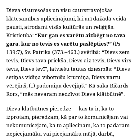
Dieva visuresošās un visu caurstrāvojošās
klātesamības apliecinājumi, lai arī dažādā veidā
pausti, atrodami visās kultūrās un reliģijās.
Kristietībā: “
Kur gan es varētu aizbēgt no tava
gara, kur no tevis es varētu paslēpties?”
(Ps
139:7), Sv. Patrika (373.–463.) svētībā: “Dievs zem
tevis, Dievs tavā priekšā, Dievs aiz tevis, Dievs virs
tevis, Dievs tevī”, latviešu tautas dziesmās: “Dievs
sētiņas vidiņā vībotnīšu krūmiņā, Dievs vārtu
vērējiņš, (..) padomiņa devējiņš.” Kā saka Ričards
Rors, “mēs nevaram nedzīvot Dieva klātbūtnē”.
Dieva klātbūtnes pieredze — kas tā ir, kā to
izprotam, pieredzam, kā par to komunicējam vai
nekomunicējam, kā to apliecinām, kā to padarām
nepieejamāku vai pieejamāku mājā, darbā,