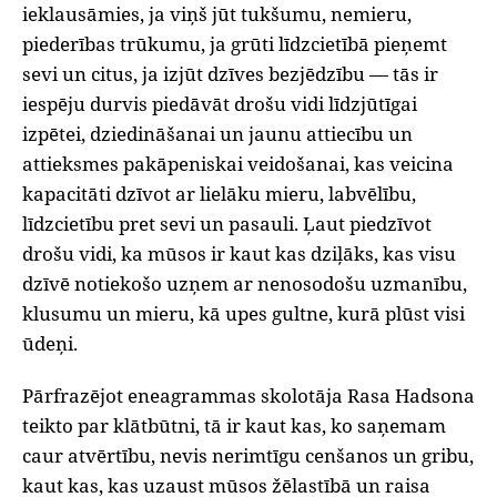
ieklausāmies, ja viņš jūt tukšumu, nemieru,
piederības trūkumu, ja grūti līdzcietībā pieņemt
sevi un citus, ja izjūt dzīves bezjēdzību — tās ir
iespēju durvis piedāvāt drošu vidi līdzjūtīgai
izpētei, dziedināšanai un jaunu attiecību un
attieksmes pakāpeniskai veidošanai, kas veicina
kapacitāti dzīvot ar lielāku mieru, labvēlību,
līdzcietību pret sevi un pasauli. Ļaut piedzīvot
drošu vidi, ka mūsos ir kaut kas dziļāks, kas visu
dzīvē notiekošo uzņem ar nenosodošu uzmanību,
klusumu un mieru, kā upes gultne, kurā plūst visi
ūdeņi.
Pārfrazējot eneagrammas skolotāja Rasa Hadsona
teikto par klātbūtni, tā ir kaut kas, ko saņemam
caur atvērtību, nevis nerimtīgu cenšanos un gribu,
kaut kas, kas uzaust mūsos žēlastībā un raisa