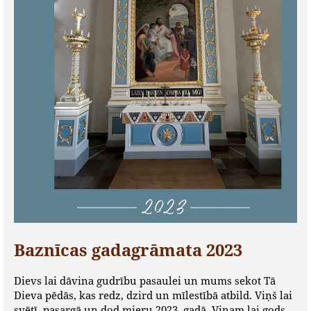
Baznīcas gadagrāmata 2023
Dievs lai dāvina gudrību pasaulei un mums sekot Tā
Dieva pēdās, kas redz, dzird un mīlestībā atbild. Viņš lai
svētī, pasargā un dod mieru 2023. gadā. Viņam lai gods