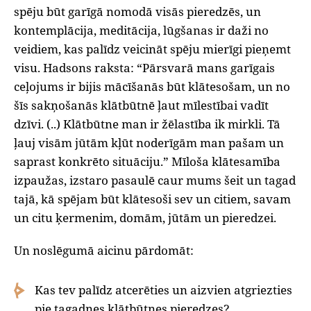
spēju būt garīgā nomodā visās pieredzēs, un
kontemplācija, meditācija, lūgšanas ir daži no
veidiem, kas palīdz veicināt spēju mierīgi pieņemt
visu. Hadsons raksta: “Pārsvarā mans garīgais
ceļojums ir bijis mācīšanās būt klātesošam, un no
šīs sakņošanās klātbūtnē ļaut mīlestībai vadīt
dzīvi. (..) Klātbūtne man ir žēlastība ik mirkli. Tā
ļauj visām jūtām kļūt noderīgām man pašam un
saprast konkrēto situāciju.” Mīloša klātesamība
izpaužas, izstaro pasaulē caur mums šeit un tagad
tajā, kā spējam būt klātesoši sev un citiem, savam
un citu ķermenim, domām, jūtām un pieredzei.
Un noslēgumā aicinu pārdomāt:
Kas tev palīdz atcerēties un aizvien atgriezties
pie tagadnes klātbūtnes pieredzes?