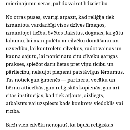
mierinājumu sērās, palīdz vairot līdzcietību.
No otras puses, svarīgi atpazīt, kad reliģija tiek
izmantota vardarbīgi visos dzīves līmeņos,
izmantojot ticību, Svētos Rakstus, dogmas, lai gūtu
labumu, lai manipulētu ar cilvēku domāšanu un
uzvedību, lai kontrolētu cilvēkus, radot vainas un
kauna sajūtu, lai nonicinātu citu cilvēku garīgās
prakses, spiežot darīt lietas pret viņu ticību un
pārliecību, neļaujot pieņemt patstāvīgus lēmumus.
Tas notiek gan ģimenēs — partneru, vecāku un
bērnu attiecībās, gan reliģiskās kopienās, gan arī
citās institūcijās, kad tiek atļauts, aizliegts,
atbalstīts vai uzspiests kāds konkrēts viedoklis vai
rīcība.
Bieži vien cilvēki nenojauš, ka bijuši reliģiskas