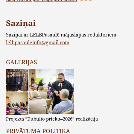
Saziņai
Saziņai ar LELBPasaulē mājaslapas redaktoriem:
lelbpasauleinfo@gmail.com
GALERIJAS
Projekta “Dubulto prieku–2026” realizācija
PRIVĀTUMA POLITIKA