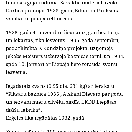
finanses gāja zudumā. Savāktie materiāli izsīka.
Darbi atjaunojās 1928. gadā, Eduarda Paukšēna
vadībā turpināja celtniecību.
1928. gada 4. novembrī dievnams, gan bez torņa
un iekārtas, tika iesvētīts. 1936. gada septembrī,
pēc arhitekta P. Kundziņa projekta, uzņēmējs
Jēkabs Meisters uzbūvēja baznīcas torni, un 1934.
gada 10. janvārī ar Liepājā lieto tērauda zvanu
iesvētīja.
Iegādātais zvans (0,95 dia. 631 kg) ar ierakstu
“Piksāru baznīca 1936., Atskani Dievam par godu
un iezvani mieru cilvēku sirdīs. LKDD Liepājas
drāšu fabrika”.
Ērģeles tika iegādātas 1932. gadā.
Zvana iegādei Ls 100 ziedojis personīgi Latvijas