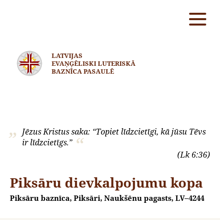
LATVIJAS
EVAŅĢĒLISKI LUTERISKĀ
BAZNĪCA PASAULĒ
Jēzus Kristus saka: “Topiet līdzcietīgi, kā jūsu Tēvs
ir līdzcietīgs.”
(Lk 6:36)
Piksāru dievkalpojumu kopa
Piksāru baznīca, Piksāri, Naukšēnu pagasts, LV–4244