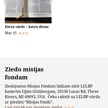
Dieva vārds – katru dienu
Mar 15
Ziedo misijas
fondam
Ziedojumus Misijas Fondam lūdzam sūtīt LELBP
kasierim Uģim Grīnbergam, 10536 Lucas Rd, Three
Rivers, MI 49093, USA. Čeku rakstīt uz LELBP vārda
ar piezīmi “Misijas Fonds”.
Lasi vairāk par iespējām ziedot