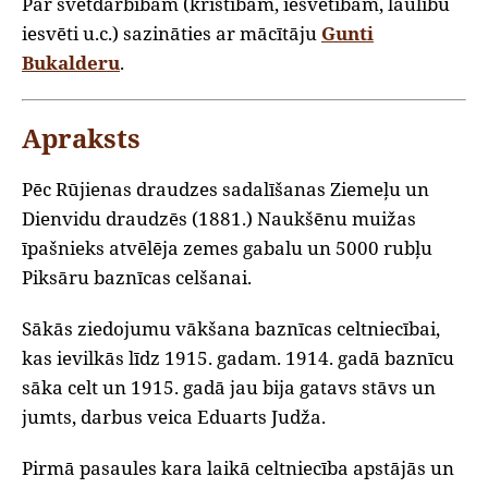
Par svētdarbībām (kristībām, iesvētībām, laulību
iesvēti u.c.) sazināties ar mācītāju
Gunti
Bukalderu
.
Apraksts
Pēc Rūjienas draudzes sadalīšanas Ziemeļu un
Dienvidu draudzēs (1881.) Naukšēnu muižas
īpašnieks atvēlēja zemes gabalu un 5000 rubļu
Piksāru baznīcas celšanai.
Sākās ziedojumu vākšana baznīcas celtniecībai,
kas ievilkās līdz 1915. gadam. 1914. gadā baznīcu
sāka celt un 1915. gadā jau bija gatavs stāvs un
jumts, darbus veica Eduarts Judža.
Pirmā pasaules kara laikā celtniecība apstājās un