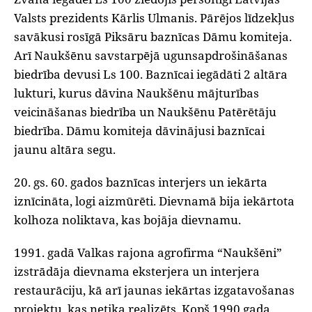
Valsts prezidents Kārlis Ulmanis. Pārējos līdzekļus
savākusi rosīgā Piksāru baznīcas Dāmu komiteja.
Arī Naukšēnu savstarpējā ugunsapdrošināšanas
biedrība devusi Ls 100. Baznīcai iegādāti 2 altāra
lukturi, kurus dāvina Naukšēnu mājturības
veicināšanas biedrība un Naukšēnu Patērētāju
biedrība. Dāmu komiteja dāvinājusi baznīcai
jaunu altāra segu.
20. gs. 60. gados baznīcas interjers un iekārta
iznīcināta, logi aizmūrēti. Dievnamā bija iekārtota
kolhoza noliktava, kas bojāja dievnamu.
1991. gadā Valkas rajona agrofirma “Naukšēni”
izstrādāja dievnama eksterjera un interjera
restaurāciju, kā arī jaunas iekārtas izgatavošanas
projektu, kas netika realizēts. Kopš 1990.gada,