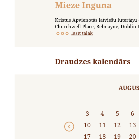
Mieze Inguna
Kristus Apvienotās latviešu luterāņu 
Churchwell Place, Belmayne, Dublin 
lasīt tālāk
Draudzes kalendārs
AUGUS
3
4
5
6
10
11
12
13
17
18
19
20