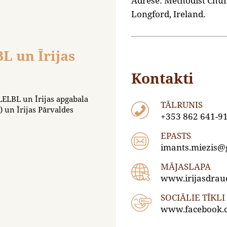
Adrese: Methodist Chur
Longford, Ireland.
L un Īrijas
Kontakti
LELBL un Īrijas apgabala
TĀLRUNIS
) un Īrijas Pārvaldes
+353 862 641-9
EPASTS
imants.miezis@
MĀJASLAPA
www.irijasdrau
SOCIĀLIE TĪKLI
www.facebook.