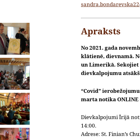
sandra.bondarevska2
Apraksts
No 2021. gada novem
klātienē, dievnamā. 
un Limerikā. Sekojiet
dievkalpojumu atsākšan
“Covid” ierobežojumu
marta notika ONLINE 
Dievkalpojumi Īrijā no
14:00.
Adrese: St. Finian’s Ch