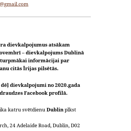
2@gmail.com
bra dievkalpojumus atsākam
Novembrī – dievkalpojums Dublinā
 turpmākai informācijai par
u citās Īrijas pilsētās.
 dēļ dievkalpojumi no 2020.gada
draudzes Facebook profilā.
tika katru svētdienu
Dublin
plkst
urch, 24 Adelaide Road, Dublin, D02