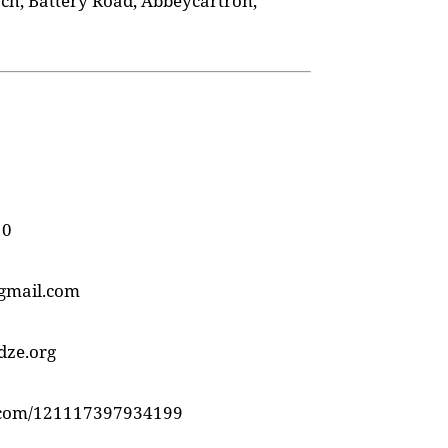
ch, Battery Road, Abbeycartron,
10
gmail.com
dze.org
com/121117397934199