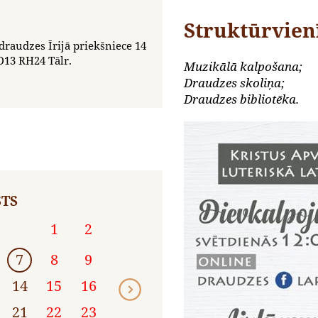
Struktūrvien
draudzes Īrijā priekšniece 14
D13 RH24 Tālr.
Muzikālā kalpošana;
Draudzes skoliņa;
Draudzes bibliotēka.
TS
1
2
7
8
9
14
15
16
21
22
23