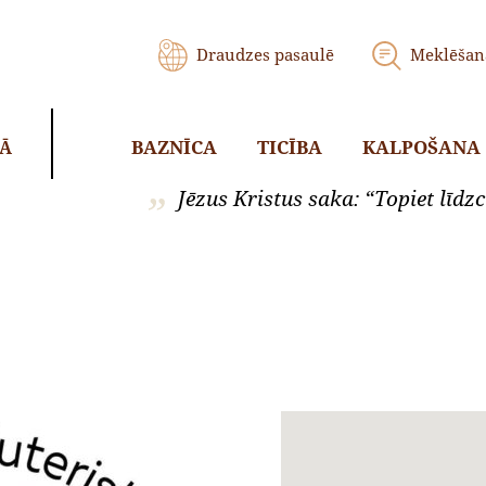
Draudzes pasaulē
Meklēšan
BAZNĪCA
TICĪBA
KALPOŠANA
KĀ
Jēzus Kristus saka: “Topiet līdzci