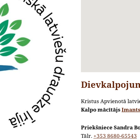
Dievkalpoju
Kristus Apvienotā latvie
Kalpo mācītājs
Imants
Priekšniece Sandra B
Tālr.
+353 8680-65543