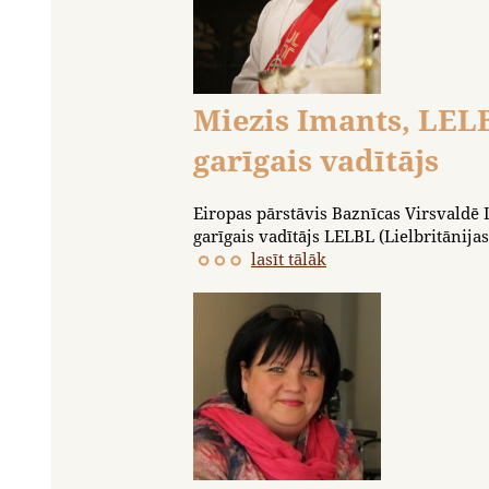
Miezis Imants, LELB
garīgais vadītājs
Eiropas pārstāvis Baznīcas Virsvaldē 
garīgais vadītājs LELBL (Lielbritānijas
lasīt tālāk