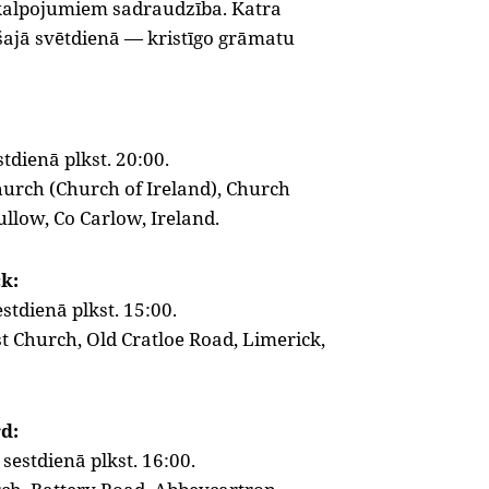
vkalpojumiem sadraudzība. Katra
ajā svētdienā — kristīgo grāmatu
tdienā plkst. 20:00.
hurch (Church of Ireland), Church
ullow, Co Carlow, Ireland.
k:
stdienā plkst. 15:00.
t Church, Old Cratloe Road, Limerick,
d:
sestdienā plkst. 16:00.