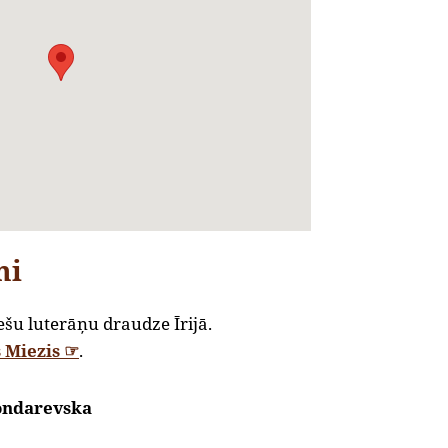
mi
šu luterāņu draudze ­Īrijā.
 Miezis ☞
.
ondarevska