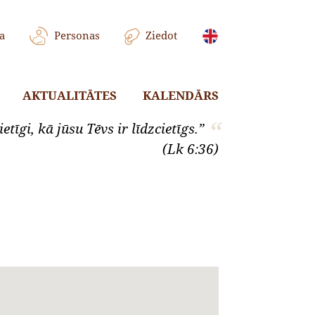
a
Personas
Ziedot
AKTUALITĀTES
KALENDĀRS
etīgi, kā jūsu Tēvs ir līdzcietīgs.”
(Lk 6:36)