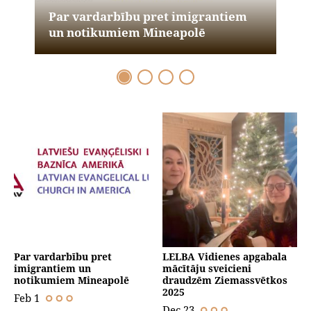
LELBA Vidienes apgabala mācītāju
Par vardarbību pret imigrantiem
sveicieni draudzēm Ziemassvētkos
Dievkalpojumi Ziemassvētkos, gada
Par vardarbību pret imigrantiem
Denveras draudze meklē mācītāju
un notikumiem Mineapolē
2025
nogalē / jaunā gada sākumā
Denveras draudze meklē mācītāju
un notikumiem Mineapolē
Par vardarbību pret
LELBA Vidienes apgabala
imigrantiem un
mācītāju sveicieni
notikumiem Mineapolē
draudzēm Ziemassvētkos
2025
Feb 1
Dec 23