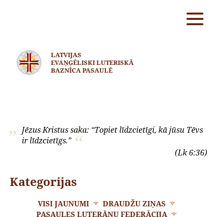
LATVIJAS
EVAŅĢĒLISKI LUTERISKĀ
BAZNĪCA PASAULĒ
Jēzus Kristus saka: “Topiet līdzcietīgi, kā jūsu Tēvs
ir līdzcietīgs.”
(Lk 6:36)
Kategorijas
VISI JAUNUMI
DRAUDŽU ZIŅAS
PASAULES LUTERĀŅU FEDERĀCIJA