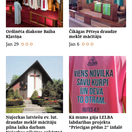
Ordinēta diakone Baiba
Čikāgas Pēteŗa draudze
Kļaviņa
meklē mācītāju
Jan 29
Jan 6
Ņujorkas latviešu ev. lut.
Kā mums gāja LELBA
draudze meklē mācītāju
labdarības projekta
pilna laika darbam
“Priecīgas pēdas 2” izdalē