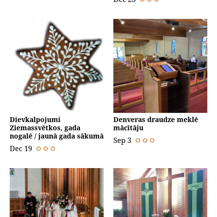
Dievkalpojumi
Denveras draudze meklē
Ziemassvētkos, gada
mācītāju
nogalē / jaunā gada sākumā
Sep 3
Dec 19