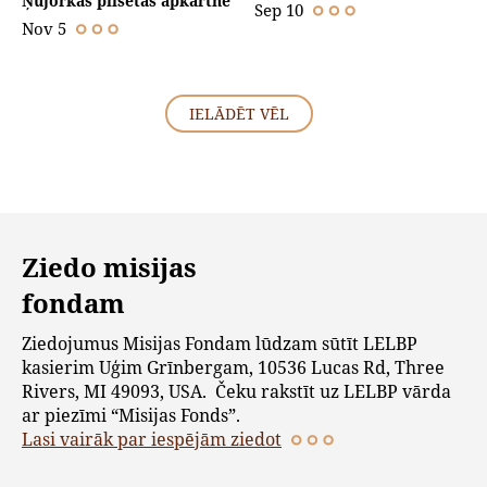
Ņujorkas pilsētas apkārtnē
Sep 10
Nov 5
IELĀDĒT VĒL
Ziedo misijas
fondam
Ziedojumus Misijas Fondam lūdzam sūtīt LELBP
kasierim Uģim Grīnbergam, 10536 Lucas Rd, Three
Rivers, MI 49093, USA. Čeku rakstīt uz LELBP vārda
ar piezīmi “Misijas Fonds”.
Lasi vairāk par iespējām ziedot