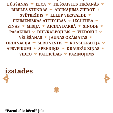
LŪGŠANAS
ELCA
TIEŠSAISTES TIKŠANĀS
BĪBELES STUNDAS
AICINĀJUMS ZIEDOT
SVĒTBRĪDIS
LELBP VIRSVALDE
EKUMENISKĀS ATTIECĪBAS
IZGLĪTĪBA
ZIŅAS
MISIJA
AICINA DARBĀ
SINODE
PASĀKUMI
DIEVKALPOJUMS
VIEDOKĻI
VĒLĒŠANAS
JAUNAS GRĀMATAS
ORDINĀCIJA
SĒRU VĒSTIS
KONSEKRĀCIJA
APSVEIKUMI
SPREDIĶIS
DRAUDŽU ZIŅAS
VIDEO
PATEICĪBAS
PAZIŅOJUMS
izstādes
“Pazudušie bērni” jeb Kapseļu ielas
“Pazudušie bērni” jeb Kapseļu ielas
“Pazudušie bērni” jeb Kapseļu ielas
aprūpes centra bērnu portreti
aprūpes centra bērnu portreti
aprūpes centra bērnu portreti
“Pazudušie bērni” jeb