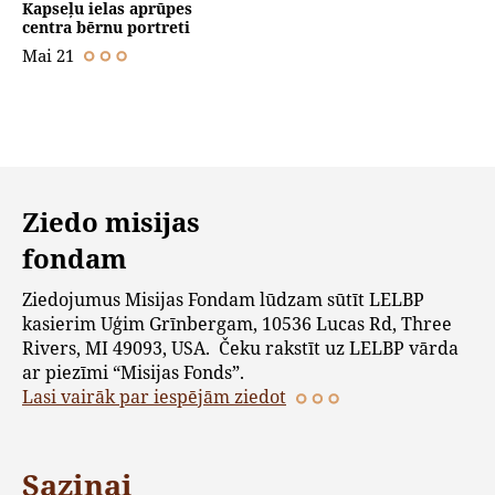
Kapseļu ielas aprūpes
centra bērnu portreti
Mai 21
Ziedo misijas
fondam
Ziedojumus Misijas Fondam lūdzam sūtīt LELBP
kasierim Uģim Grīnbergam, 10536 Lucas Rd, Three
Rivers, MI 49093, USA. Čeku rakstīt uz LELBP vārda
ar piezīmi “Misijas Fonds”.
Lasi vairāk par iespējām ziedot
Saziņai