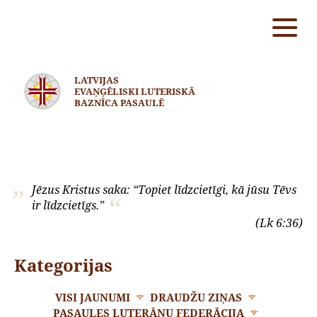
LATVIJAS
EVAŅĢĒLISKI LUTERISKĀ
BAZNĪCA PASAULĒ
Jēzus Kristus saka: “Topiet līdzcietīgi, kā jūsu Tēvs
ir līdzcietīgs.”
(Lk 6:36)
Kategorijas
VISI JAUNUMI
DRAUDŽU ZIŅAS
PASAULES LUTERĀŅU FEDERĀCIJA