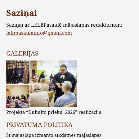
Saziņai
Saziņai ar LELBPasaulē mājaslapas redaktoriem:
lelbpasauleinfo@gmail.com
GALERIJAS
Projekta “Dubulto prieku–2026” realizācija
PRIVĀTUMA POLITIKA
Šī mājaslapa izmanto sīkdatnes mājaslapas