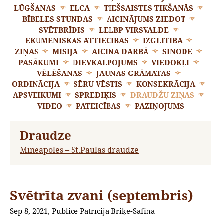
LŪGŠANAS
ELCA
TIEŠSAISTES TIKŠANĀS
BĪBELES STUNDAS
AICINĀJUMS ZIEDOT
SVĒTBRĪDIS
LELBP VIRSVALDE
EKUMENISKĀS ATTIECĪBAS
IZGLĪTĪBA
ZIŅAS
MISIJA
AICINA DARBĀ
SINODE
PASĀKUMI
DIEVKALPOJUMS
VIEDOKĻI
VĒLĒŠANAS
JAUNAS GRĀMATAS
ORDINĀCIJA
SĒRU VĒSTIS
KONSEKRĀCIJA
APSVEIKUMI
SPREDIĶIS
DRAUDŽU ZIŅAS
VIDEO
PATEICĪBAS
PAZIŅOJUMS
Draudze
Mineapoles – St.Paulas draudze
Svētrīta zvani (septembris)
Sep 8, 2021, Publicē Patrīcija Briķe-Safina