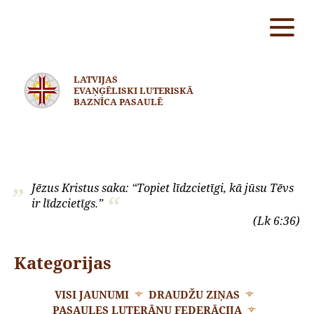
LATVIJAS
EVAŅĢĒLISKI LUTERISKĀ
BAZNĪCA PASAULĒ
Jēzus Kristus saka: “Topiet līdzcietīgi, kā jūsu Tēvs
ir līdzcietīgs.”
(Lk 6:36)
Kategorijas
VISI JAUNUMI
DRAUDŽU ZIŅAS
PASAULES LUTERĀŅU FEDERĀCIJA