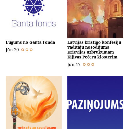
Lūgums no Ganta Fonda
Latvijas kristīgo konfesiju
vadītāju nosodījums
Jūn 20
Krievijas uzbrukumam
Kijivas Pečeru klosterim
Jūn 17