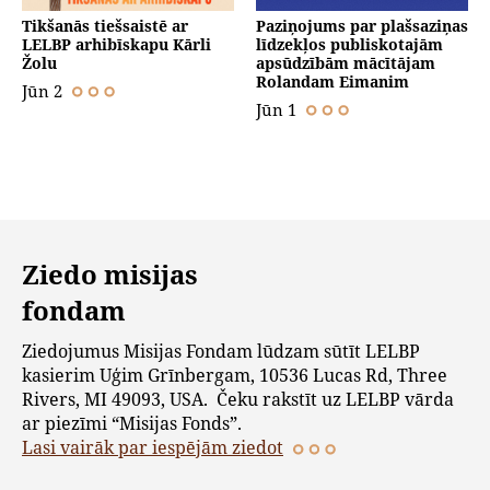
Tikšanās tiešsaistē ar
Paziņojums par plašsaziņas
LELBP arhibīskapu Kārli
līdzekļos publiskotajām
Žolu
apsūdzībām mācītājam
Rolandam Eimanim
Jūn 2
Jūn 1
Ziedo misijas
fondam
Ziedojumus Misijas Fondam lūdzam sūtīt LELBP
kasierim Uģim Grīnbergam, 10536 Lucas Rd, Three
Rivers, MI 49093, USA. Čeku rakstīt uz LELBP vārda
ar piezīmi “Misijas Fonds”.
Lasi vairāk par iespējām ziedot