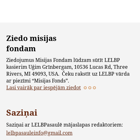
Ziedo misijas
fondam
Ziedojumus Misijas Fondam lūdzam sūtīt LELBP
kasierim Uģim Grīnbergam, 10536 Lucas Rd, Three
Rivers, MI 49093, USA. Čeku rakstīt uz LELBP vārda
ar piezīmi “Misijas Fonds”.
Lasi vairāk par iespējām ziedot
Saziņai
Saziņai ar LELBPasaulē mājaslapas redaktoriem:
lelbpasauleinfo@gmail.com