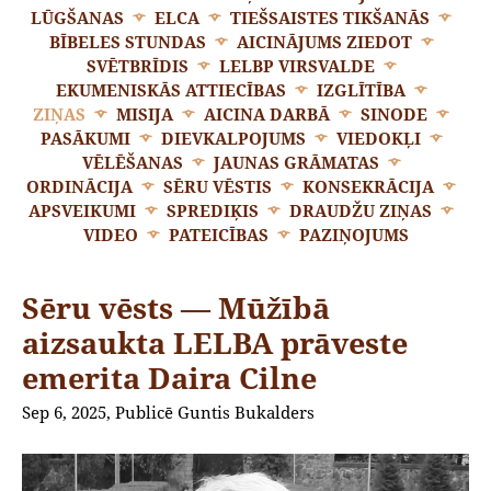
LŪGŠANAS
ELCA
TIEŠSAISTES TIKŠANĀS
BĪBELES STUNDAS
AICINĀJUMS ZIEDOT
SVĒTBRĪDIS
LELBP VIRSVALDE
EKUMENISKĀS ATTIECĪBAS
IZGLĪTĪBA
ZIŅAS
MISIJA
AICINA DARBĀ
SINODE
PASĀKUMI
DIEVKALPOJUMS
VIEDOKĻI
VĒLĒŠANAS
JAUNAS GRĀMATAS
ORDINĀCIJA
SĒRU VĒSTIS
KONSEKRĀCIJA
APSVEIKUMI
SPREDIĶIS
DRAUDŽU ZIŅAS
VIDEO
PATEICĪBAS
PAZIŅOJUMS
Sēru vēsts — Mūžībā
aizsaukta LELBA prāveste
emerita Daira Cilne
Sep 6, 2025, Publicē Guntis Bukalders