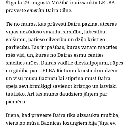
Šī gada 29. augustā Mūžībā ir aizsaukta LELBA
prāveste
emerita
Daira Cilne.
Tie no mums, kas prāvesti Dairu pazina, atceras
viņas nezūdošo smaidu, sirsnību, labestību,
gaišumu, patieso cilvēcību un dziļo kristīgo
pārliecību. Tās ir īpašības, kuras varam mācīties
mēs visi, un, kuras no Dairas esmu centies
smelties arī es. Dairas vadītie dievkalpojumi, rūpes
un gādība par LELBA Rietumu krasta draudzēm
un visu mūsu Baznīcu lai stiprina mūs! Daira
spēja sevī brīnišķīgi savienot kristīgo un latviski
tautisko. Arī tas mums daudziem jāņem par
piemēru.
Dienā, kad prāveste Daira tika aizsaukta mūžībā,
viens no mūsu Baznīcas lozungiem bija Jāņa ev.