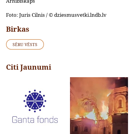
Arhibīskaps
Foto: Juris Cilnis / © dziesmusvetki.lndb.lv
Birkas
SĒRU VĒSTS
Citi Jaunumi