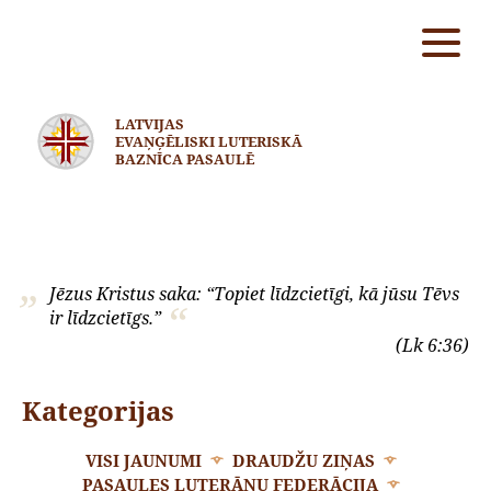
LATVIJAS
EVAŅĢĒLISKI LUTERISKĀ
BAZNĪCA PASAULĒ
Jēzus Kristus saka: “Topiet līdzcietīgi, kā jūsu Tēvs
ir līdzcietīgs.”
(Lk 6:36)
Kategorijas
VISI JAUNUMI
DRAUDŽU ZIŅAS
PASAULES LUTERĀŅU FEDERĀCIJA