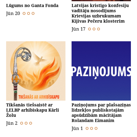
Lūgums no Ganta Fonda
Latvijas kristīgo konfesiju
vadītāju nosodījums
Jūn 20
Krievijas uzbrukumam
Kijivas Pečeru klosterim
Jūn 17
Tikšanās tiešsaistē ar
Paziņojums par plašsaziņas
LELBP arhibīskapu Kārli
līdzekļos publiskotajām
Žolu
apsūdzībām mācītājam
Rolandam Eimanim
Jūn 2
Jūn 1