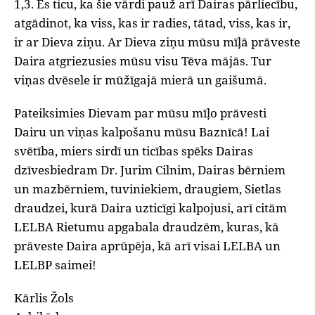
1,3. Es ticu, ka šie vārdi pauž arī Dairas pārliecību,
atgādinot, ka viss, kas ir radies, tātad, viss, kas ir,
ir ar Dieva ziņu. Ar Dieva ziņu mūsu mīļā prāveste
Daira atgriezusies mūsu visu Tēva mājās. Tur
viņas dvēsele ir mūžīgajā mierā un gaišumā.
Pateiksimies Dievam par mūsu mīļo prāvesti
Dairu un viņas kalpošanu mūsu Baznīcā! Lai
svētība, miers sirdī un ticības spēks Dairas
dzīvesbiedram Dr. Jurim Cilnim, Dairas bērniem
un mazbērniem, tuviniekiem, draugiem, Sietlas
draudzei, kurā Daira uzticīgi kalpojusi, arī citām
LELBA Rietumu apgabala draudzēm, kuras, kā
prāveste Daira aprūpēja, kā arī visai LELBA un
LELBP saimei!
Kārlis Žols