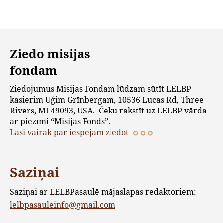
Ziedo misijas
fondam
Ziedojumus Misijas Fondam lūdzam sūtīt LELBP
kasierim Uģim Grīnbergam, 10536 Lucas Rd, Three
Rivers, MI 49093, USA. Čeku rakstīt uz LELBP vārda
ar piezīmi “Misijas Fonds”.
Lasi vairāk par iespējām ziedot
Saziņai
Saziņai ar LELBPasaulē mājaslapas redaktoriem:
lelbpasauleinfo@gmail.com