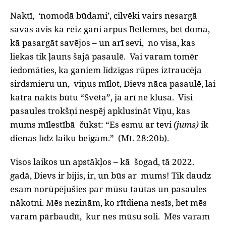
Naktī,
‘nomodā būdami’, cilvēki vairs nesargā
savas avis kā reiz gani ārpus Betlēmes, bet domā,
kā pasargāt savējos – un arī sevi,
no visa, kas
liekas tik ļauns šajā pasaulē.
Vai varam tomēr
iedomāties, ka ganiem līdzīgas rūpes iztraucēja
sirdsmieru un,
viņus mīlot, Dievs nāca pasaulē, lai
katra nakts būtu “Svēta”, ja arī ne klusa.
Visi
pasaules trokšņi nespēj apklusināt Viņu, kas
mums mīlestībā
čukst: “Es esmu ar tevi
(jums)
ik
dienas līdz laiku beigām.”
(Mt. 28:20b).
Visos laikos un apstākļos – kā
šogad, tā 2022.
gadā, Dievs ir bijis, ir, un būs ar
mums! Tik daudz
esam norūpējušies par mūsu tautas un pasaules
nākotni. Mēs nezinām, ko rītdiena nesīs, bet mēs
varam pārbaudīt,
kur nes mūsu soli.
Mēs varam