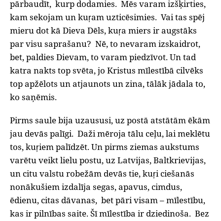
pārbaudīt,
kurp dodamies.
Mēs varam izšķirties,
kam sekojam un kuŗam uzticēsimies.
Vai tas spēj
mieru dot kā Dieva Dēls, kuŗa miers ir augstāks
par visu saprašanu?
Nē, to nevaram izskaidrot,
bet, paldies Dievam, to varam piedzīvot. Un tad
katra nakts top svēta, jo Kristus mīlestībā cilvēks
top apžēlots un atjaunots un zina, tālāk jādala to,
ko saņēmis.
Pirms saule bija uzaususi, uz postā atstātām ēkām
jau devās palīgi.
Daži mēroja tālu ceļu, lai meklētu
tos, kuŗiem palīdzēt. Un pirms ziemas aukstums
varētu veikt lielu postu, uz Latvijas, Baltkrievijas,
un citu valstu robežām devās tie, kuŗi ciešanās
nonākušiem izdalīja segas, apavus, cimdus,
ēdienu, citas dāvanas,
bet pāri visam –
mīlestību,
kas ir pilnības saite. Šī mīlestība ir dziedinoša.
Bez