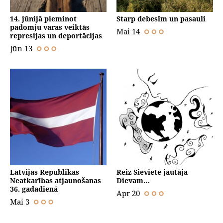
14. jūnijā pieminot
Starp debesīm un pasauli
padomju varas veiktās
Mai 14
represijas un deportācijas
Jūn 13
Latvijas Republikas
Reiz Sieviete jautāja
Neatkarības atjaunošanas
Dievam…
36. gadadienā
Apr 20
Mai 3