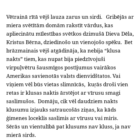
Vētrainā rītā vējš lauza zarus un sirdi.
Gribējās ar
miera svētītām domām rakstīt vārdus, kas
apliecinātu mīlestības svētkos dzimušā Dieva Dēla,
Kristus Bērna, dziedinošo un vienojošo spēku.
Bet
brāzmainais vējš atgādināja, ka nebija “klusa
nakts” tiem, kas nupat bija piedzīvojuši
virpuļvētru šausmīgos postījumus vairākos
Amerikas savienotās valsts dienvidštatos. Vai
viņiem vēl būs vietas slimnīcās,
kuŗās droši vien
retas ir klusas naktis ārstējot ar vīrusu smagi
saslimušos.
Domāju, cik vēl daudziem nakts
klusumu izjauks satraucošās ziņas, ka kāds
ģimenes loceklis saslimis ar vīrusu vai miris.
Sērās un vientulībā pat klusums nav kluss, ja nav
mierā sirds.