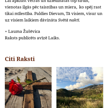
Lai apklust vētras un dziedinātas top sirdis,
vienotas ilgās pēc taisnības un miera,
ko spēj rast
tikai mīlestība. Paldies Dievam, Tā visiem, visur un
uz visiem laikiem dāvināta
Svētā naktī.
+ Lauma Žušēvica
Raksts publicēts avīzē Laiks.
Citi Raksti