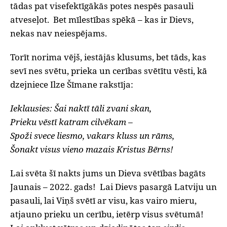
tādas pat visefektīgākās potes nespēs pasauli
atveseļot.
Bet mīlestības spēkā – kas ir Dievs,
nekas nav neiespējams.
Torīt norima vējš, iestājās klusums, bet tāds, kas
sevī nes svētu, prieka un cerības svētītu vēsti, kā
dzejniece Ilze Šīmane rakstīja:
Ieklausies: Šai naktī tāli zvani skan,
Prieku vēstī katram cilvēkam –
Spoži svece liesmo, vakars kluss un rāms,
Šonakt visus vieno mazais Kristus Bērns!
Lai svēta šī nakts jums un Dieva svētības bagāts
Jaunais
–
2022. gads!
Lai Dievs pasargā Latviju un
pasauli, lai Viņš svētī ar visu, kas vairo mieru,
atjauno prieku un cerību, ietērp visus svētumā!