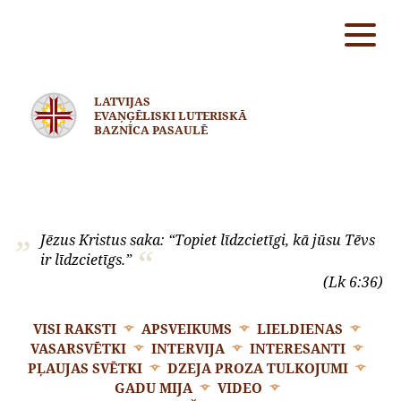
LATVIJAS
EVAŅĢĒLISKI LUTERISKĀ
BAZNĪCA PASAULĒ
Jēzus Kristus saka: “Topiet līdzcietīgi, kā jūsu Tēvs
ir līdzcietīgs.”
(Lk 6:36)
VISI RAKSTI
APSVEIKUMS
LIELDIENAS
VASARSVĒTKI
INTERVIJA
INTERESANTI
PĻAUJAS SVĒTKI
DZEJA PROZA TULKOJUMI
GADU MIJA
VIDEO