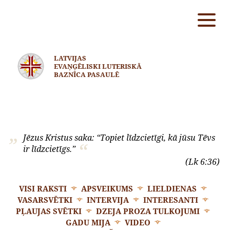
LATVIJAS
EVAŅĢĒLISKI LUTERISKĀ
BAZNĪCA PASAULĒ
Jēzus Kristus saka: “Topiet līdzcietīgi, kā jūsu Tēvs
ir līdzcietīgs.”
(Lk 6:36)
VISI RAKSTI
APSVEIKUMS
LIELDIENAS
VASARSVĒTKI
INTERVIJA
INTERESANTI
PĻAUJAS SVĒTKI
DZEJA PROZA TULKOJUMI
GADU MIJA
VIDEO