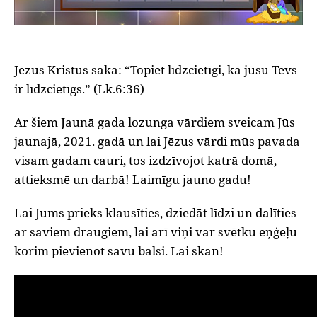
Jēzus Kristus saka: “Topiet līdzcietīgi, kā jūsu Tēvs
ir līdzcietīgs.” (Lk.6:36)
Ar šiem Jaunā gada lozunga vārdiem sveicam Jūs
jaunajā, 2021. gadā un lai Jēzus vārdi mūs pavada
visam gadam cauri, tos izdzīvojot katrā domā,
attieksmē un darbā! Laimīgu jauno gadu!
Lai Jums prieks klausīties, dziedāt līdzi un dalīties
ar saviem draugiem, lai arī viņi var svētku eņģeļu
korim pievienot savu balsi. Lai skan!