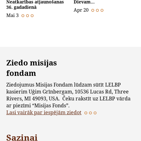
Neatkarības atjaunošanas
Dievam…
36. gadadienā
Apr 20
Mai 3
Ziedo misijas
fondam
Ziedojumus Misijas Fondam lūdzam sūtīt LELBP
kasierim Uģim Grīnbergam, 10536 Lucas Rd, Three
Rivers, MI 49093, USA. Čeku rakstīt uz LELBP vārda
ar piezīmi “Misijas Fonds”.
Lasi vairāk par iespējām ziedot
Saziņai