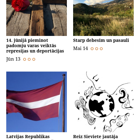
14. jūnijā pieminot
Starp debesīm un pasauli
padomju varas veiktās
Mai 14
represijas un deportācijas
Jūn 13
Latvijas Republikas
Reiz Sieviete jautāja