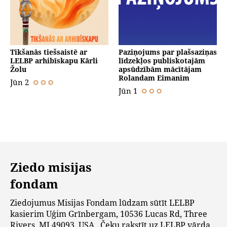
Tikšanās tiešsaistē ar
Paziņojums par plašsaziņas
LELBP arhibīskapu Kārli
līdzekļos publiskotajām
Žolu
apsūdzībām mācītājam
Rolandam Eimanim
Jūn 2
Jūn 1
Ziedo misijas
fondam
Ziedojumus Misijas Fondam lūdzam sūtīt LELBP
kasierim Uģim Grīnbergam, 10536 Lucas Rd, Three
Rivers, MI 49093, USA. Čeku rakstīt uz LELBP vārda