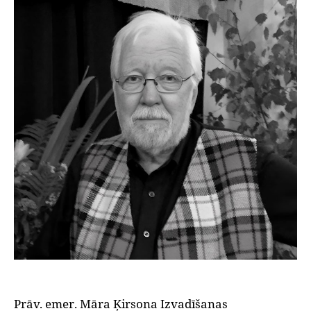
Prāv. emer. Māra Ķirsona Izvadīšanas