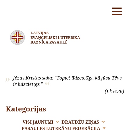
LATVIJAS
EVAŅĢĒLISKI LUTERISKĀ
BAZNĪCA PASAULĒ
Jēzus Kristus saka: “Topiet līdzcietīgi, kā jūsu Tēvs
ir līdzcietīgs.”
(Lk 6:36)
Kategorijas
VISI JAUNUMI
DRAUDŽU ZIŅAS
PASAULES LUTERĀŅU FEDERĀCIJA