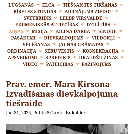
LŪGŠANAS
ELCA
TIEŠSAISTES TIKŠANĀS
BĪBELES STUNDAS
AICINĀJUMS ZIEDOT
SVĒTBRĪDIS
LELBP VIRSVALDE
EKUMENISKĀS ATTIECĪBAS
IZGLĪTĪBA
ZIŅAS
MISIJA
AICINA DARBĀ
SINODE
PASĀKUMI
DIEVKALPOJUMS
VIEDOKĻI
VĒLĒŠANAS
JAUNAS GRĀMATAS
ORDINĀCIJA
SĒRU VĒSTIS
KONSEKRĀCIJA
APSVEIKUMI
SPREDIĶIS
DRAUDŽU ZIŅAS
VIDEO
PATEICĪBAS
PAZIŅOJUMS
Prāv. emer. Māra Ķirsona
Izvadīšanas dievkalpojuma
tiešraide
Jan 31, 2025, Publicē Guntis Bukalders