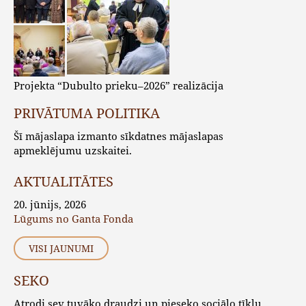
Projekta “Dubulto prieku–2026” realizācija
PRIVĀTUMA POLITIKA
Šī mājaslapa izmanto sīkdatnes mājaslapas
apmeklējumu uzskaitei.
AKTUALITĀTES
20. jūnijs, 2026
Lūgums no Ganta Fonda
VISI JAUNUMI
SEKO
Atrodi sev tuvāko draudzi un pieseko sociālo tīklu