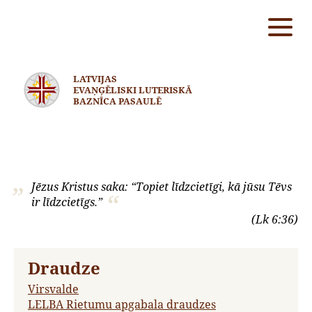
LATVIJAS
EVAŅĢĒLISKI LUTERISKĀ
BAZNĪCA PASAULĒ
Jēzus Kristus saka: “Topiet līdzcietīgi, kā jūsu Tēvs
ir līdzcietīgs.”
(Lk 6:36)
Draudze
Virsvalde
LELBA Rietumu apgabala draudzes