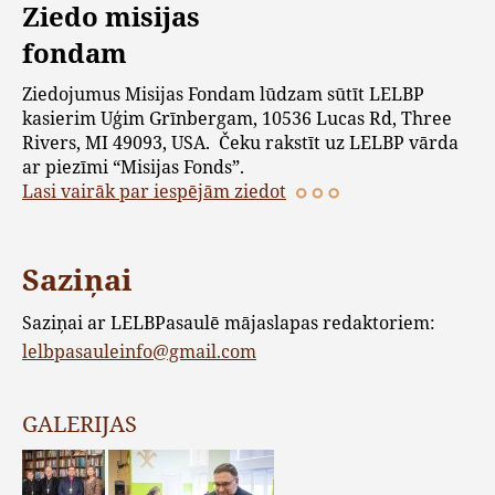
Ziedo misijas
fondam
Ziedojumus Misijas Fondam lūdzam sūtīt LELBP
kasierim Uģim Grīnbergam, 10536 Lucas Rd, Three
Rivers, MI 49093, USA. Čeku rakstīt uz LELBP vārda
ar piezīmi “Misijas Fonds”.
Lasi vairāk par iespējām ziedot
Saziņai
Saziņai ar LELBPasaulē mājaslapas redaktoriem:
lelbpasauleinfo@gmail.com
GALERIJAS