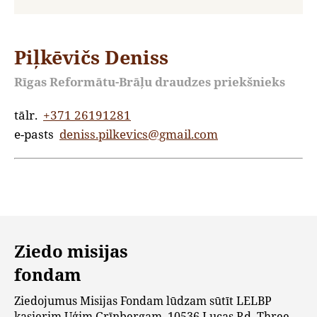
Piļkēvičs Deniss
Rīgas Reformātu-Brāļu draudzes priekšnieks
tālr.
+371 26191281
e-pasts
deniss.pilkevics@gmail.com
Ziedo misijas
fondam
Ziedojumus Misijas Fondam lūdzam sūtīt LELBP
kasierim Uģim Grīnbergam, 10536 Lucas Rd, Three