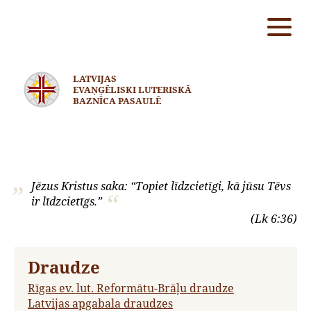
LATVIJAS
EVAŅĢĒLISKI LUTERISKĀ
BAZNĪCA PASAULĒ
Jēzus Kristus saka: “Topiet līdzcietīgi, kā jūsu Tēvs
ir līdzcietīgs.”
(Lk 6:36)
Draudze
Rīgas ev. lut. Reformātu-Brāļu draudze
Latvijas apgabala draudzes