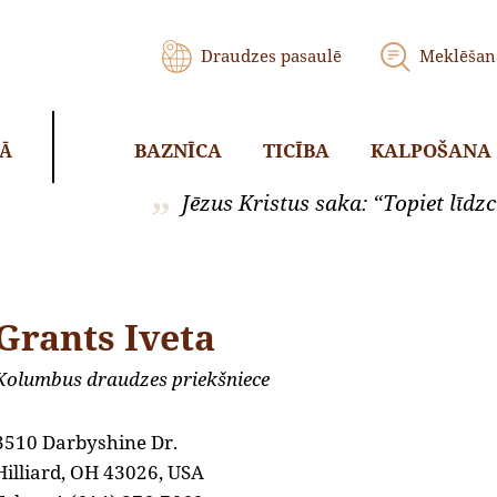
Draudzes pasaulē
Meklēšan
BAZNĪCA
TICĪBA
KALPOŠANA
KĀ
Jēzus Kristus saka: “Topiet līdzci
Grants Iveta
Kolumbus draudzes priekšniece
3510 Darbyshine Dr.
Hilliard, OH 43026, USA