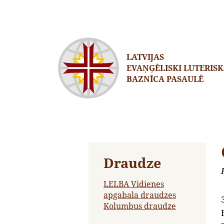
LATVIJAS
EVAŅĢĒLISKI LUTERIS
BAZNĪCA PASAULĒ
Draudze
LELBA Vidienes
apgabala draudzes
Kolumbus draudze