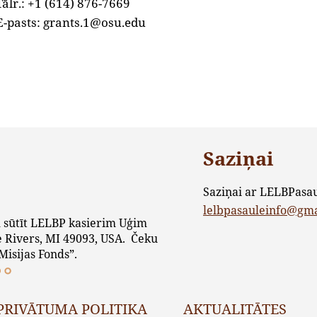
Tālr.: +1 (614) 876-7669
E-pasts: grants.1@osu.edu
Saziņai
Saziņai ar LELBPasa
lelbpasauleinfo@gm
 sūtīt LELBP kasierim Uģim
 Rivers, MI 49093, USA. Čeku
Misijas Fonds”.
PRIVĀTUMA POLITIKA
AKTUALITĀTES