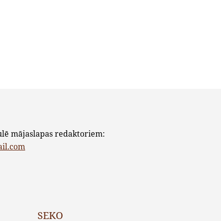
ulē mājaslapas redaktoriem:
ail.com
SEKO