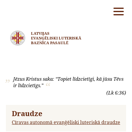
LATVIJAS
EVAŅĢĒLISKI LUTERISKĀ
BAZNĪCA PASAULĒ
Jēzus Kristus saka: “Topiet līdzcietīgi, kā jūsu Tēvs
ir līdzcietīgs.”
(Lk 6:36)
Draudze
Cīravas autonomā evaņģēliski luteriskā draudze