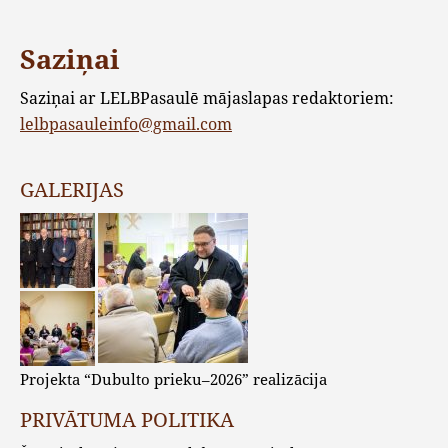
Saziņai
Saziņai ar LELBPasaulē mājaslapas redaktoriem:
lelbpasauleinfo@gmail.com
GALERIJAS
Projekta “Dubulto prieku–2026” realizācija
PRIVĀTUMA POLITIKA