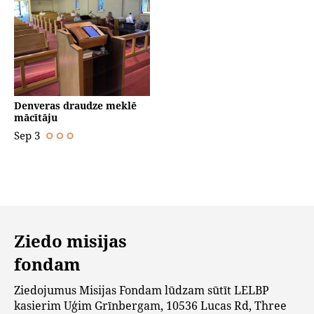
Denveras draudze meklē
mācītāju
Sep 3
Ziedo misijas
fondam
Ziedojumus Misijas Fondam lūdzam sūtīt LELBP
kasierim Uģim Grīnbergam, 10536 Lucas Rd, Three