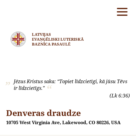
LATVIJAS
EVAŅĢĒLISKI LUTERISKĀ
BAZNĪCA PASAULĒ
Jēzus Kristus saka: “Topiet līdzcietīgi, kā jūsu Tēvs
ir līdzcietīgs.”
(Lk 6:36)
Denveras draudze
10705 West Virginia Ave, Lakewood, CO 80226, USA