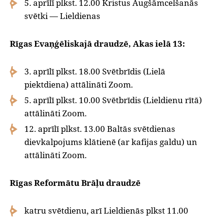
5. aprīlī plkst. 12.00 Kristus Augšāmcelšanās
svētki — Lieldienas
Rīgas Evaņģēliskajā draudzē, Akas ielā 13:
3. aprīlī plkst. 18.00 Svētbrīdis (Lielā
piektdiena) attālināti Zoom.
5. aprīlī plkst. 10.00 Svētbrīdis (Lieldienu rītā)
attālināti Zoom.
12. aprīlī plkst. 13.00 Baltās svētdienas
dievkalpojums klātienē (ar kafijas galdu) un
attālināti Zoom.
Rīgas Reformātu Brāļu draudzē
katru svētdienu, arī Lieldienās plkst 11.00