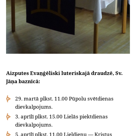
Aizputes Evaņģēliski luteriskajā draudzē, Sv.
Jāņa baznīcā:
29. martā plkst. 11.00 Pūpolu svētdienas
dievkalpojums.
3. aprīlī plkst. 15.00 Lielās piektdienas
dievkalpojums.
5. aprīlī plkst. 11.00 Lieldienu — Kristus