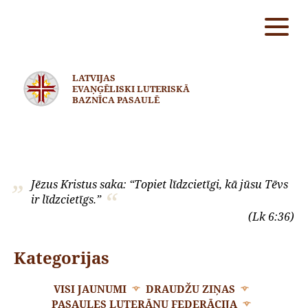
LATVIJAS
EVAŅĢĒLISKI LUTERISKĀ
BAZNĪCA PASAULĒ
Jēzus Kristus saka: “Topiet līdzcietīgi, kā jūsu Tēvs
ir līdzcietīgs.”
(Lk 6:36)
Kategorijas
VISI JAUNUMI
DRAUDŽU ZIŅAS
PASAULES LUTERĀŅU FEDERĀCIJA