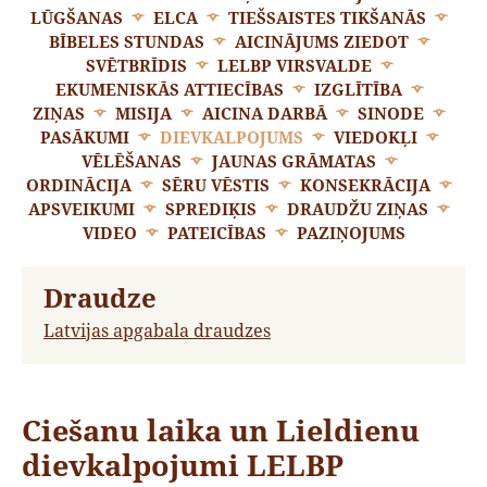
LŪGŠANAS
ELCA
TIEŠSAISTES TIKŠANĀS
BĪBELES STUNDAS
AICINĀJUMS ZIEDOT
SVĒTBRĪDIS
LELBP VIRSVALDE
EKUMENISKĀS ATTIECĪBAS
IZGLĪTĪBA
ZIŅAS
MISIJA
AICINA DARBĀ
SINODE
PASĀKUMI
DIEVKALPOJUMS
VIEDOKĻI
VĒLĒŠANAS
JAUNAS GRĀMATAS
ORDINĀCIJA
SĒRU VĒSTIS
KONSEKRĀCIJA
APSVEIKUMI
SPREDIĶIS
DRAUDŽU ZIŅAS
VIDEO
PATEICĪBAS
PAZIŅOJUMS
Draudze
Latvijas apgabala draudzes
Ciešanu laika un Lieldienu
dievkalpojumi LELBP