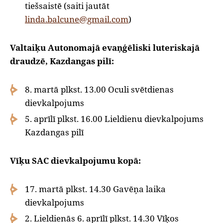
tiešsaistē (saiti jautāt
linda.balcune@gmail.com
)
Valtaiķu Autonomajā evaņģēliski luteriskajā
draudzē, Kazdangas pilī:
8. martā plkst. 13.00 Oculi svētdienas
dievkalpojums
5. aprīlī plkst. 16.00 Lieldienu dievkalpojums
Kazdangas pilī
Vīķu SAC dievkalpojumu kopā:
17. martā plkst. 14.30 Gavēņa laika
dievkalpojums
2. Lieldienās 6. aprīlī plkst. 14.30 Vīķos