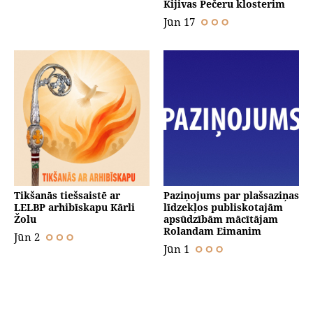
Kijivas Pečeru klosterim
Jūn 17
Tikšanās tiešsaistē ar
Paziņojums par plašsaziņas
LELBP arhibīskapu Kārli
līdzekļos publiskotajām
Žolu
apsūdzībām mācītājam
Rolandam Eimanim
Jūn 2
Jūn 1