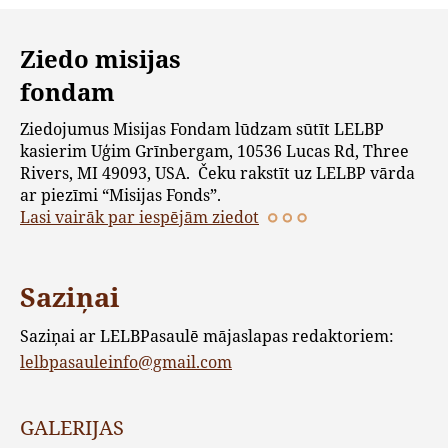
Ziedo misijas
fondam
Ziedojumus Misijas Fondam lūdzam sūtīt LELBP
kasierim Uģim Grīnbergam, 10536 Lucas Rd, Three
Rivers, MI 49093, USA. Čeku rakstīt uz LELBP vārda
ar piezīmi “Misijas Fonds”.
Lasi vairāk par iespējām ziedot
Saziņai
Saziņai ar LELBPasaulē mājaslapas redaktoriem:
lelbpasauleinfo@gmail.com
GALERIJAS