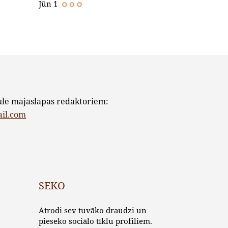
Jūn 1
ulē mājaslapas redaktoriem:
ail.com
SEKO
Atrodi sev tuvāko draudzi un
pieseko sociālo tīklu profiliem.