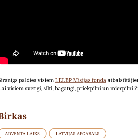
Sirsnīgs paldies visiem
LELBP Misijas fonda
atbalstītāji
Lai visiem svētīgi, silti, bagātīgi, priekpilni un mierpilni
Birkas
ADVENTA LAIKS
LATVIJAS APGABALS