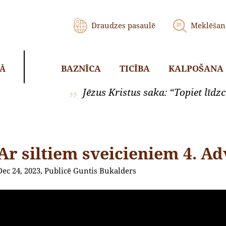
Draudzes pasaulē
Meklēšan
BAZNĪCA
TICĪBA
KALPOŠANA
KĀ
Jēzus Kristus saka: “Topiet līdzci
Ar siltiem sveicieniem 4. A
Dec 24, 2023, Publicē Guntis Bukalders