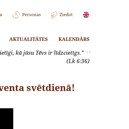
a
Personas
Ziedot
AKTUALITĀTES
KALENDĀRS
etīgi, kā jūsu Tēvs ir līdzcietīgs.”
(Lk 6:36)
dventa svētdienā!