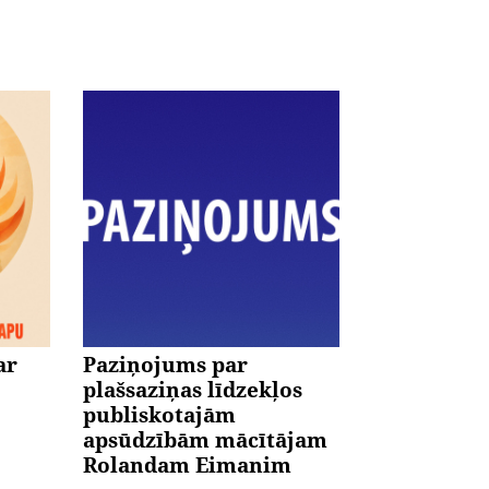
ar
Paziņojums par
plašsaziņas līdzekļos
publiskotajām
apsūdzībām mācītājam
Rolandam Eimanim