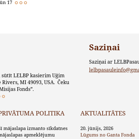
Jūn 17
Saziņai
Saziņai ar LELBPasa
lelbpasauleinfo@gm
 sūtīt LELBP kasierim Uģim
 Rivers, MI 49093, USA. Čeku
Misijas Fonds”.
PRIVĀTUMA POLITIKA
AKTUALITĀTES
Šī mājaslapa izmanto sīkdatnes
20. jūnijs, 2026
mājaslapas apmeklējumu
Lūgums no Ganta Fonda