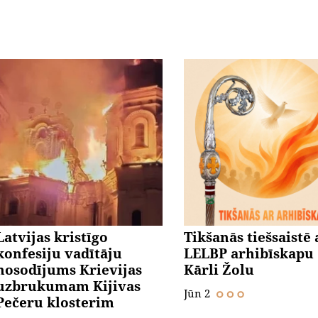
Latvijas kristīgo
Tikšanās tiešsaistē 
konfesiju vadītāju
LELBP arhibīskapu
nosodījums Krievijas
Kārli Žolu
uzbrukumam Kijivas
Jūn 2
Pečeru klosterim