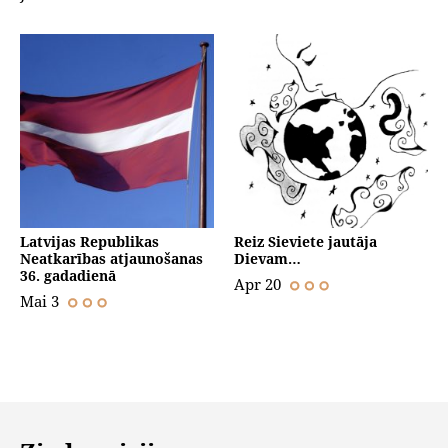
Latvijas Republikas
Reiz Sieviete jautāja
Neatkarības atjaunošanas
Dievam…
36. gadadienā
Apr 20
Mai 3