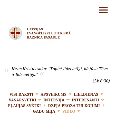
LATVIJAS
EVAŅĢĒLISKI LUTERISKĀ
BAZNĪCA PASAULĒ
Jēzus Kristus saka: “Topiet līdzcietīgi, kā jūsu Tēvs
ir līdzcietīgs.”
(Lk 6:36)
VISI RAKSTI
APSVEIKUMS
LIELDIENAS
VASARSVĒTKI
INTERVIJA
INTERESANTI
PĻAUJAS SVĒTKI
DZEJA PROZA TULKOJUMI
GADU MIJA
VIDEO