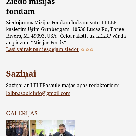
Ziedo misijas
fondam
Ziedojumus Misijas Fondam lūdzam sūtīt LELBP
kasierim Uģim Grīnbergam, 10536 Lucas Rd, Three
Rivers, MI 49093, USA. Čeku rakstīt uz LELBP vārda
ar piezīmi “Misijas Fonds”.
Lasi vairāk par iespējām ziedot
Saziņai
Saziņai ar LELBPasaulē mājaslapas redaktoriem:
lelbpasauleinfo@gmail.com
GALERIJAS