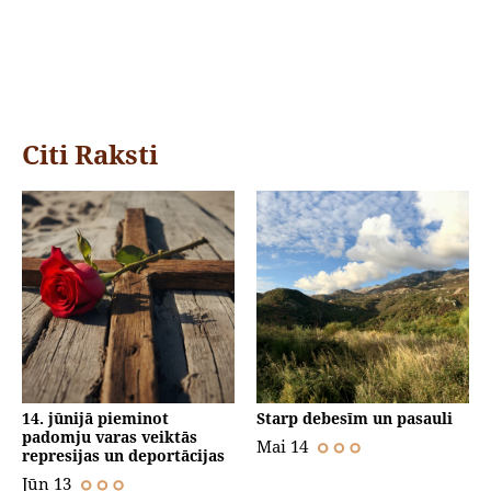
Citi Raksti
14. jūnijā pieminot
Starp debesīm un pasauli
padomju varas veiktās
Mai 14
represijas un deportācijas
Jūn 13