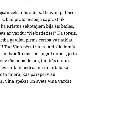
gšāmcelšanās stāsts. Dievam pateicos,
oreiz, kad prāts nespēja saprast tik
ka Kristus sekotājiem bija šīs bailes,
ts ar vārdu: “Nebīstieties!” Kā toreiz,
cībā gavilēt, pirms cerība var atklāt
rā! Tad Viņa bērni var skaidrāk domāt
nebaidītu tas, kas tagad notiek, jo to
 sev tās nepiedosim, tad būs daudz
evs ir klāt, iedrošina un atbild kā
pēc tā miera, kas pārspēj visu
ms, Viņa spēks! Un svēts Viņa vārds!