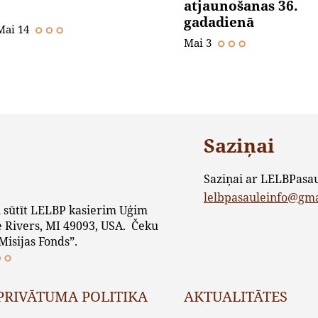
atjaunošanas 36.
gadadienā
Mai 14
Mai 3
Saziņai
Saziņai ar LELBPasa
lelbpasauleinfo@gm
 sūtīt LELBP kasierim Uģim
 Rivers, MI 49093, USA. Čeku
Misijas Fonds”.
PRIVĀTUMA POLITIKA
AKTUALITĀTES