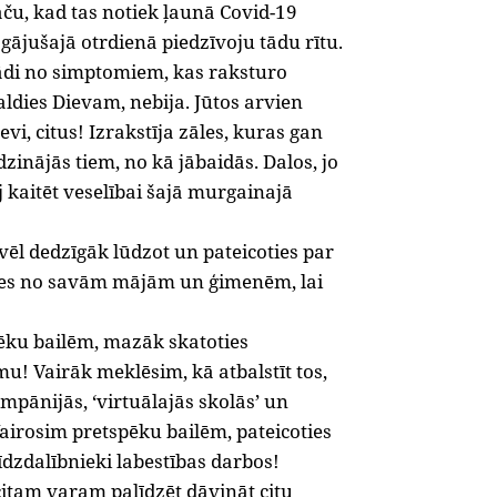
ču, kad tas notiek ļaunā Covid-19
gājušajā otrdienā piedzīvoju tādu rītu.
kādi no simptomiem, kas raksturo
paldies Dievam, nebija. Jūtos arvien
vi, citus! Izrakstīja zāles, kuras gan
dzinājās tiem, no kā jābaidās. Dalos, jo
ēj kaitēt veselībai šajā murgainajā
 vēl dedzīgāk lūdzot un pateicoties par
ties no savām mājām un ģimenēm, lai
spēku bailēm, mazāk skatoties
mu! Vairāk meklēsim, kā atbalstīt tos,
ompānijās, ‘virtuālajās skolās’ un
Vairosim pretspēku bailēm, pateicoties
īdzdalībnieki labestības darbos!
 citam varam palīdzēt dāvināt citu