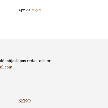
Apr 20
ulē mājaslapas redaktoriem:
ail.com
SEKO