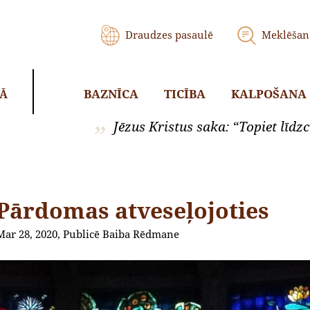
Draudzes pasaulē
Meklēšan
BAZNĪCA
TICĪBA
KALPOŠANA
KĀ
Jēzus Kristus saka: “Topiet līdzci
Pārdomas atveseļojoties
Mar 28, 2020, Publicē Baiba Rēdmane