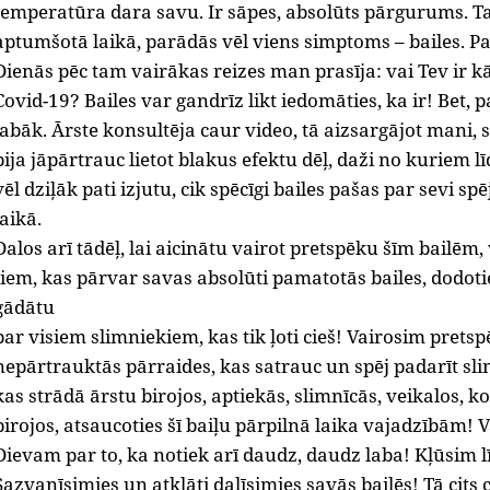
temperatūra dara savu. Ir sāpes, absolūts pārgurums. Ta
aptumšotā laikā, parādās vēl viens simptoms – bailes. Pa
Dienās pēc tam vairākas reizes man prasīja: vai Tev ir 
Covid-19? Bailes var gandrīz likt iedomāties, ka ir! Bet, 
labāk. Ārste konsultēja caur video, tā aizsargājot mani, se
bija jāpārtrauc lietot blakus efektu dēļ, daži no kuriem lī
vēl dziļāk pati izjutu, cik spēcīgi bailes pašas par sevi sp
laikā.
Dalos arī tādēļ, lai aicinātu vairot pretspēku šīm bailēm,
tiem, kas pārvar savas absolūti pamatotās bailes, dodo
gādātu
par visiem slimniekiem, kas tik ļoti cieš! Vairosim pret
nepārtrauktās pārraides, kas satrauc un spēj padarīt sli
kas strādā ārstu birojos, aptiekās, slimnīcās, veikalos, k
birojos, atsaucoties šī baiļu pārpilnā laika vajadzībām! 
Dievam par to, ka notiek arī daudz, daudz laba! Kļūsim l
Sazvanīsimies un atklāti dalīsimies savās bailēs! Tā cits