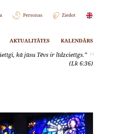
a
Personas
Ziedot
AKTUALITĀTES
KALENDĀRS
etīgi, kā jūsu Tēvs ir līdzcietīgs.”
(Lk 6:36)