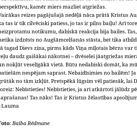
perspektīvu, kamēr miers mazliet atgriežas.
Vairākas reizes pagājušajā nedēļā nāca prātā Kristus Au
ka tas ir tik cilvēciski patiess, jo tas ir pilns baiļu! Arī t
neizprotamu notikumu, dabiskā reakcija bija bailes. Tas, 
netika izdzēsts no Augšāmcelšanās stāsta, bet tika atbildē
tā tagad Dievs zina, pirms kāds Viņa mīļotais bērns var ti
ceļu daudz gaišākai nākotnei – dvēselei jāatgriežas mie
un nokļūt veselīgākā vietā. Būtu nedabiski domāt, ka mūs 
patiešām nespējam saprast. Nebaidīsimies no bailēm! Ja
grūtāk no tām izkļūt. Pretspēkā lūgsim vēl patiesāk, lai Di
toreiz: Nebīstieties! Nebīstieties, ja arī atkārtoti jālūdz 
saprašanas! Tas nāks! Tas ir Kristus žēlastības apsolīju
+Lauma
Foto
:
Baiba Rēdmane