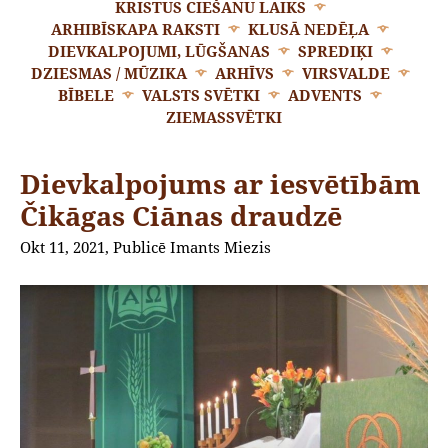
KRISTUS CIEŠANU LAIKS
ARHIBĪSKAPA RAKSTI
KLUSĀ NEDĒĻA
DIEVKALPOJUMI, LŪGŠANAS
SPREDIĶI
DZIESMAS / MŪZIKA
ARHĪVS
VIRSVALDE
BĪBELE
VALSTS SVĒTKI
ADVENTS
ZIEMASSVĒTKI
Dievkalpojums ar iesvētībām
Čikāgas Ciānas draudzē
Okt 11, 2021, Publicē Imants Miezis