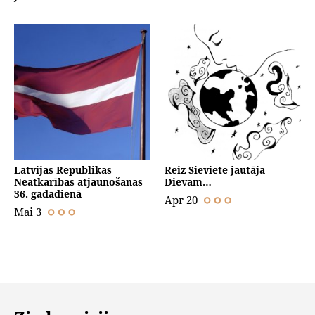
Latvijas Republikas
Reiz Sieviete jautāja
Neatkarības atjaunošanas
Dievam…
36. gadadienā
Apr 20
Mai 3