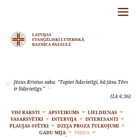
LATVIJAS
EVAŅĢĒLISKI LUTERISKĀ
BAZNĪCA PASAULĒ
Jēzus Kristus saka: “Topiet līdzcietīgi, kā jūsu Tēvs
ir līdzcietīgs.”
(Lk 6:36)
VISI RAKSTI
APSVEIKUMS
LIELDIENAS
VASARSVĒTKI
INTERVIJA
INTERESANTI
PĻAUJAS SVĒTKI
DZEJA PROZA TULKOJUMI
GADU MIJA
VIDEO