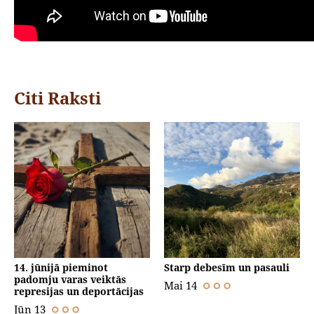
Citi Raksti
14. jūnijā pieminot
Starp debesīm un pasauli
padomju varas veiktās
Mai 14
represijas un deportācijas
Jūn 13