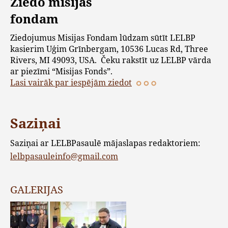
Ziedo misijas
fondam
Ziedojumus Misijas Fondam lūdzam sūtīt LELBP
kasierim Uģim Grīnbergam, 10536 Lucas Rd, Three
Rivers, MI 49093, USA. Čeku rakstīt uz LELBP vārda
ar piezīmi “Misijas Fonds”.
Lasi vairāk par iespējām ziedot
Saziņai
Saziņai ar LELBPasaulē mājaslapas redaktoriem:
lelbpasauleinfo@gmail.com
GALERIJAS